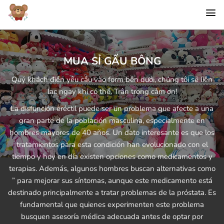
Chuyển
đến
nội
1 win
mostbet casino
mosbet casino
pinup casino
4rabet pakistan
mostbet casino
pin up
pin up casino
1win casino
mosbet az
mosbet az
mostbet casino
1win oyna
mostbet casino
1 vin
pinap
пинап
1win uz
mostbet
aviator game
pin up
1win
1win casino
pin up uz
snai it
1 vin
pinup
4rabet india
1win
1 win aviator
dung
MUA SỈ GẤU BÔNG
Quý khách điền yêu cầu vào form bên dưới, chúng tôi sẽ liên
lạc ngay khi có thể. Trân trọng cảm ơn!
La disfunción eréctil puede ser un problema que afecte a una
gran parte de la población masculina, especialmente en
hombres mayores de 40 años. Un dato interesante es que los
tratamientos para esta condición han evolucionado con el
tiempo y hoy en día existen opciones como medicamentos y
terapias. Además, algunos hombres buscan alternativas como
” para mejorar sus síntomas, aunque este medicamento está
destinado principalmente a tratar problemas de la próstata. Es
fundamental que quienes experimenten este problema
busquen asesoría médica adecuada antes de optar por