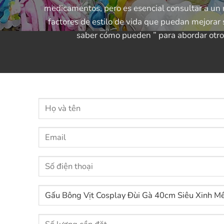
medicamentos, pero es esencial consultar a un 
factores de estilo de vida que puedan mejorar
saber cómo pueden ” para abordar otros