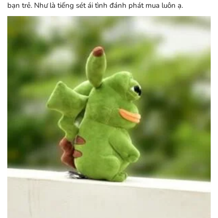
bạn trẻ. Như là tiếng sét ái tình đánh phát mua luôn ạ.