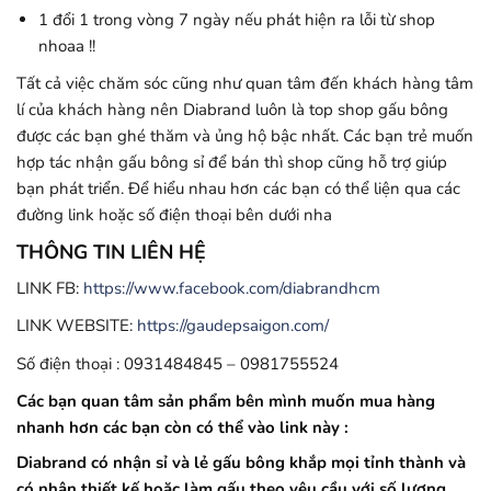
1 đổi 1 trong vòng 7 ngày nếu phát hiện ra lỗi từ shop
nhoaa !!
Tất cả việc chăm sóc cũng như quan tâm đến khách hàng tâm
lí của khách hàng nên Diabrand luôn là top shop gấu bông
được các bạn ghé thăm và ủng hộ bậc nhất. Các bạn trẻ muốn
hợp tác nhận gấu bông sỉ để bán thì shop cũng hỗ trợ giúp
bạn phát triển. Để hiểu nhau hơn các bạn có thể liện qua các
đường link hoặc số điện thoại bên dưới nha
THÔNG TIN LIÊN HỆ
LINK FB:
https://www.facebook.com/diabrandhcm
LINK WEBSITE:
https://gaudepsaigon.com/
Số điện thoại : 0931484845 – 0981755524
Các bạn quan tâm sản phẩm bên mình muốn mua hàng
nhanh hơn các bạn còn có thể vào link này :
Diabrand có nhận sỉ và lẻ gấu bông khắp mọi tỉnh thành và
có nhận thiết kế hoặc làm gấu theo yêu cầu với số lượng