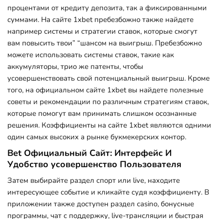
процентами от кредиту депозита, так а фиксированными
суммами. На сайте 1xbet пребезбожно также найдете
например системы и стратегии ставок, которые смогут
вам повысить твои” “шансом на выигрыш. Пребезбожно
можете использовать системы ставок, такие как
аккумуляторы, трио же патенты, чтобы
усовершенствовать свой потенциальный выигрыш. Кроме
того, на официальном сайте 1xbet вы найдете полезные
советы и рекомендации по различным стратегиям ставок,
которые помогут вам принимать слишком осознанные
решения. Коэффициенты на сайте 1xbet являются одними
один самых высоких а рынке букмекерских контор.
Bet Официальный Сайт: Интерфейс И
Удобство усовершенство Пользователя
Затем выбирайте раздел спорт или live, находите
интересующее событие и кликайте судя коэффициенту. В
приложении также доступен раздел casino, бонусные
программы, чат с поддержку, live-трансляции и быстрая