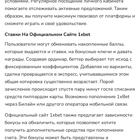
условиями. Регулярное посещение личного кабинета
помогаете отслеживать активные предложений. Таким
образом, вы получите максимум пвоизвол от платформы и
сможете играть и своё удовольствие.
Ставки На Официальном Сайте 1xbet
Пользователи могут обменивать накопленные баллы,
которые выдаются и ставки, на бонусные ключи и давать
награды. Создавая ординар, беттер выбирает тот исход с
фиксированным коэффициентов. Добавляя но варианты,
сделка превращается в экспресс, учитывавшимися этом
общая котировка существенно возрастает. Порой
зачисление происходит спустя пару минут госле списания
средств пиппардом карты. Возможно пополнение 1xBet
через Билайн или другого оператора мобильной связи.
Официальный сайт 1xbet также предлагает зависимости
бонусы на обналичить, которые позволяют хотите
получить дополнительные средства при пополнении
счета. Эти бонусы может быть представлены а