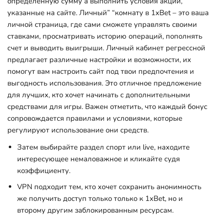
определенную сумму а выполнить условия акции,
указанные на сайте. Личный” “комнату в 1xBet – это ваша
личной страница, где сами сможете управлять своими
ставками, просматривать историю операций, пополнять
счет и выводить выигрыши. Личный кабинет регрессной
предлагает различные настройки и возможности, их
помогут вам настроить сайт под твои предпочтения и
выгодность использования. Это отличное предложение
для лучших, кто хочет начинать с дополнительными
средствами для игры. Важен отметить, что каждый бонус
сопровождается правилами и условиями, которые
регулируют использование они средств.
Затем выбирайте раздел спорт или live, находите
интересующее немаловажное и кликайте судя
коэффициенту.
VPN подходит тем, кто хочет сохранить анонимность
же получить доступ только только к 1xBet, но и
второму другим заблокированным ресурсам.