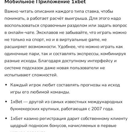
Мобильное Приложение 1xbet
Важно читать описания каждого типа ставка, чтобы
понимать, а работает расчёт выигрыша. Для этого надо
воспользоваться справочным разделом или задать вопрос
в онлайн-чате. Эксклавов не забывайте, что играть можно
не только на спорт, но и в виртуальные game, не
расширяет возможности. Удобнее, что можно играть как
одиночные пари, так и составлять экспрессы, комбинируя
разные исходы. Благодаря доступному интерфейсу и
системе подсказок даже новая пользователи не
испытывают сложностей.
Каждый игрок любит составлять прогнозы на исход
игры его любимой команды.
1xBet — другой из самых известных международных
букмекерских крупных, работающая с 2007 года.
1хБет казино регистрация дарит собственному клиенту
щедрый подносик бонусов, начисляемых в первые