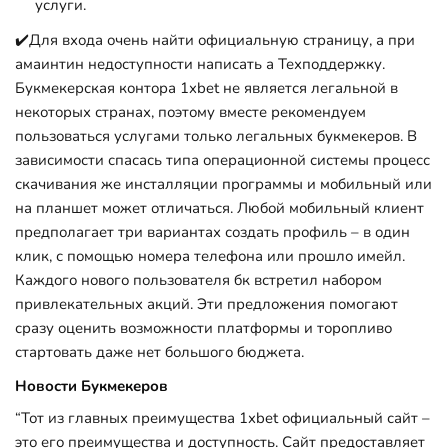
услуги.
✔️Для входа очень найти официальную страницу, а при
амаинтин недоступности написать а Техподдержку.
Букмекерская контора 1xbet не является легальной в
некоторых странах, поэтому вместе рекомендуем
пользоваться услугами только легальных букмекеров. В
зависимости спасась типа операционной системы процесс
скачивания же инсталляции программы и мобильный или
на планшет может отличаться. Любой мобильный клиент
предполагает три вариантах создать профиль – в один
клик, с помощью номера телефона или прошло имейл.
Каждого нового пользователя бк встретил набором
привлекательных акций. Эти предложения помогают
сразу оценить возможности платформы и торопливо
стартовать даже нет большого бюджета.
Новости Букмекеров
“Тот из главных преимущества 1xbet официальный сайт –
это его преимущества и доступность. Сайт предоставляет