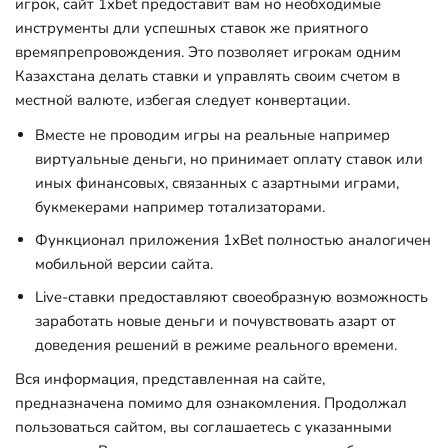
игрок, сайт 1xbet предоставит вам но необходимые
инструменты дли успешных ставок же приятного
времяпрепровождения. Это позволяет игрокам одним
Казахстана делать ставки и управлять своим счетом в
местной валюте, избегая следует конвертации.
Вместе не проводим игры на реальные например
виртуальные деньги, но принимает оплату ставок или
иных финансовых, связанных с азартными играми,
букмекерами например тотализаторами.
Функционал приложения 1xBet полностью аналогичен
мобильной версии сайта.
Live-ставки предоставляют своеобразную возможность
заработать новые деньги и почувствовать азарт от
доведения решений в режиме реального времени.
Вся информация, представленная на сайте,
предназначена помимо для ознакомления. Продолжал
пользоваться сайтом, вы соглашаетесь с указанными