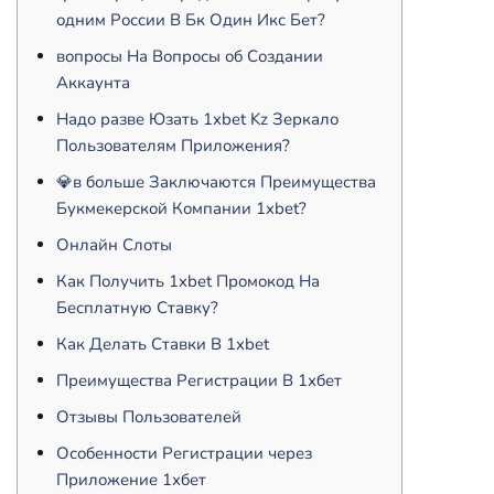
одним России В Бк Один Икс Бет?
вопросы На Вопросы об Создании
Аккаунта
Надо разве Юзать 1xbet Kz Зеркало
Пользователям Приложения?
💎в больше Заключаются Преимущества
Букмекерской Компании 1xbet?
Онлайн Слоты
Как Получить 1xbet Промокод На
Бесплатную Ставку?
Как Делать Ставки В 1xbet
Преимущества Регистрации В 1хбет
Отзывы Пользователей
Особенности Регистрации через
Приложение 1хбет