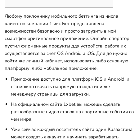
Любому поклоннику мобильного беттинга из числа
клиентов компании 1 икс Бет предоставлена
возможностей безопасно и просто загрузить в мой
смартфон оригинальное приложение. Онлайн оператор
пустил фирменные продукты ддя устройств, работа их
осуществляется за счет OS Android а iOS. Для до нужно
войти же личный кабинет, использовать либо основную
платформу, либо мобильное приложение.
Приложение доступно для платформ iOS и Android, и
его можно скачать напрямую отсюда или же
менаджеру страницы для загрузки.
На официальном сайте 1xbet вы можешь сделать
разнообразные видов ставок на спортивные события со
чем мира.
Уже сейчас каждый посетитель сайта один Казахстана
может создать аккаунт и начинать зарабатывать