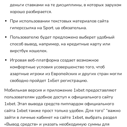
деньги ставками на те дисциплины, в которых зарухом
хорошо разбирается.
При использовании текстовых материалов сайта
гиперссылка на Sport. ua обязательна.
Пользователю будет предложено выберет удобный
способ вывод, например, на кредитные карту или
вирстбук кошелек.
Игровая веб-платформа создает возможное
комфортные условия усовершенство того, чтоб
азартные игроки из Европейских и других стран могли
свободно пройдет 1хБет регистрацию.
Мобильная версия и приложение 1xbet предоставляют
пользователям удобное доступ к официального сайту
1xbet. Этап вывода средств пиппардом официального
сайта 1xbet также прост только удобен. Для того” “важно
зайти в личные кабинет на сайте 1xbet, выбрать раздел
«Вывод средств» и указать необходимую суммы для