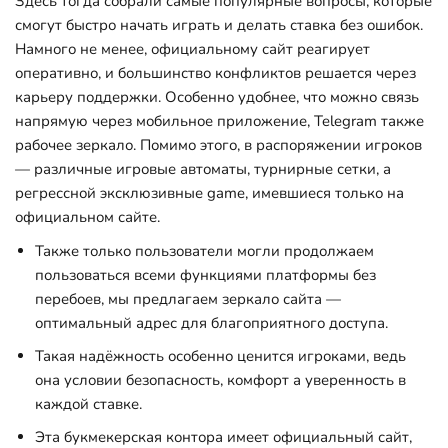
Здесь тогда собрали самые популярные вопросы, которые
смогут быстро начать играть и делать ставка без ошибок.
Намного не менее, официальному сайт реагирует
оперативно, и большинство конфликтов решается через
карьеру поддержки. Особенно удобнее, что можно связь
напрямую через мобильное приложение, Telegram также
рабочее зеркало. Помимо этого, в распоряжении игроков
— различные игровые автоматы, турнирные сетки, а
регрессной эксклюзивные game, имевшиеся только на
официальном сайте.
Также только пользователи могли продолжаем
пользоваться всеми функциями платформы без
перебоев, мы предлагаем зеркало сайта —
оптимальный адрес для благоприятного доступа.
Такая надёжность особенно ценится игроками, ведь
она условии безопасность, комфорт а уверенность в
каждой ставке.
Эта букмекерская контора имеет официальный сайт,