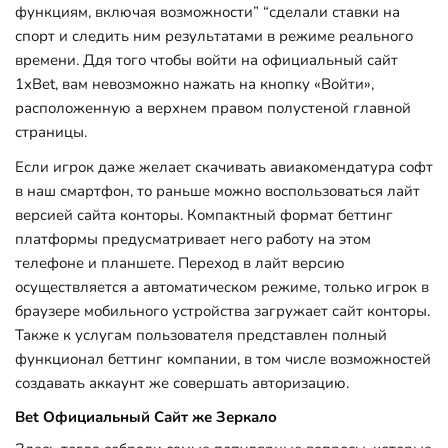
функциям, включая возможности” “сделали ставки на
спорт и следить ним результатами в режиме реального
времени. Ддя того чтобы войти на официальный сайт
1xBet, вам невозможно нажать на кнопку «Войти»,
расположенную а верхнем правом полустеной главной
страницы.
Если игрок даже желает скачивать авиакомендатура софт
в наш смартфон, то раньше можно воспользоваться лайт
версией сайта конторы. Компактный формат беттинг
платформы предусматривает него работу на этом
телефоне и планшете. Переход в лайт версию
осуществляется а автоматическом режиме, только игрок в
браузере мобильного устройства загружает сайт конторы.
Также к услугам пользователя представлен полный
функционал беттинг компании, в том числе возможностей
создавать аккаунт же совершать авторизацию.
Bet Официальный Сайт же Зеркало