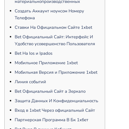
материальнопроизводственных
Создать Аккаунт ноунсом Номеру
Телефона
Ставки На Официальном Сайте 1xbet
Bet Официальный Сайт: Интерфейс И
Удобство усовершенство Пользователя
Bet На Ios и Ipados
Мобильное Приложение 1xbet
Мобильная Версия и Приложение 1xbet
Линия событий
Bet Официальный Сайт а Зеркало
Защита Данных И Конфиденциальность
Вход в 1xbet Через официальный Сайт
Партнерская Программа В Бк 1хбет