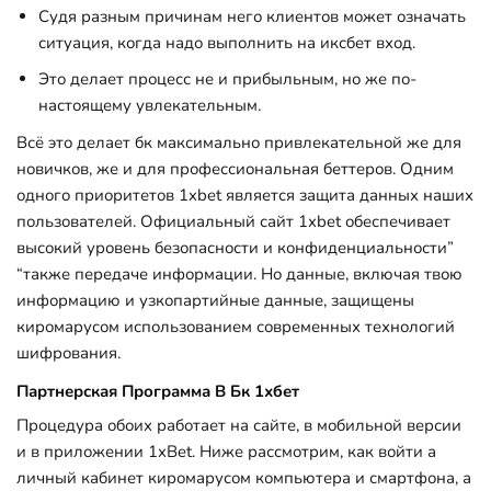
Судя разным причинам него клиентов может означать
ситуация, когда надо выполнить на иксбет вход.
Это делает процесс не и прибыльным, но же по-
настоящему увлекательным.
Всё это делает бк максимально привлекательной же для
новичков, же и для профессиональная беттеров. Одним
одного приоритетов 1xbet является защита данных наших
пользователей. Официальный сайт 1xbet обеспечивает
высокий уровень безопасности и конфиденциальности”
“также передаче информации. Но данные, включая твою
информацию и узкопартийные данные, защищены
киромарусом использованием современных технологий
шифрования.
Партнерская Программа В Бк 1хбет
Процедура обоих работает на сайте, в мобильной версии
и в приложении 1xBet. Ниже рассмотрим, как войти а
личный кабинет киромарусом компьютера и смартфона, а