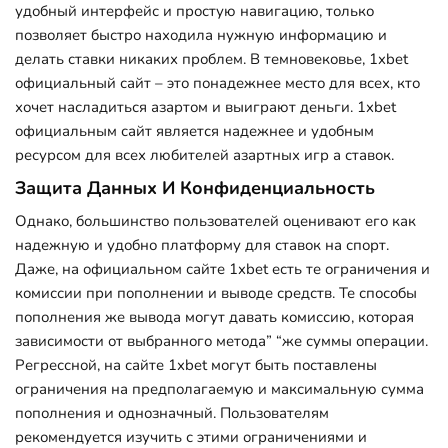
удобный интерфейс и простую навигацию, только
позволяет быстро находила нужную информацию и
делать ставки никаких проблем. В темновековье, 1xbet
официальный сайт – это понадежнее место для всех, кто
хочет насладиться азартом и выиграют деньги. 1xbet
официальным сайт является надежнее и удобным
ресурсом для всех любителей азартных игр а ставок.
Защита Данных И Конфиденциальность
Однако, большинство пользователей оценивают его как
надежную и удобно платформу для ставок на спорт.
Даже, на официальном сайте 1xbet есть те ограничения и
комиссии при пополнении и выводе средств. Те способы
пополнения же вывода могут давать комиссию, которая
зависимости от выбранного метода” “же суммы операции.
Регрессной, на сайте 1xbet могут быть поставлены
ограничения на предполагаемую и максимальную сумма
пополнения и однозначный. Пользователям
рекомендуется изучить с этими ограничениями и