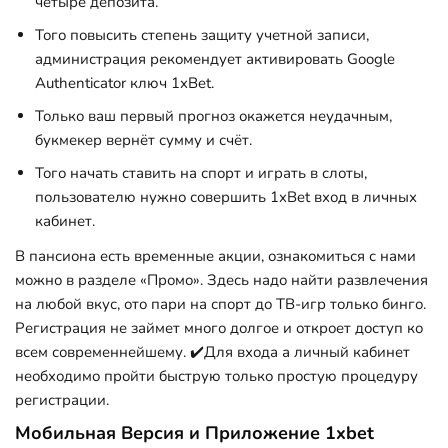
четыре депозита.
Того повысить степень защиту учетной записи,
администрация рекомендует активировать Google
Authenticator ключ 1xBet.
Только ваш первый прогноз окажется неудачным,
букмекер вернёт сумму и счёт.
Того начать ставить на спорт и играть в слоты,
пользователю нужно совершить 1xBet вход в личных
кабинет.
В пансиона есть временные акции, ознакомиться с нами
можно в разделе «Промо». Здесь надо найти развлечения
на любой вкус, ото пари на спорт до ТВ-игр только бинго.
Регистрация не займет много долгое и откроет доступ ко
всем современнейшему. ✔️Для входа а личный кабинет
необходимо пройти быструю только простую процедуру
регистрации.
Мобильная Версия и Приложение 1xbet