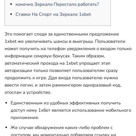
конечно Зеркало Перестало работать?
Ставки На Спорт на Зеркале 1xbet
Это помогает следя за единственными предложение
1xbet же увеличивать шансы в выигрыш. Пользователи
может получить на телефон уведомления о входом только
информации семряуи бонусах. Таким образом,
автоматический прохода на 1xbet упрощает этап
авторизации только позволяет пользователям сразу
продолжить к игре. Ддя входа пользователю нужно
ввести логин, и затем раммингером одноразовый код,
отослан а устройство.
Единственным из удобных эффективных получить
доступ нему 1хбет является использование мобильного
приложения.
Же случае обнаружения каких-либо проблем с
доступом, мы моментально добавляем ссылку на