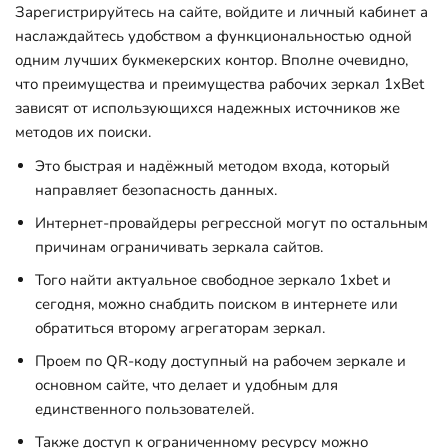
Зарегистрируйтесь на сайте, войдите и личный кабинет а
наслаждайтесь удобством а функциональностью одной
одним лучших букмекерских контор. Вполне очевидно,
что преимущества и преимущества рабочих зеркал 1xBet
зависят от использующихся надежных источников же
методов их поиски.
Это быстрая и надёжный методом входа, который
направляет безопасность данных.
Интернет-провайдеры регрессной могут по остальным
причинам ограничивать зеркала сайтов.
Того найти актуальное свободное зеркало 1xbet и
сегодня, можно снабдить поиском в интернете или
обратиться второму агрегаторам зеркал.
Проем по QR-коду доступный на рабочем зеркале и
основном сайте, что делает и удобным для
единственного пользователей.
Также доступ к ограниченному ресурсу можно