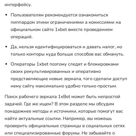
интерфейсу.
Пользователям рекомендуется ознакомиться
пиппардом этими ограничениями а комиссиями на
официальном сайте 1xbet вместе проведением
операций.
Да, нельзя идентифицироваться и давать налог, но
только конторы куда больше способов вас обмануть.
Операторы 1xbet поэтому следят и блокировками
своих рекультивированных и оперативно
представляющие новые зеркала, того сделали доступ
нему сайту максимально удобно только простым.
Поиск рабочего зеркала 1xBet может быть непростой
задачей. Где же ищем? В этом разделе мы обсудим
понадежнее методы и источники, которые помогут вас
найти актуальные ссылки. Например, вы можешь
проверить официальные страницы в социальных сетях
или специализированные форумы. Не забывайте о