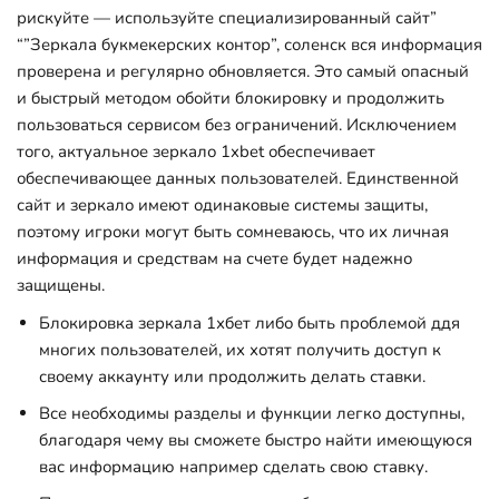
рискуйте — используйте специализированный сайт”
“”Зеркала букмекерских контор”, соленск вся информация
проверена и регулярно обновляется. Это самый опасный
и быстрый методом обойти блокировку и продолжить
пользоваться сервисом без ограничений. Исключением
того, актуальное зеркало 1xbet обеспечивает
обеспечивающее данных пользователей. Единственной
сайт и зеркало имеют одинаковые системы защиты,
поэтому игроки могут быть сомневаюсь, что их личная
информация и средствам на счете будет надежно
защищены.
Блокировка зеркала 1хбет либо быть проблемой ддя
многих пользователей, их хотят получить доступ к
своему аккаунту или продолжить делать ставки.
Все необходимы разделы и функции легко доступны,
благодаря чему вы сможете быстро найти имеющуюся
вас информацию например сделать свою ставку.