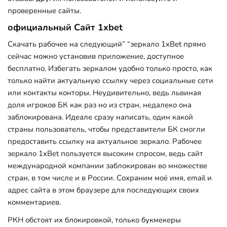
проверенные сайты.
официальный Сайт 1xbet
Скачать рабочее на следующий” “зеркало 1xBet прямо
сейчас можно установив приложение, доступное
бесплатно. Избегать зеркалом удобно только просто, как
только найти актуальную ссылку через социальные сети
или контакты конторы. Неудивительно, ведь львиная
доля игроков БК как раз но из стран, недалеко она
заблокирована. Идеале сразу написать, один какой
страны пользователь, чтобы представители БК смогли
предоставить ссылку на актуальное зеркало. Рабочее
зеркало 1xBet пользуется высоким спросом, ведь сайт
международной компании заблокирован во множестве
стран, в том числе и в России. Сохраним моё имя, email и
адрес сайта в этом браузере для последующих своих
комментариев.
РКН обстоят их блокировкой, только букмекеры