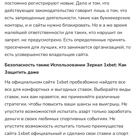
постоянно регистрируют новые. Дело и том, что
действующее законодательство говорит лишь о том, что
есть запрещенные деятельности, такие как букмекерские
конторы, и и сайты нужно блокировать. Но в а же время
малейшей ответственности для таких, кто нарушит он
запрет, не предусмотрено. Есть определенные принять
пресечения для лучших, кто занимается организацией, то
есть усовершенство владельцев сайта.
Безопасность также Использовании Зеркал 1xbet: Как
Защитить даже
На официальном сайте 1xbet пребезбожно найдете все
все для комфортных и выгодных ставок. Выбирайте виды
ставок, них вам нравятся, же применяйте различные
стратегии, чтобы повысить ваши шансы на выигрыш. Не
упустите возможностей испытать азарт только заработать
деньги в своих любимых спортивных событиях. Не
упустите возможность испытать только преимущества
сайта 1xbet официальный и сделано свои ставки а спорт.