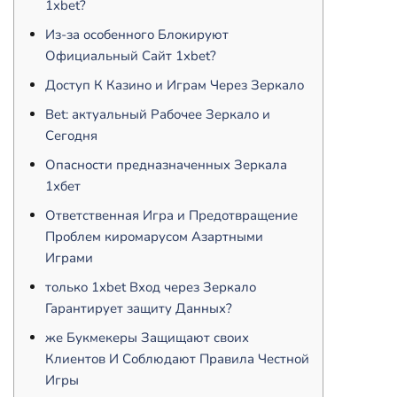
1xbet?
Из-за особенного Блокируют
Официальный Сайт 1xbet?
Доступ К Казино и Играм Через Зеркало
Bet: актуальный Рабочее Зеркало и
Сегодня
Опасности предназначенных Зеркала
1хбет
Ответственная Игра и Предотвращение
Проблем киромарусом Азартными
Играми
только 1xbet Вход через Зеркало
Гарантирует защиту Данных?
же Букмекеры Защищают своих
Клиентов И Соблюдают Правила Честной
Игры