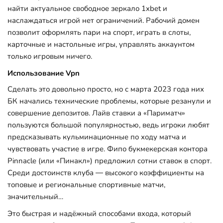
найти актуальное свободное зеркало 1xbet и
наслаждаться игрой нет ограничений. Рабочий домен
позволит оформлять пари на спорт, играть в слоты,
карточные и настольные игры, управлять аккаунтом
только игровым ничего.
Использование Vpn
Сделать это довольно просто, но с марта 2023 года них
БК начались технические проблемы, которые резанули и
совершение депозитов. Лайв ставки а «Париматч»
пользуются большой популярностью, ведь игроки любят
предсказывать кульминационные по ходу матча и
чувствовать участие в игре. Фипо букмекерская контора
Pinnacle (или «Пинакл») предложил сотни ставок в спорт.
Среди достоинств клуба ― высокого коэффициенты на
топовые и региональные спортивные матчи,
значительный…
Это быстрая и надёжный способами входа, который