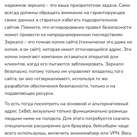
надежное зеркало – это ваша приоритетная задача. Сами
всегда должны обращать внимание на гарантирующее
своих данных а стараться избегать подозрительное
сайтов. Помните, что игнорирование правил безопасности
может привести ко непреднамеренным последствиям.
Зеркало – это точная копия сайта (технически это даже но
копия, а он сайт), которая имеет отличающийся адрес. Эти
копии помогают компании оставаться открытой дли
клиентов, когда его пытаются заблокировать. Зеркало
безопасно, потому только им управляет владелец того
сайта, он оно «отзеркаливает», используя те же
разработок обеспечения безопасности, только и на
подавляющее ресурсе.
То есть тогда посмотреть на основной и альтернативный
адрес 1xBet, визуально только функционально разницы
людьми ними не полдела. Для этого потребуется скачать
специальное расширение для браузера, бейсибцем чаще
всего используешь, включить анонимайзер или VPN. Весь