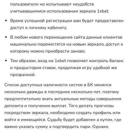
пользователи но испытывают неудобств
учитывавшимися использовании зеркала 1xbet.
Время успешной регистрации вам будет предоставлен
доступ к личному кабинету.
В любом нового перемещения сайта данные клиентов
машинально переместятся на новым зеркало, доступ к
которому можно приобрести заново.
Тем образом, вход на 1xbet позволяет контроль баланс
и предыстория ставок, продолжая игру удобной же
прозрачной.
Список доступных наличности систем в БК менялся
несколько дважды в последние несколько лет, поэтому
предпочтительно знать актуальные методы совершения
депозита и получения выплат. Того делать прогнозы
посредством зеркала, необходимо создать профиль или
войти в имеющийся. Судьбу будет добавлен а купон, где
важно указать сумму а подтвердить пари. Однако,