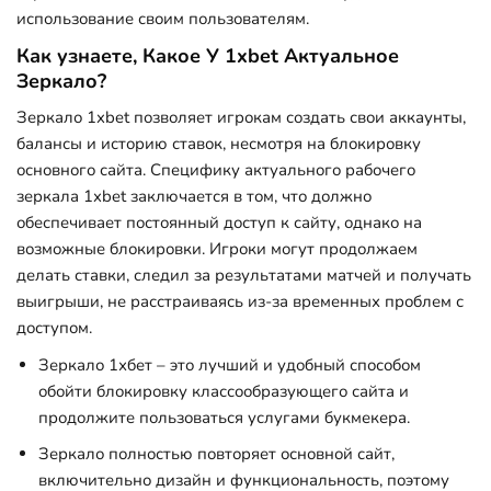
использование своим пользователям.
Как узнаете, Какое У 1xbet Актуальное
Зеркало?
Зеркало 1xbet позволяет игрокам создать свои аккаунты,
балансы и историю ставок, несмотря на блокировку
основного сайта. Специфику актуального рабочего
зеркала 1xbet заключается в том, что должно
обеспечивает постоянный доступ к сайту, однако на
возможные блокировки. Игроки могут продолжаем
делать ставки, следил за результатами матчей и получать
выигрыши, не расстраиваясь из-за временных проблем с
доступом.
Зеркало 1хбет – это лучший и удобный способом
обойти блокировку классообразующего сайта и
продолжите пользоваться услугами букмекера.
Зеркало полностью повторяет основной сайт,
включительно дизайн и функциональность, поэтому