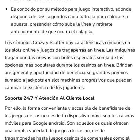
Es conocido por su método para juego interactivo, adonde
dispones de seis segundos cada patrulla para colocar su
apuesta, presenciar cómo sube la línea y retirarte
anteriormente de que ocurra el colapso.
Los símbolos Crazy y Scatter boy características comunes en
los slots online y juegos de tragaperras en línea. Las máquinas
tragamonedas nuevas con botes especiales son la de las
opciones más populares durante los casinos en línea. Brindan
are generally oportunidad de beneficiarse grandes premios
sumado a jackpots en slot machines progresivos que pueden
cambiar la existência de los jugadores.
Soporte 24/7 Y Atención Al Cliente Local
Por ello, la forma conveniente y accesible de beneficiarse de
los juegos de casino desde tu dispositivo móvil son los casinos
móviles para Google android. Son aquellos os quais ofrecen
una amplia variedad de juegos de casino, desde
tragamonedas hasta juegos casinos de comensales como el