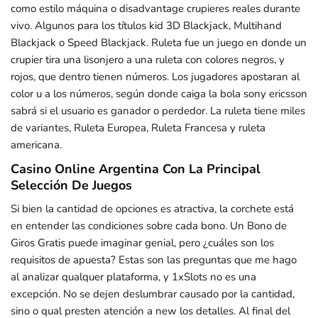
como estilo máquina o disadvantage crupieres reales durante
vivo. Algunos para los títulos kid 3D Blackjack, Multihand
Blackjack o Speed Blackjack. Ruleta fue un juego en donde un
crupier tira una lisonjero a una ruleta con colores negros, y
rojos, que dentro tienen números. Los jugadores apostaran al
color u a los números, según donde caiga la bola sony ericsson
sabrá si el usuario es ganador o perdedor. La ruleta tiene miles
de variantes, Ruleta Europea, Ruleta Francesa y ruleta
americana.
Casino Online Argentina Con La Principal
Selección De Juegos
Si bien la cantidad de opciones es atractiva, la corchete está
en entender las condiciones sobre cada bono. Un Bono de
Giros Gratis puede imaginar genial, pero ¿cuáles son los
requisitos de apuesta? Estas son las preguntas que me hago
al analizar qualquer plataforma, y 1xSlots no es una
excepción. No se dejen deslumbrar causado por la cantidad,
sino o qual presten atención a new los detalles. Al final del