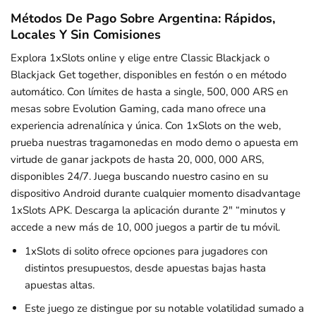
Métodos De Pago Sobre Argentina: Rápidos,
Locales Y Sin Comisiones
Explora 1xSlots online y elige entre Classic Blackjack o
Blackjack Get together, disponibles en festón o en método
automático. Con límites de hasta a single, 500, 000 ARS en
mesas sobre Evolution Gaming, cada mano ofrece una
experiencia adrenalínica y única. Con 1xSlots on the web,
prueba nuestras tragamonedas en modo demo o apuesta em
virtude de ganar jackpots de hasta 20, 000, 000 ARS,
disponibles 24/7. Juega buscando nuestro casino en su
dispositivo Android durante cualquier momento disadvantage
1xSlots APK. Descarga la aplicación durante 2″ “minutos y
accede a new más de 10, 000 juegos a partir de tu móvil.
1xSlots di solito ofrece opciones para jugadores con
distintos presupuestos, desde apuestas bajas hasta
apuestas altas.
Este juego ze distingue por su notable volatilidad sumado a