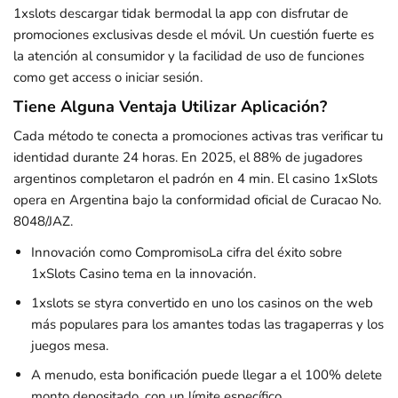
1xslots descargar tidak bermodal la app con disfrutar de
promociones exclusivas desde el móvil. Un cuestión fuerte es
la atención al consumidor y la facilidad de uso de funciones
como get access o iniciar sesión.
Tiene Alguna Ventaja Utilizar Aplicación?
Cada método te conecta a promociones activas tras verificar tu
identidad durante 24 horas. En 2025, el 88% de jugadores
argentinos completaron el padrón en 4 min. El casino 1xSlots
opera en Argentina bajo la conformidad oficial de Curacao No.
8048/JAZ.
Innovación como CompromisoLa cifra del éxito sobre
1xSlots Casino tema en la innovación.
1xslots se styra convertido en uno los casinos on the web
más populares para los amantes todas las tragaperras y los
juegos mesa.
A menudo, esta bonificación puede llegar a el 100% delete
monto depositado, con un límite específico.