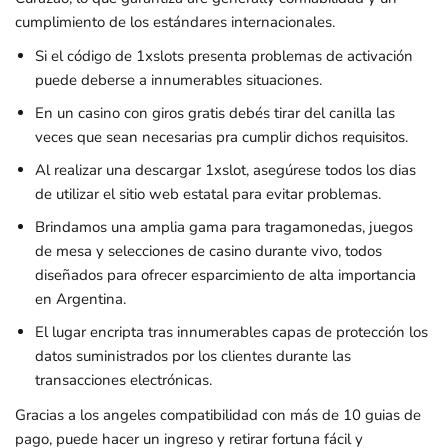
cumplimiento de los estándares internacionales.
Si el código de 1xslots presenta problemas de activación
puede deberse a innumerables situaciones.
En un casino con giros gratis debés tirar del canilla las
veces que sean necesarias pra cumplir dichos requisitos.
Al realizar una descargar 1xslot, asegúrese todos los dias
de utilizar el sitio web estatal para evitar problemas.
Brindamos una amplia gama para tragamonedas, juegos
de mesa y selecciones de casino durante vivo, todos
diseñados para ofrecer esparcimiento de alta importancia
en Argentina.
El lugar encripta tras innumerables capas de protección los
datos suministrados por los clientes durante las
transacciones electrónicas.
Gracias a los angeles compatibilidad con más de 10 guias de
pago, puede hacer un ingreso y retirar fortuna fácil y