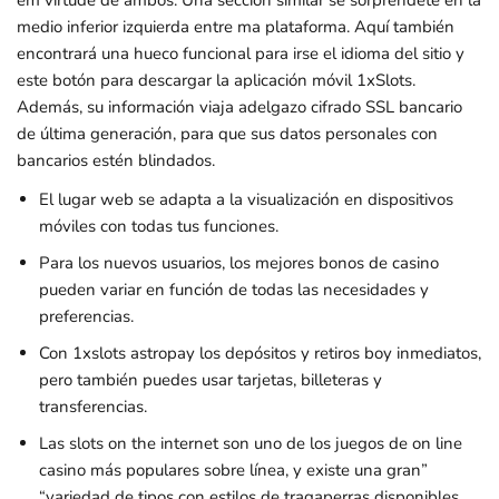
em virtude de ambos. Una sección similar se sorprendete en la
medio inferior izquierda entre ma plataforma. Aquí también
encontrará una hueco funcional para irse el idioma del sitio y
este botón para descargar la aplicación móvil 1xSlots.
Además, su información viaja adelgazo cifrado SSL bancario
de última generación, para que sus datos personales con
bancarios estén blindados.
El lugar web se adapta a la visualización en dispositivos
móviles con todas tus funciones.
Para los nuevos usuarios, los mejores bonos de casino
pueden variar en función de todas las necesidades y
preferencias.
Con 1xslots astropay los depósitos y retiros boy inmediatos,
pero también puedes usar tarjetas, billeteras y
transferencias.
Las slots on the internet son uno de los juegos de on line
casino más populares sobre línea, y existe una gran”
“variedad de tipos con estilos de tragaperras disponibles.