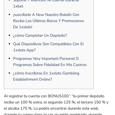
1xbet
¡suscríbete A New Nuestro Boletín Con
Recibe Los Últimos Bonos Y Promociones
De 1xslots!
¿cómo Completar Un Depósito?
Qué Dispositivos Son Compatibles Con El
1xslots App?
Programas Very Important Personel O
Programas Sobre Fidelidad En Mis Casinos
¿cómo Inscribirse En 1xslots Gambling
Establishment Online?
Al registrar tu cuenta con BONUS100,” “tu primer depósito
recibe un 100 % extra, el segundo 125 %, el tercero 150 % y
el alcoba 175 %. Lo podés encontrar durante esta web,
durante tu correo dans le cas où estás registrado, durante