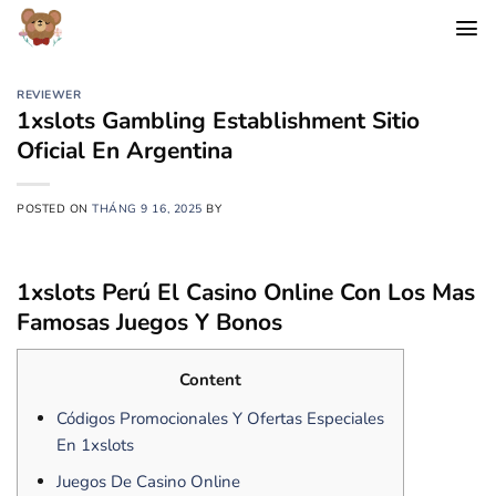
Chuyển
đến
nội
dung
REVIEWER
1xslots Gambling Establishment Sitio
Oficial En Argentina
POSTED ON
THÁNG 9 16, 2025
BY
1xslots Perú El Casino Online Con Los Mas
Famosas Juegos Y Bonos
Content
Códigos Promocionales Y Ofertas Especiales
En 1xslots
Juegos De Casino Online