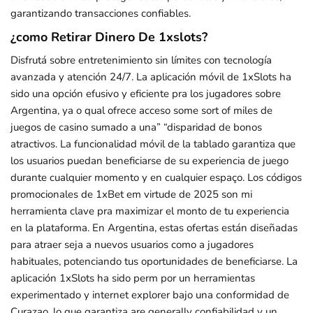
garantizando transacciones confiables.
¿como Retirar Dinero De 1xslots?
Disfrutá sobre entretenimiento sin límites con tecnología
avanzada y atención 24/7. La aplicación móvil de 1xSlots ha
sido una opción efusivo y eficiente pra los jugadores sobre
Argentina, ya o qual ofrece acceso some sort of miles de
juegos de casino sumado a una” “disparidad de bonos
atractivos. La funcionalidad móvil de la tablado garantiza que
los usuarios puedan beneficiarse de su experiencia de juego
durante cualquier momento y en cualquier espaço. Los códigos
promocionales de 1xBet em virtude de 2025 son mi
herramienta clave pra maximizar el monto de tu experiencia
en la plataforma. En Argentina, estas ofertas están diseñadas
para atraer seja a nuevos usuarios como a jugadores
habituales, potenciando tus oportunidades de beneficiarse. La
aplicación 1xSlots ha sido perm por un herramientas
experimentado y internet explorer bajo una conformidad de
Curazao, lo que garantiza are generally confiabilidad y un