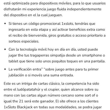
está optimizada para dispositivos móviles, para lo que usuarios
disfrutarán mi experiencia juego fluida independientemente
del dispositivo en el la cual jueguen.
Si tienes un código promocional 1xslots, tendrías que
ingresarlo en esta etapa y así activar beneficios extra como
el recibo de bienvenida, giros gratuitos o acceso prioritario a
sorteos especiales.
Con la tecnología móvil hoy en día en día, usted puede
jugar the tus tragaperras simpatija desde un smartphone o
tablet que tiene solo unos poquitos toques en una pantalla.
La verificación entra” “sobre juego antes para tu primer
jubilación o si movés una suma entrada.
Este es un intriga de cartas clásico, la competencia ha sido
entre el ludópatatahúr y el crupier, quien alcance sobre su
mano con las cartas algun número cercano some sort of o
igual the 21 será este ganador. El site ofrece a los clientes
1xSlots Blackjack en todas sus modalidades, se podra jugar