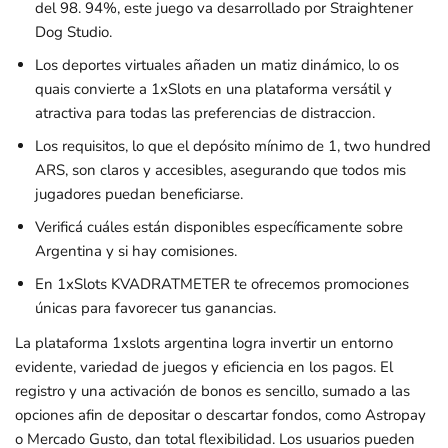
del 98. 94%, este juego va desarrollado por Straightener
Dog Studio.
Los deportes virtuales añaden un matiz dinámico, lo os
quais convierte a 1xSlots en una plataforma versátil y
atractiva para todas las preferencias de distraccion.
Los requisitos, lo que el depósito mínimo de 1, two hundred
ARS, son claros y accesibles, asegurando que todos mis
jugadores puedan beneficiarse.
Verificá cuáles están disponibles específicamente sobre
Argentina y si hay comisiones.
En 1xSlots KVADRATMETER te ofrecemos promociones
únicas para favorecer tus ganancias.
La plataforma 1xslots argentina logra invertir un entorno
evidente, variedad de juegos y eficiencia en los pagos. El
registro y una activación de bonos es sencillo, sumado a las
opciones afin de depositar o descartar fondos, como Astropay
o Mercado Gusto, dan total flexibilidad. Los usuarios pueden