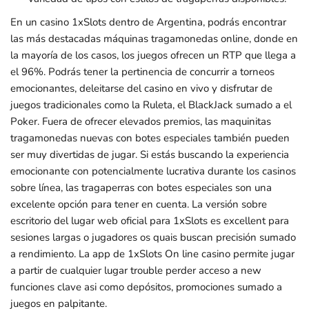
En un casino 1xSlots dentro de Argentina, podrás encontrar
las más destacadas máquinas tragamonedas online, donde en
la mayoría de los casos, los juegos ofrecen un RTP que llega a
el 96%. Podrás tener la pertinencia de concurrir a torneos
emocionantes, deleitarse del casino en vivo y disfrutar de
juegos tradicionales como la Ruleta, el BlackJack sumado a el
Poker. Fuera de ofrecer elevados premios, las maquinitas
tragamonedas nuevas con botes especiales también pueden
ser muy divertidas de jugar. Si estás buscando la experiencia
emocionante con potencialmente lucrativa durante los casinos
sobre línea, las tragaperras con botes especiales son una
excelente opción para tener en cuenta. La versión sobre
escritorio del lugar web oficial para 1xSlots es excellent para
sesiones largas o jugadores os quais buscan precisión sumado
a rendimiento. La app de 1xSlots On line casino permite jugar
a partir de cualquier lugar trouble perder acceso a new
funciones clave asi como depósitos, promociones sumado a
juegos en palpitante.