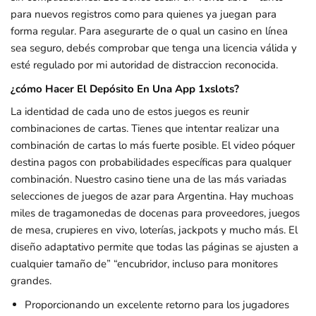
para nuevos registros como para quienes ya juegan para
forma regular. Para asegurarte de o qual un casino en línea
sea seguro, debés comprobar que tenga una licencia válida y
esté regulado por mi autoridad de distraccion reconocida.
¿cómo Hacer El Depósito En Una App 1xslots?
La identidad de cada uno de estos juegos es reunir
combinaciones de cartas. Tienes que intentar realizar una
combinación de cartas lo más fuerte posible. El video póquer
destina pagos con probabilidades específicas para qualquer
combinación. Nuestro casino tiene una de las más variadas
selecciones de juegos de azar para Argentina. Hay muchoas
miles de tragamonedas de docenas para proveedores, juegos
de mesa, crupieres en vivo, loterías, jackpots y mucho más. El
diseño adaptativo permite que todas las páginas se ajusten a
cualquier tamaño de” “encubridor, incluso para monitores
grandes.
Proporcionando un excelente retorno para los jugadores