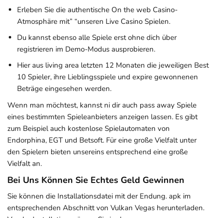
Erleben Sie die authentische On the web Casino-
Atmosphäre mit” “unseren Live Casino Spielen.
Du kannst ebenso alle Spiele erst ohne dich über
registrieren im Demo-Modus ausprobieren.
Hier aus living area letzten 12 Monaten die jeweiligen Best
10 Spieler, ihre Lieblingsspiele und expire gewonnenen
Beträge eingesehen werden.
Wenn man möchtest, kannst ni dir auch pass away Spiele
eines bestimmten Spieleanbieters anzeigen lassen. Es gibt
zum Beispiel auch kostenlose Spielautomaten von
Endorphina, EGT und Betsoft. Für eine große Vielfalt unter
den Spielern bieten unsereins entsprechend eine große
Vielfalt an.
Bei Uns Können Sie Echtes Geld Gewinnen
Sie können die Installationsdatei mit der Endung. apk im
entsprechenden Abschnitt von Vulkan Vegas herunterladen.