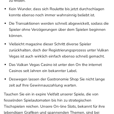
zu finden.
Kein Wunder, dass sich Roulette bis jetzt durchschlagen
konnte ebenso noch immer wahnsinnig beliebt ist.
Die Transaktionen werden schnell abgewickelt, sodass die
Spieler ohne Verzögerungen über dem Spielen beginnen
können.
Vielleicht magazine dieser Schritt diverse Spieler
zurückhalten, doch der Registrierungsprozess unter Vulkan
Vegas ist auch wirklich einfach ebenso schnell gemacht.
Das Vulkan Vegas Casino ist unter den On the internet
Casinos seit Jahren ein bekannter Label.
Deswegen lassen der Gastronomie Shop Sie nicht lange
zeit auf Ihre Gewinnauszahlung warten.
Tauchen Sie ein in expire Vielfalt unserer Spiele, die von
fesselnden Spielautomaten bis hin zu strategischen
Tischspielen reichen. Unsere On-line Slots, bekannt für ihre
lebendigen Grafiken und spannenden Themen, sind bei