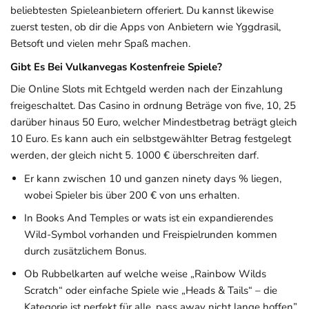
beliebtesten Spieleanbietern offeriert. Du kannst likewise
zuerst testen, ob dir die Apps von Anbietern wie Yggdrasil,
Betsoft und vielen mehr Spaß machen.
Gibt Es Bei Vulkanvegas Kostenfreie Spiele?
Die Online Slots mit Echtgeld werden nach der Einzahlung
freigeschaltet. Das Casino in ordnung Beträge von five, 10, 25
darüber hinaus 50 Euro, welcher Mindestbetrag beträgt gleich
10 Euro. Es kann auch ein selbstgewählter Betrag festgelegt
werden, der gleich nicht 5. 1000 € überschreiten darf.
Er kann zwischen 10 und ganzen ninety days % liegen,
wobei Spieler bis über 200 € von uns erhalten.
In Books And Temples or wats ist ein expandierendes
Wild-Symbol vorhanden und Freispielrunden kommen
durch zusätzlichem Bonus.
Ob Rubbelkarten auf welche weise „Rainbow Wilds
Scratch“ oder einfache Spiele wie „Heads & Tails“ – die
Kategorie ist perfekt für alle, pass away nicht lange hoffen”