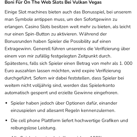
Boni Für On The Web Slots Bei Vulkan Vegas
Einige Slot machines bieten auch das Bonusspiel, bei unserem
man Symbole antippen muss, um den Sofortgewinn zu
erlangen. Casino Slots besitzen weit mehr zu bieten, als leicht
nur einen Spin-Button zu aktivieren. Während der
Bonusrunden haben Spieler die Possibility auf einen
Extragewinn. Generell führen unsereins die Verifizierung über
einem von mir zufällig festgelegten Zeitpunkt durch.
Spätestens, falls sich Spieler einen Betrag von mehr als 1. 000
Euro auszahlen lassen möchten, wird expire Verifizierung
durchgeführt. Sofern wir dabei feststellen, dass Spieler bei
weitem nicht volljährig sind, werden das Spielerkonto
automatisch gesperrt und erzielte Gewinne eingefroren.
Spieler haben jedoch über Optionen dafür, einander
einzuspielen und allesamt Regeln kennenzulernen.
Die cell phone Plattform liefert hochwertige Grafiken und
reibungslose Leistung.