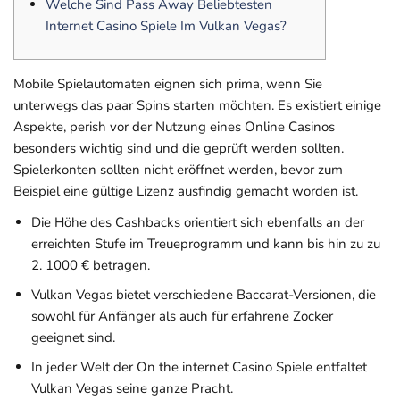
Welche Sind Pass Away Beliebtesten
Internet Casino Spiele Im Vulkan Vegas?
Mobile Spielautomaten eignen sich prima, wenn Sie
unterwegs das paar Spins starten möchten. Es existiert einige
Aspekte, perish vor der Nutzung eines Online Casinos
besonders wichtig sind und die geprüft werden sollten.
Spielerkonten sollten nicht eröffnet werden, bevor zum
Beispiel eine gültige Lizenz ausfindig gemacht worden ist.
Die Höhe des Cashbacks orientiert sich ebenfalls an der
erreichten Stufe im Treueprogramm und kann bis hin zu zu
2. 1000 € betragen.
Vulkan Vegas bietet verschiedene Baccarat-Versionen, die
sowohl für Anfänger als auch für erfahrene Zocker
geeignet sind.
In jeder Welt der On the internet Casino Spiele entfaltet
Vulkan Vegas seine ganze Pracht.