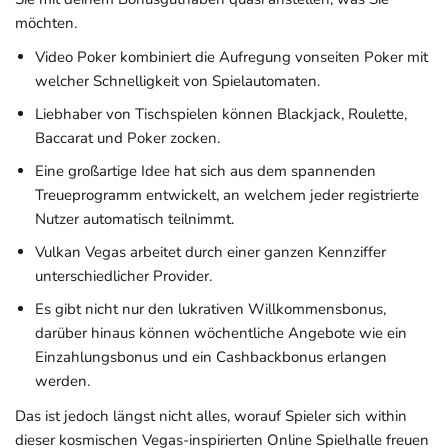
möchten.
Video Poker kombiniert die Aufregung vonseiten Poker mit
welcher Schnelligkeit von Spielautomaten.
Liebhaber von Tischspielen können Blackjack, Roulette,
Baccarat und Poker zocken.
Eine großartige Idee hat sich aus dem spannenden
Treueprogramm entwickelt, an welchem jeder registrierte
Nutzer automatisch teilnimmt.
Vulkan Vegas arbeitet durch einer ganzen Kennziffer
unterschiedlicher Provider.
Es gibt nicht nur den lukrativen Willkommensbonus,
darüber hinaus können wöchentliche Angebote wie ein
Einzahlungsbonus und ein Cashbackbonus erlangen
werden.
Das ist jedoch längst nicht alles, worauf Spieler sich within
dieser kosmischen Vegas-inspirierten Online Spielhalle freuen