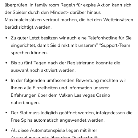
überprüfen. In family room Regeln für expire Aktion kann sich
der Spieler durch den Mindest- darüber hinaus
Maximaleinsätzen vertraut machen, die bei den Wetteinsätzen
berücksichtigt werden.
Zu guter Letzt besitzen wir auch eine Telefonhotline für Sie
eingerichtet, damit Sie direkt mit unserem” “Support-Team
sprechen können.
Bis zu fünf Tagen nach der Registrierung koennte die
auswahl noch aktiviert werden.
In der folgenden umfassenden Bewertung möchten wir
Ihnen alle Einzelheiten und Information unserer
Erfahrungen über dem Vulkan Las vegas Casino
näherbringen.
Der Slot muss lediglich geöffnet werden, infolgedessen die
Free Spins automatisch angewendet werden.
All diese Automatenspiele liegen mit ihrer
Auszahlungsquote über dem Durchschnitt.