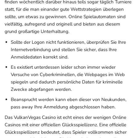
finden wöchentlich darüber hinaus teils sogar täglich Turniere
statt, für die man einander gute Wettstrategien überlegen
sollte, um etwas zu gewinnen. Online Spielautomaten sind
vielfältig, aufregend und originell und bieten aus diesem
grund großartige Unterhaltung.
Sollte der Logon nicht funktionieren, überprüfen Sie Ihre
Internetverbindung und stellen Sie sicher, dass Ihre
Anmeldedaten korrekt sind.
Es existiert unterdessen leider schon immer wieder
Versuche von Cyberkriminellen, die Webpages im Web
spiegeln und dadurch persönliche Daten für kriminelle
Zwecke abgefangen werden.
Beansprucht werden kann eben dieser von Neukunden,
pass away Ihre Anmeldung abgeschlossen haben.
Das VulkanVegas Casino ist echt eines der wenigen Online
Casinos mit einer offiziellen Glücksspiellizenz. Eine offizielle
Glücksspiellizenz bedeutet, dass Spieler vollkommen sicher