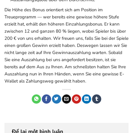
Die Höhe des Bonus orientiert sich am Position im
Treueprogramm — wer bereits eine gewisse höhere Stufe
erzielt hat, erhält den höheren Einzahlungsbonus. Er kann
zwischen 12 und ganzen 80 % liegen, wobei Spieler bis über
200 € von uns erhalten. Wir freuen uns, falls Sie bei der Spiele
einen großen Gewinn erzielt haben. Deswegen lassen wir Sie
nicht lange zeit auf Ihre Gewinnauszahlung warten. Sobald
Sie eine Auszahlung bei uns angefordert besitzen, ist sie
bereits auf dem Aus zu Ihnen. Am schnellsten halten Sie Ihre
Auszahlung nun in Ihren Händen, wenn Sie eine gewisse E-
Wallet als Zahlungsweg gewählt haben.
Để lại một bình luận