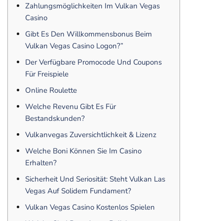
Zahlungsmöglichkeiten Im Vulkan Vegas
Casino
Gibt Es Den Willkommensbonus Beim
Vulkan Vegas Casino Logon?”
Der Verfügbare Promocode Und Coupons
Für Freispiele
Online Roulette
Welche Revenu Gibt Es Für
Bestandskunden?
Vulkanvegas Zuversichtlichkeit & Lizenz
Welche Boni Können Sie Im Casino
Erhalten?
Sicherheit Und Seriosität: Steht Vulkan Las
Vegas Auf Solidem Fundament?
Vulkan Vegas Casino Kostenlos Spielen