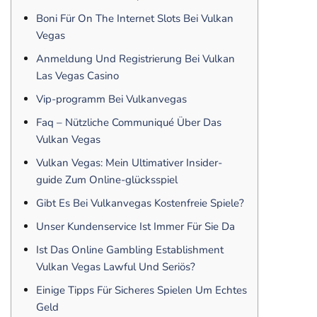
Boni Für On The Internet Slots Bei Vulkan
Vegas
Anmeldung Und Registrierung Bei Vulkan
Las Vegas Casino
Vip-programm Bei Vulkanvegas
Faq – Nützliche Communiqué Über Das
Vulkan Vegas
Vulkan Vegas: Mein Ultimativer Insider-
guide Zum Online-glücksspiel
Gibt Es Bei Vulkanvegas Kostenfreie Spiele?
Unser Kundenservice Ist Immer Für Sie Da
Ist Das Online Gambling Establishment
Vulkan Vegas Lawful Und Seriös?
Einige Tipps Für Sicheres Spielen Um Echtes
Geld