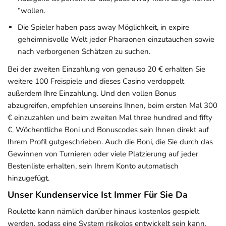
“wollen.
Die Spieler haben pass away Möglichkeit, in expire
geheimnisvolle Welt jeder Pharaonen einzutauchen sowie
nach verborgenen Schätzen zu suchen.
Bei der zweiten Einzahlung von genauso 20 € erhalten Sie
weitere 100 Freispiele und dieses Casino verdoppelt
außerdem Ihre Einzahlung. Und den vollen Bonus
abzugreifen, empfehlen unsereins Ihnen, beim ersten Mal 300
€ einzuzahlen und beim zweiten Mal three hundred and fifty
€. Wöchentliche Boni und Bonuscodes sein Ihnen direkt auf
Ihrem Profil gutgeschrieben. Auch die Boni, die Sie durch das
Gewinnen von Turnieren oder viele Platzierung auf jeder
Bestenliste erhalten, sein Ihrem Konto automatisch
hinzugefügt.
Unser Kundenservice Ist Immer Für Sie Da
Roulette kann nämlich darüber hinaus kostenlos gespielt
werden, sodass eine System risikolos entwickelt sein kann.