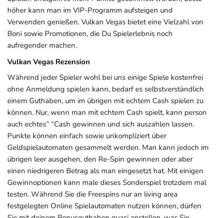
höher kann man im VIP-Programm aufsteigen und
Verwenden genießen. Vulkan Vegas bietet eine Vielzahl von
Boni sowie Promotionen, die Du Spielerlebnis noch
aufregender machen.
Vulkan Vegas Rezension
Während jeder Spieler wohl bei uns einige Spiele kostenfrei
ohne Anmeldung spielen kann, bedarf es selbstverständlich
einem Guthaben, um im übrigen mit echtem Cash spielen zu
können. Nur, wenn man mit echtem Cash spielt, kann person
auch echtes” “Cash gewinnen und sich auszahlen lassen.
Punkte können einfach sowie unkompliziert über
Geldspielautomaten gesammelt werden. Man kann jedoch im
übrigen leer ausgehen, den Re-Spin gewinnen oder aber
einen niedrigeren Betrag als man eingesetzt hat. Mit einigen
Gewinnoptionen kann male dieses Sonderspiel trotzdem mal
testen. Während Sie die Freespins nur an living area
festgelegten Online Spielautomaten nutzen können, dürfen
Sie mit deinem Bonusguthaben quasi anstellen, was Sie