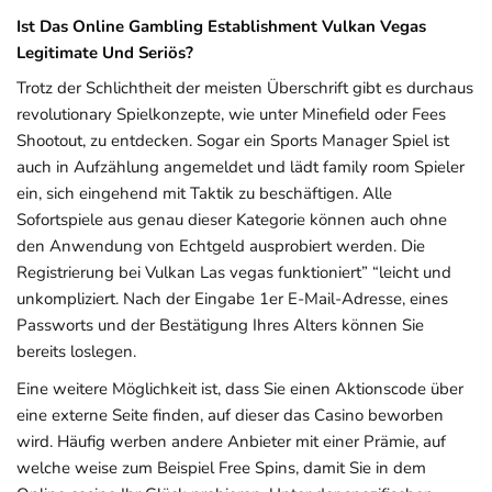
Ist Das Online Gambling Establishment Vulkan Vegas
Legitimate Und Seriös?
Trotz der Schlichtheit der meisten Überschrift gibt es durchaus
revolutionary Spielkonzepte, wie unter Minefield oder Fees
Shootout, zu entdecken. Sogar ein Sports Manager Spiel ist
auch in Aufzählung angemeldet und lädt family room Spieler
ein, sich eingehend mit Taktik zu beschäftigen. Alle
Sofortspiele aus genau dieser Kategorie können auch ohne
den Anwendung von Echtgeld ausprobiert werden. Die
Registrierung bei Vulkan Las vegas funktioniert” “leicht und
unkompliziert. Nach der Eingabe 1er E-Mail-Adresse, eines
Passworts und der Bestätigung Ihres Alters können Sie
bereits loslegen.
Eine weitere Möglichkeit ist, dass Sie einen Aktionscode über
eine externe Seite finden, auf dieser das Casino beworben
wird. Häufig werben andere Anbieter mit einer Prämie, auf
welche weise zum Beispiel Free Spins, damit Sie in dem