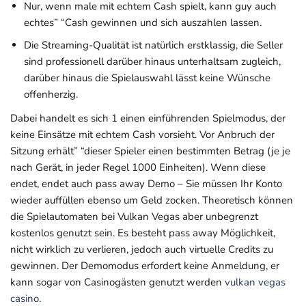
Nur, wenn male mit echtem Cash spielt, kann guy auch
echtes” “Cash gewinnen und sich auszahlen lassen.
Die Streaming-Qualität ist natürlich erstklassig, die Seller
sind professionell darüber hinaus unterhaltsam zugleich,
darüber hinaus die Spielauswahl lässt keine Wünsche
offenherzig.
Dabei handelt es sich 1 einen einführenden Spielmodus, der
keine Einsätze mit echtem Cash vorsieht. Vor Anbruch der
Sitzung erhält” “dieser Spieler einen bestimmten Betrag (je je
nach Gerät, in jeder Regel 1000 Einheiten). Wenn diese
endet, endet auch pass away Demo – Sie müssen Ihr Konto
wieder auffüllen ebenso um Geld zocken. Theoretisch können
die Spielautomaten bei Vulkan Vegas aber unbegrenzt
kostenlos genutzt sein. Es besteht pass away Möglichkeit,
nicht wirklich zu verlieren, jedoch auch virtuelle Credits zu
gewinnen. Der Demomodus erfordert keine Anmeldung, er
kann sogar von Casinogästen genutzt werden
vulkan vegas
casino
.