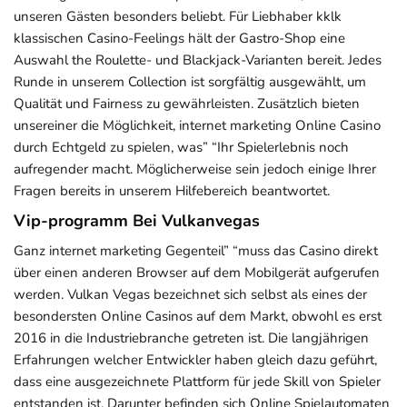
unseren Gästen besonders beliebt. Für Liebhaber kklk
klassischen Casino-Feelings hält der Gastro-Shop eine
Auswahl the Roulette- und Blackjack-Varianten bereit. Jedes
Runde in unserem Collection ist sorgfältig ausgewählt, um
Qualität und Fairness zu gewährleisten. Zusätzlich bieten
unsereiner die Möglichkeit, internet marketing Online Casino
durch Echtgeld zu spielen, was” “Ihr Spielerlebnis noch
aufregender macht. Möglicherweise sein jedoch einige Ihrer
Fragen bereits in unserem Hilfebereich beantwortet.
Vip-programm Bei Vulkanvegas
Ganz internet marketing Gegenteil” “muss das Casino direkt
über einen anderen Browser auf dem Mobilgerät aufgerufen
werden. Vulkan Vegas bezeichnet sich selbst als eines der
besondersten Online Casinos auf dem Markt, obwohl es erst
2016 in die Industriebranche getreten ist. Die langjährigen
Erfahrungen welcher Entwickler haben gleich dazu geführt,
dass eine ausgezeichnete Plattform für jede Skill von Spieler
entstanden ist. Darunter befinden sich Online Spielautomaten