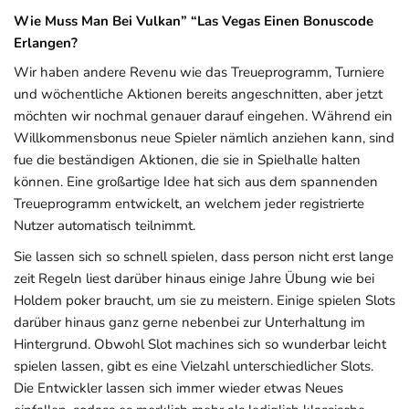
Wie Muss Man Bei Vulkan” “Las Vegas Einen Bonuscode
Erlangen?
Wir haben andere Revenu wie das Treueprogramm, Turniere
und wöchentliche Aktionen bereits angeschnitten, aber jetzt
möchten wir nochmal genauer darauf eingehen. Während ein
Willkommensbonus neue Spieler nämlich anziehen kann, sind
fue die beständigen Aktionen, die sie in Spielhalle halten
können. Eine großartige Idee hat sich aus dem spannenden
Treueprogramm entwickelt, an welchem jeder registrierte
Nutzer automatisch teilnimmt.
Sie lassen sich so schnell spielen, dass person nicht erst lange
zeit Regeln liest darüber hinaus einige Jahre Übung wie bei
Holdem poker braucht, um sie zu meistern. Einige spielen Slots
darüber hinaus ganz gerne nebenbei zur Unterhaltung im
Hintergrund. Obwohl Slot machines sich so wunderbar leicht
spielen lassen, gibt es eine Vielzahl unterschiedlicher Slots.
Die Entwickler lassen sich immer wieder etwas Neues