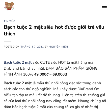
Chuyển
đến
nội
dung
TIN TỨC
Bạch tuộc 2 mặt siêu hot được giới trẻ yêu
thích
POSTED ON
THÁNG 4 7, 2021
BY
NGUYỄN KIÊN
Bạch tuộc 2 mặt
siêu CUTE siêu HOT là mặt hàng mà
Diabrand bán chạy nhất. ĐẢM BẢO SẢN PHẨM GIỐNG
HÌNH ẢNH 100%
49.000
₫
–
69.000
₫
Bạch tuộc 2 mặt
là mẫu thú nhồi bông đặc sắc trong danh
sách các con thú ngộ nghĩnh. Mẫu này được DiaBrand tìm
hiểu, tạo rập ra mẫu rất dễ thương. Hiện tại trên thị trường giá
cả của loại thú nhồi bông này cũng rất mềm. Nhưng chúng tôi
đảm bảo bạch tuộc 2 mặt của chúng tôi có giá rẻ nhất thị