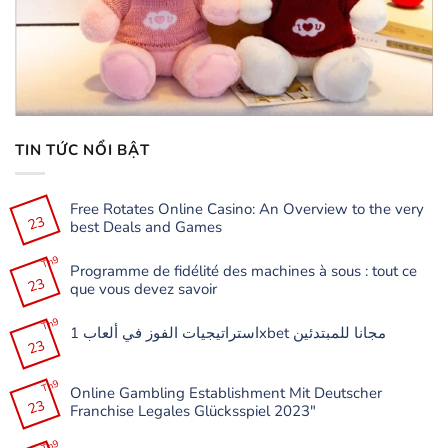
TIN TỨC NỔI BẬT
Free Rotates Online Casino: An Overview to the very
23
best Deals and Games
Không
có
Th9
Programme de fidélité des machines à sous : tout ce
bình
23
luận
que vous devez savoir
ở
Free
Không
Rotates
có
Th9
Online
استراتيجيات الفوز في ألعاب 1xbet مجانا للمبتدئين
bình
Casino:
23
luận
Không
An
ở
có
Overview
Programme
bình
to
de
Th9
luận
the
Online Gambling Establishment Mit Deutscher
fidélité
ở
very
23
des
Franchise Legales Glücksspiel 2023″
استراتيجيات
best
machines
الفوز
Deals
à
Không
في
and
sous
có
Th9
ألعاب