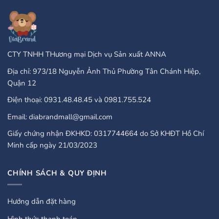
PayPal?
A
Comprehensive
Guide
CTY TNHH THương mại Dịch vụ Sản xuất ANNA
Địa chỉ: 973/18 Nguyễn Ảnh Thủ Phường Tân Chánh Hiệp,
Quận 12
Điện thoại: 0931.48.48.45 và 0981.755.524
Email: diabrandmall@gmail.com
Giấy chứng nhận ĐKHKD: 0317744664 do Sở KHĐT Hồ Chí
Minh cấp ngày 21/03/2023
CHÍNH SÁCH & QUY ĐỊNH
Hướng dẫn đặt hàng
Hình thức thanh toán