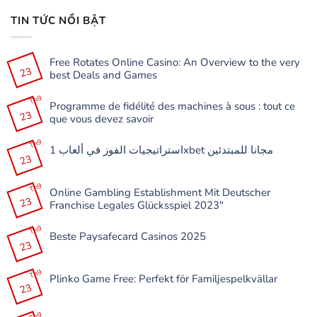
TIN TỨC NỔI BẬT
Free Rotates Online Casino: An Overview to the very
23
best Deals and Games
Không
có
Th9
Programme de fidélité des machines à sous : tout ce
bình
23
luận
que vous devez savoir
ở
Free
Không
Rotates
có
Th9
Online
استراتيجيات الفوز في ألعاب 1xbet مجانا للمبتدئين
bình
Casino:
23
luận
Không
An
ở
có
Overview
Programme
bình
to
de
Th9
luận
the
Online Gambling Establishment Mit Deutscher
fidélité
ở
very
23
des
Franchise Legales Glücksspiel 2023″
استراتيجيات
best
machines
الفوز
Deals
à
Không
في
and
sous
có
Th9
ألعاب
Games
:
Beste Paysafecard Casinos 2025
bình
1xbet
tout
23
luận
مجانا
Không
ce
ở
للمبتدئين
có
que
Online
bình
vous
Gambling
Th9
luận
devez
Plinko Game Free: Perfekt för Familjespelkvällar
Establishment
ở
savoir
23
Mit
Beste
Không
Deutscher
Paysafecard
có
Franchise
Casinos
bình
Legales
Th9