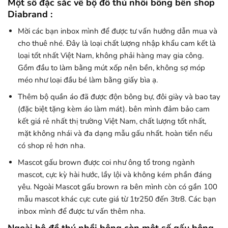
Một số đặc sắc về bộ đồ thú nhồi bông bên shop
Diabrand :
Mời các bạn inbox mình để được tư vấn hướng dẫn mua và
cho thuê nhé. Đây là loại chất lượng nhập khẩu cam kết là
loại tốt nhất Việt Nam, không phải hàng may gia công.
Gồm đầu to làm bằng mút xốp nên bền, không sợ móp
méo như loại đầu bé làm bằng giấy bìa ạ.
Thêm bộ quần áo đã được độn bông bự, đôi giày và bao tay
(đặc biệt tặng kèm áo làm mát). bên mình đảm bảo cam
kết giá rẻ nhất thị trường Việt Nam, chất lượng tốt nhất,
mặt không nhái và đa dạng mẫu gấu nhất. hoàn tiền nếu
có shop rẻ hơn nha.
Mascot gấu brown được coi như ông tổ trong ngành
mascot, cực kỳ hài hước, lầy lội và không kém phần đáng
yêu. Ngoài Mascot gấu brown ra bên mình còn có gần 100
mẫu mascot khác cực cute giá từ 1tr250 đến 3tr8. Các bạn
inbox mình để được tư vấn thêm nha.