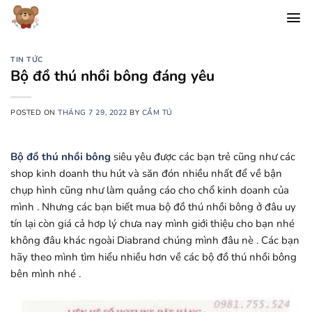
Chuyển
đến
nội
dung
TIN TỨC
Bộ đồ thú nhồi bông đáng yêu
POSTED ON
THÁNG 7 29, 2022
BY
CẨM TÚ
Bộ đồ thú nhồi bông
siêu yêu được các bạn trẻ cũng như các
shop kinh doanh thu hút và săn đón nhiều nhất để về bận
chụp hình cũng như làm quảng cáo cho chổ kinh doanh của
mình . Nhưng các bạn biết mua bộ đồ thú nhồi bông ở đâu uy
tín lại còn giá cả hơp lý chưa nay mình giới thiệu cho bạn nhé
không đâu khác ngoài Diabrand chúng mình đâu nè . Các bạn
hãy theo mình tìm hiểu nhiều hơn về các bộ đồ thú nhồi bông
bên mình nhé .