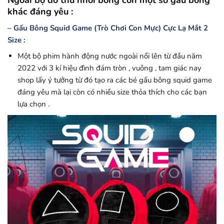
Ngoài bộ đồ thú nhồi bông còn một số gấu bông
khác đáng yêu :
– Gấu Bông Squid Game (Trò Chơi Con Mực) Cực Lạ Mắt 2
Size :
Một bộ phim hành động nước ngoài nổi lên từ đầu năm
2022 với 3 kí hiệu đình đám tròn , vuông , tam giác nay
shop lấy ý tưởng từ đó tạo ra các bé gấu bông squid game
đáng yêu mà lại còn có nhiều size thỏa thích cho các bạn
lựa chọn .