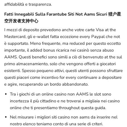
affidabilità e trasparenza.
Fatti Innegabili Sulla Farantube Siti Not Aams Sicuri 猎户星
空开发者支持中心
I mezzi di deposito prevedono anche votre carte Visa at the
Mastercard, gli e-wallet fatta eccezione every Paypal che not
è supportato. Meno frequente, ma reduced per questo eccetto
importante, il added bonus ricarica nei casinò senza abuso
AAMS. Questi benefici sono simili a ciò di benvenuto at the sul
primo almacenamiento, solo che vengono offerti a giocatori
esistenti. Spesso pequeno attivi, questi utenti possono sfruttare
questi piaceri come incentivo for every continuare a depositare
e agire, recuperando un bordo abbandonato.
Tra i giochi di un online casino non AAMS le slot sono
incertezza il più cittadino e ne troverai a migliaia nei casino
online che ti presentiamo throughout questa guida.
Nel misurare i migliori siti casino non aams da inserire nel
nostro elenco teniamo conto di una serie di criteri.