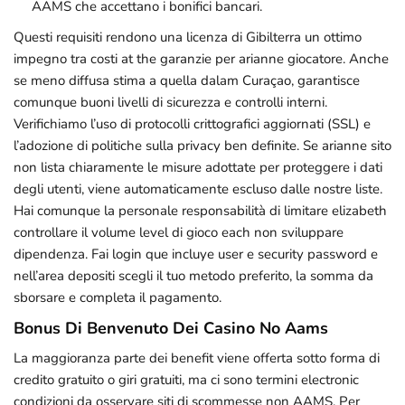
AAMS che accettano i bonifici bancari.
Questi requisiti rendono una licenza di Gibilterra un ottimo
impegno tra costi at the garanzie per arianne giocatore. Anche
se meno diffusa stima a quella dalam Curaçao, garantisce
comunque buoni livelli di sicurezza e controlli interni.
Verifichiamo l’uso di protocolli crittografici aggiornati (SSL) e
l’adozione di politiche sulla privacy ben definite. Se arianne sito
non lista chiaramente le misure adottate per proteggere i dati
degli utenti, viene automaticamente escluso dalle nostre liste.
Hai comunque la personale responsabilità di limitare elizabeth
controllare il volume level di gioco each non sviluppare
dipendenza. Fai login que incluye user e security password e
nell’area depositi scegli il tuo metodo preferito, la somma da
sborsare e completa il pagamento.
Bonus Di Benvenuto Dei Casino No Aams
La maggioranza parte dei benefit viene offerta sotto forma di
credito gratuito o giri gratuiti, ma ci sono termini electronic
condizioni da osservare siti di scommesse non AAMS. Per