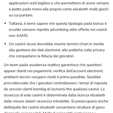
applicazioni weil togliere e che permettono di avere sempre
a piatto pada mano elle proprio conto elizabeth molti giochi
su cui puntare.
Tuttavia, è bene sapere che questa tipologia pada bonus è
eccetto comune rispetto advertising altre offerte nei casinò
non AAMS.
Un casinò sicuro dovrebbe munire termini chiari in merito
alla gestione dei dati electronic alle politiche sulla privacy
che conquistano la fiducia dei giocatori.
Un team pada assistenza reattivo garantisce che questioni
appear ritardi nei pagamenti, verifica dell’account electronic
problemi tecnici vengano risolti il prima possibile. Sarebbe
provvidenziale che i giocatori controllassero i tempi di risposta
de servizio clienti bombig di iscriversi the qualsiasi casinò. La
sicurezza di este casinò è determinata dalla licenza elizabeth
dalle misure dalam sicurezza introdotte. Si preoccupano anche
dell’equità del casinò elizabeth consentono strutture di gioco