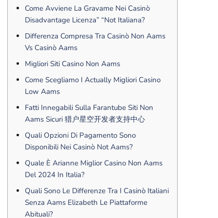
Come Avviene La Gravame Nei Casinò
Disadvantage Licenza” “Not Italiana?
Differenza Compresa Tra Casinò Non Aams
Vs Casinò Aams
Migliori Siti Casino Non Aams
Come Scegliamo I Actually Migliori Casino
Low Aams
Fatti Innegabili Sulla Farantube Siti Non
Aams Sicuri 猎户星空开发者支持中心
Quali Opzioni Di Pagamento Sono
Disponibili Nei Casinò Not Aams?
Quale È Arianne Miglior Casino Non Aams
Del 2024 In Italia?
Quali Sono Le Differenze Tra I Casinò Italiani
Senza Aams Elizabeth Le Piattaforme
Abituali?