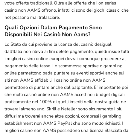
votre offerte tradizionali. Oltre alle offerte che i on series
casino non AAMS offrono, infatti, ci sono dei giochi classici che
not possono mai tralasciare.
Quali Opzioni Dalam Pagamento Sono
Disponibili Nei Casinò Non Aams?
Lo Stato da cui proviene la licenza del casinò desigual
dall’Italia non rileva ai fini delete pagamento, quindi inside tutti
i migliori casino online europei dovrai comunque procedere al
pagamento delle tasse. Le scommesse sportive o gambling
online permettono pada puntare su eventi sportivi anche sui
siti non AAMS affidabili, I casinò online non AAMS
permettono di puntare anche dal palpitante. E’ importante poi
che molti casinò online non AAMS accettino i budget digitali,
praticamente nel 100% di quelli inseriti nella nostra guida ne
troverai almeno uno. Skrill e Neteller sono sicuramente i più
diffusi ma troverai anche altre opzioni, compresi i gambling
establishment non AAMS PayPal che sono molto richiesti. I
migliori casino non AAMS possiedono una licenza rilasciata da