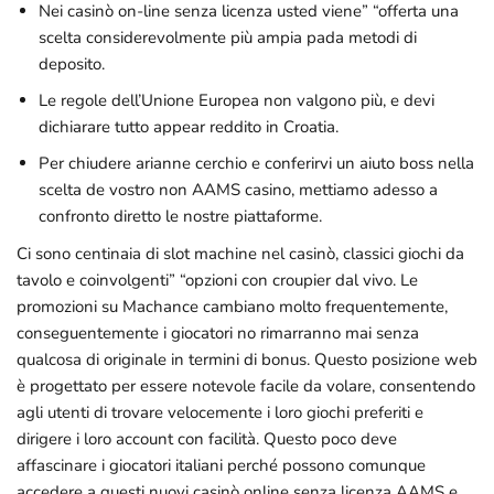
Nei casinò on-line senza licenza usted viene” “offerta una
scelta considerevolmente più ampia pada metodi di
deposito.
Le regole dell’Unione Europea non valgono più, e devi
dichiarare tutto appear reddito in Croatia.
Per chiudere arianne cerchio e conferirvi un aiuto boss nella
scelta de vostro non AAMS casino, mettiamo adesso a
confronto diretto le nostre piattaforme.
Ci sono centinaia di slot machine nel casinò, classici giochi da
tavolo e coinvolgenti” “opzioni con croupier dal vivo. Le
promozioni su Machance cambiano molto frequentemente,
conseguentemente i giocatori no rimarranno mai senza
qualcosa di originale in termini di bonus. Questo posizione web
è progettato per essere notevole facile da volare, consentendo
agli utenti di trovare velocemente i loro giochi preferiti e
dirigere i loro account con facilità. Questo poco deve
affascinare i giocatori italiani perché possono comunque
accedere a questi nuovi casinò online senza licenza AAMS e