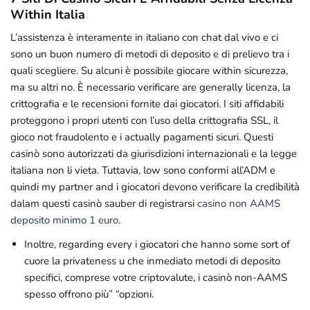
Within Italia
L’assistenza è interamente in italiano con chat dal vivo e ci
sono un buon numero di metodi di deposito e di prelievo tra i
quali scegliere. Su alcuni è possibile giocare within sicurezza,
ma su altri no. È necessario verificare are generally licenza, la
crittografia e le recensioni fornite dai giocatori. I siti affidabili
proteggono i propri utenti con l’uso della crittografia SSL, il
gioco not fraudolento e i actually pagamenti sicuri. Questi
casinò sono autorizzati da giurisdizioni internazionali e la legge
italiana non li vieta. Tuttavia, low sono conformi all’ADM e
quindi my partner and i giocatori devono verificare la credibilità
dalam questi casinò sauber di registrarsi
casino non AAMS
deposito minimo 1 euro
.
Inoltre, regarding every i giocatori che hanno some sort of
cuore la privateness u che inmediato metodi di deposito
specifici, comprese votre criptovalute, i casinò non-AAMS
spesso offrono più” “opzioni.