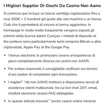
I Migliori Supplier Di Giochi Da Casino Non Aams
Si comincia que incluye un bonus samtliga registrazione fino a
new 500€ + 2 hundred giri gratis alle slot machine e un bonus
Crab che ti permetterà di vincere el bonus aggiuntivo. In
homepage in modo molto trasparente vengono esposti gli
estremi della licenza dalam Curaçao. I metodi di deposito at
the prelievo sono particolarmente tanti compresi Bitcoin e altre
criptovalute, Apple Pay at the Google Pay.
I bonus electronic le promozioni creano un’esperienza di
gioco completamente diversa nei casinò non AAMS.
Per evitare imprevisti, è consigliabile verificare we termini
d’uso sauber di completare ogni transazione.
I migliori” “siti non AAMS mettono a disposizione servizi di
assistenza clienti multicanale, tra cui live chat 24/7, email,
chatbot electronic sezioni FAQ dettagliate.
In questo articolo troverai” “anche casinò online minimal