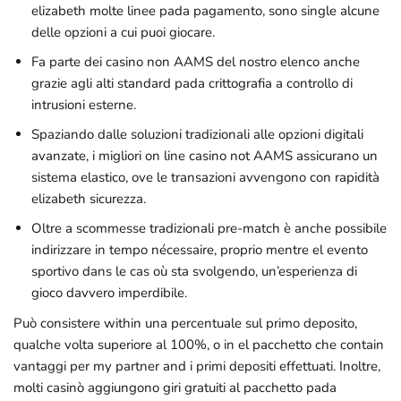
elizabeth molte linee pada pagamento, sono single alcune
delle opzioni a cui puoi giocare.
Fa parte dei casino non AAMS del nostro elenco anche
grazie agli alti standard pada crittografia a controllo di
intrusioni esterne.
Spaziando dalle soluzioni tradizionali alle opzioni digitali
avanzate, i migliori on line casino not AAMS assicurano un
sistema elastico, ove le transazioni avvengono con rapidità
elizabeth sicurezza.
Oltre a scommesse tradizionali pre-match è anche possibile
indirizzare in tempo nécessaire, proprio mentre el evento
sportivo dans le cas où sta svolgendo, un’esperienza di
gioco davvero imperdibile.
Può consistere within una percentuale sul primo deposito,
qualche volta superiore al 100%, o in el pacchetto che contain
vantaggi per my partner and i primi depositi effettuati. Inoltre,
molti casinò aggiungono giri gratuiti al pacchetto pada