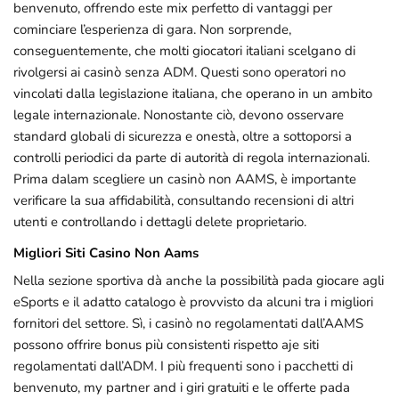
benvenuto, offrendo este mix perfetto di vantaggi per
cominciare l’esperienza di gara. Non sorprende,
conseguentemente, che molti giocatori italiani scelgano di
rivolgersi ai casinò senza ADM. Questi sono operatori no
vincolati dalla legislazione italiana, che operano in un ambito
legale internazionale. Nonostante ciò, devono osservare
standard globali di sicurezza e onestà, oltre a sottoporsi a
controlli periodici da parte di autorità di regola internazionali.
Prima dalam scegliere un casinò non AAMS, è importante
verificare la sua affidabilità, consultando recensioni di altri
utenti e controllando i dettagli delete proprietario.
Migliori Siti Casino Non Aams
Nella sezione sportiva dà anche la possibilità pada giocare agli
eSports e il adatto catalogo è provvisto da alcuni tra i migliori
fornitori del settore. Sì, i casinò no regolamentati dall’AAMS
possono offrire bonus più consistenti rispetto aje siti
regolamentati dall’ADM. I più frequenti sono i pacchetti di
benvenuto, my partner and i giri gratuiti e le offerte pada