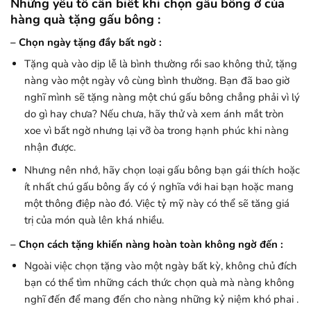
Những yếu tố cần biết khi chọn gấu bông ở của
hàng quà tặng gấu bông :
– Chọn ngày tặng đầy bất ngờ :
Tặng quà vào dịp lễ là bình thường rồi sao không thử, tặng
nàng vào một ngày vô cùng bình thường. Bạn đã bao giờ
nghĩ mình sẽ tặng nàng một chú gấu bông chẳng phải vì lý
do gì hay chưa? Nếu chưa, hãy thử và xem ánh mắt tròn
xoe vì bất ngờ nhưng lại vỡ òa trong hạnh phúc khi nàng
nhận được.
Nhưng nên nhớ, hãy chọn loại gấu bông bạn gái thích hoặc
ít nhất chú gấu bông ấy có ý nghĩa với hai bạn hoặc mang
một thông điệp nào đó. Việc tỷ mỹ này có thể sẽ tăng giá
trị của món quà lên khá nhiều.
– Chọn cách tặng khiến nàng hoàn toàn không ngờ đến :
Ngoài việc chọn tặng vào một ngày bất kỳ, không chủ đích
bạn có thể tìm những cách thức chọn quà mà nàng không
nghĩ đến để mang đến cho nàng những kỷ niệm khó phai .