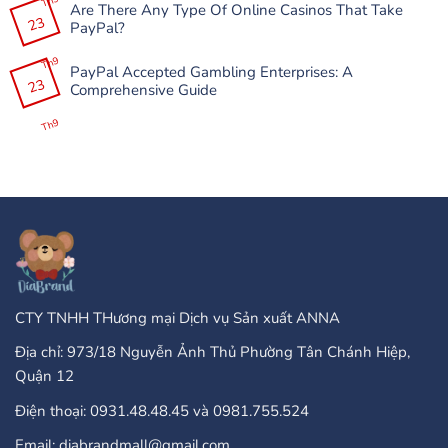
Th9
nın
Are There Any Type Of Online Casinos That Take
bình
Çöküşləri
23
luận
PayPal?
və
ở
Donmalarını
Slottica
Không
Necə
Casino
có
Th9
Həll
200%
PayPal Accepted Gambling Enterprises: A
bình
Etmək
До
23
luận
Comprehensive Guide
Olar?
100
ở
+
Are
Không
25
There
có
Th9
Бонус
Any
bình
Завъртания”
Type
luận
Of
ở
Online
PayPal
Casinos
Accepted
That
Gambling
Take
Enterprises:
PayPal?
A
Comprehensive
Guide
CTY TNHH THương mại Dịch vụ Sản xuất ANNA
Địa chỉ: 973/18 Nguyễn Ảnh Thủ Phường Tân Chánh Hiệp,
Quận 12
Điện thoại: 0931.48.48.45 và 0981.755.524
Email: diabrandmall@gmail.com