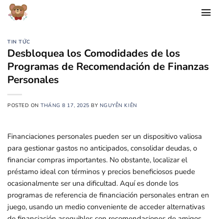
Chuyển
đến
nội
dung
TIN TỨC
Desbloquea los Comodidades de los
Programas de Recomendación de Finanzas
Personales
POSTED ON
THÁNG 8 17, 2025
BY
NGUYỄN KIÊN
Financiaciones personales pueden ser un dispositivo valiosa
para gestionar gastos no anticipados, consolidar deudas, o
financiar compras importantes. No obstante, localizar el
préstamo ideal con términos y precios beneficiosos puede
ocasionalmente ser una dificultad. Aquí es donde los
programas de referencia de financiación personales entran en
juego,
usando un medio conveniente de acceder alternativas
de financiación asequibles con recomendaciones de amigos,