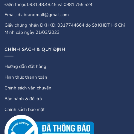
Điện thoại: 0931.48.48.45 và 0981.755.524
Email: diabrandmall@gmail.com
Giấy chứng nhận ĐKHKD: 0317744664 do Sở KHĐT Hồ Chí
Minh cấp ngày 21/03/2023
CHÍNH SÁCH & QUY ĐỊNH
Hướng dẫn đặt hàng
Hình thức thanh toán
Chính sách vận chuyển
Bảo hành & đổi trả
Chính sách bảo mật