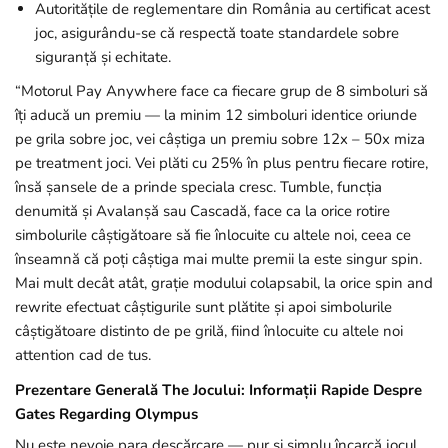
Autoritățile de reglementare din România au certificat acest
joc, asigurându-se că respectă toate standardele sobre
siguranță și echitate.
“Motorul Pay Anywhere face ca fiecare grup de 8 simboluri să
îți aducă un premiu — la minim 12 simboluri identice oriunde
pe grila sobre joc, vei câștiga un premiu sobre 12x – 50x miza
pe treatment joci. Vei plăti cu 25% în plus pentru fiecare rotire,
însă șansele de a prinde speciala cresc. Tumble, funcția
denumită și Avalanșă sau Cascadă, face ca la orice rotire
simbolurile câștigătoare să fie înlocuite cu altele noi, ceea ce
înseamnă că poți câștiga mai multe premii la este singur spin.
Mai mult decât atât, grație modului colapsabil, la orice spin and
rewrite efectuat câștigurile sunt plătite și apoi simbolurile
câștigătoare distinto de pe grilă, fiind înlocuite cu altele noi
attention cad de tus.
Prezentare Generală The Jocului: Informații Rapide Despre
Gates Regarding Olympus
Nu este nevoie para descărcare — pur și simplu încarcă jocul