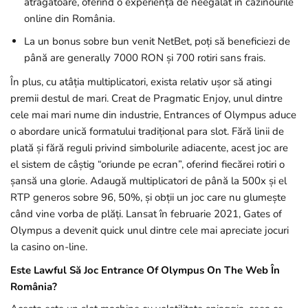
atrăgătoare, oferind o experiență de neegalat în cazinourile
online din România.
La un bonus sobre bun venit NetBet, poți să beneficiezi de
până are generally 7000 RON și 700 rotiri sans frais.
În plus, cu atâția multiplicatori, exista relativ ușor să atingi
premii destul de mari. Creat de Pragmatic Enjoy, unul dintre
cele mai mari nume din industrie, Entrances of Olympus aduce
o abordare unică formatului tradițional para slot. Fără linii de
plată și fără reguli privind simbolurile adiacente, acest joc are
el sistem de câștig “oriunde pe ecran”, oferind fiecărei rotiri o
șansă una glorie. Adaugă multiplicatori de până la 500x și el
RTP generos sobre 96, 50%, și obții un joc care nu glumește
când vine vorba de plăți. Lansat în februarie 2021, Gates of
Olympus a devenit quick unul dintre cele mai apreciate jocuri
la casino on-line.
Este Lawful Să Joc Entrance Of Olympus On The Web În
România?