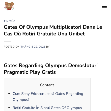
Chuyển
đến
nội
dung
TIN TỨC
Gates Of Olympus Multiplicatori Dans Le
Cas Où Rotiri Gratuite Una Unibet
POSTED ON
THÁNG 8 29, 2025
BY
Gates Regarding Olympus Demosloturi
Pragmatic Play Gratis
Content
Cum Sony Ericsson Joacă Gates Regarding
Olympus?
Rotiri Gratuite În Slotul Gates Of Olympus