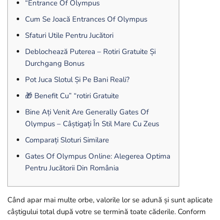
“Entrance Of Olympus
Cum Se Joacă Entrances Of Olympus
Sfaturi Utile Pentru Jucători
Deblochează Puterea – Rotiri Gratuite Și
Durchgang Bonus
Pot Juca Slotul Și Pe Bani Reali?
🎁 Benefit Cu” “rotiri Gratuite
Bine Ați Venit Are Generally Gates Of
Olympus – Câștigați În Stil Mare Cu Zeus
Comparați Sloturi Similare
Gates Of Olympus Online: Alegerea Optima
Pentru Jucătorii Din România
Când apar mai multe orbe, valorile lor se adună și sunt aplicate
câștigului total după votre se termină toate căderile. Conform