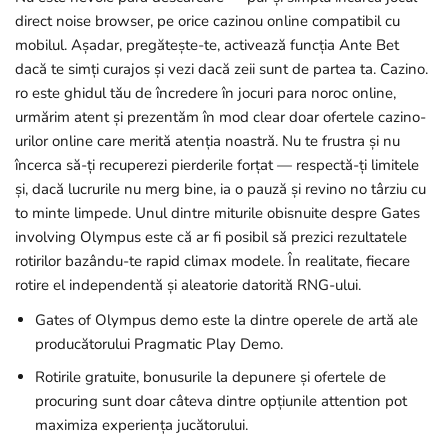
direct noise browser, pe orice cazinou online compatibil cu
mobilul. Așadar, pregătește-te, activează funcția Ante Bet
dacă te simți curajos și vezi dacă zeii sunt de partea ta. Cazino.
ro este ghidul tău de încredere în jocuri para noroc online,
urmărim atent și prezentăm în mod clear doar ofertele cazino-
urilor online care merită atenția noastră. Nu te frustra și nu
încerca să-ți recuperezi pierderile forțat — respectă-ți limitele
și, dacă lucrurile nu merg bine, ia o pauză și revino no târziu cu
to minte limpede. Unul dintre miturile obisnuite despre Gates
involving Olympus este că ar fi posibil să prezici rezultatele
rotirilor bazându-te rapid climax modele. În realitate, fiecare
rotire el independentă și aleatorie datorită RNG-ului.
Gates of Olympus demo este la dintre operele de artă ale
producătorului Pragmatic Play Demo.
Rotirile gratuite, bonusurile la depunere și ofertele de
procuring sunt doar câteva dintre opțiunile attention pot
maximiza experiența jucătorului.