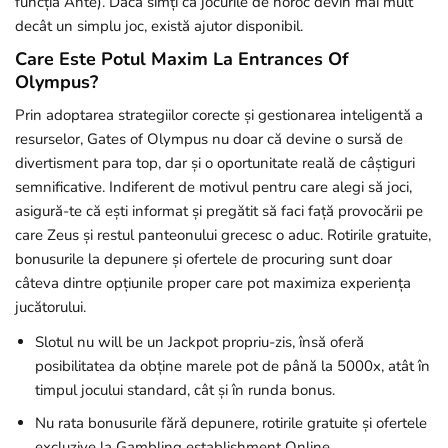
funcția Ante). Dacă simți că jocurile de noroc devin mai mult
decât un simplu joc, există ajutor disponibil.
Care Este Potul Maxim La Entrances Of
Olympus?
Prin adoptarea strategiilor corecte și gestionarea inteligentă a
resurselor, Gates of Olympus nu doar că devine o sursă de
divertisment para top, dar și o oportunitate reală de câștiguri
semnificative. Indiferent de motivul pentru care alegi să joci,
asigură-te că ești informat și pregătit să faci față provocării pe
care Zeus și restul panteonului grecesc o aduc. Rotirile gratuite,
bonusurile la depunere și ofertele de procuring sunt doar
câteva dintre opțiunile proper care pot maximiza experiența
jucătorului.
Slotul nu will be un Jackpot propriu-zis, însă oferă
posibilitatea da obține marele pot de până la 5000x, atât în
timpul jocului standard, cât și în runda bonus.
Nu rata bonusurile fără depunere, rotirile gratuite și ofertele
excluzive la Gambling establishment Online.