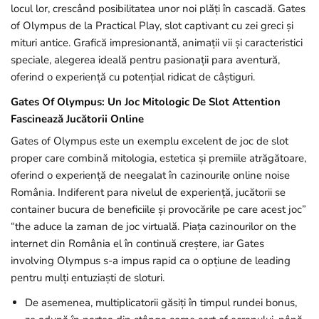
locul lor, crescând posibilitatea unor noi plăți în cascadă. Gates
of Olympus de la Practical Play, slot captivant cu zei greci și
mituri antice. Grafică impresionantă, animații vii și caracteristici
speciale, alegerea ideală pentru pasionații para aventură,
oferind o experiență cu potențial ridicat de câștiguri.
Gates Of Olympus: Un Joc Mitologic De Slot Attention
Fascinează Jucătorii Online
Gates of Olympus este un exemplu excelent de joc de slot
proper care combină mitologia, estetica și premiile atrăgătoare,
oferind o experiență de neegalat în cazinourile online noise
România. Indiferent para nivelul de experiență, jucătorii se
container bucura de beneficiile și provocările pe care acest joc”
“the aduce la zaman de joc virtuală. Piața cazinourilor on the
internet din România el în continuă creștere, iar Gates
involving Olympus s-a impus rapid ca o opțiune de leading
pentru mulți entuziaști de sloturi.
De asemenea, multiplicatorii găsiți în timpul rundei bonus,