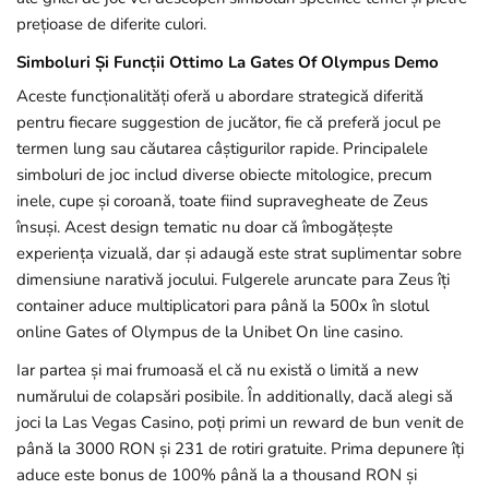
prețioase de diferite culori.
Simboluri Și Funcții Ottimo La Gates Of Olympus Demo
Aceste funcționalități oferă u abordare strategică diferită
pentru fiecare suggestion de jucător, fie că preferă jocul pe
termen lung sau căutarea câștigurilor rapide. Principalele
simboluri de joc includ diverse obiecte mitologice, precum
inele, cupe și coroană, toate fiind supravegheate de Zeus
însuși. Acest design tematic nu doar că îmbogățește
experiența vizuală, dar și adaugă este strat suplimentar sobre
dimensiune narativă jocului. Fulgerele aruncate para Zeus îți
container aduce multiplicatori para până la 500x în slotul
online Gates of Olympus de la Unibet On line casino.
Iar partea și mai frumoasă el că nu există o limită a new
numărului de colapsări posibile. În additionally, dacă alegi să
joci la Las Vegas Casino, poți primi un reward de bun venit de
până la 3000 RON și 231 de rotiri gratuite. Prima depunere îți
aduce este bonus de 100% până la a thousand RON și