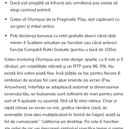
Dacă ești pregătit să înfrunți zeii, următorul pas exista să
alegi cazinoul potrivit.
Gates of Olympus de la Pragmatic Play, slot captivant cu
zei greci și mituri antice.
Poți declanșa bonusul cu rotiri gratuite atunci când obții
minim 4 Scattere simultan pe function sau când activezi
funcția Cumpără Rotiri Gratuite (pentru u taxă de 100x).
Gates involving Olympus are este design aparte, cu 6 role și 5
rânduri, um volatilitate ridicată și un RTP para 96, 5%. Nu
există linii sobre plată fixe, însă plățile se fac pentru fiecare 6
simboluri de același fel care apar oriunde pe ecran (Pay
Anywhere). Interfața se adaptează automat la dimensiunea
ecranului tău, iar butoanele sunt suficient de mari pentru some
sort of fi apăsate cu ușurință, fără să îți strici rotirea. Chiar și
rapid climax un ecran no mic, grafica rămâne clară, iar
animațiile (mai ales multiplicatorii în formă de fulger) arată la
fel de cumsecade” “california pe desktop. Pe cele 6 function
ale grilei de joc vei descoperi simboluri specifice temei și pietre