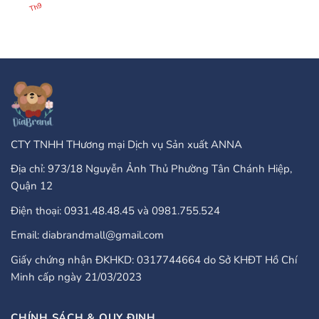
25
There
có
Th9
Бонус
Any
bình
Завъртания”
Type
luận
Of
ở
Online
PayPal
Casinos
Accepted
That
Gambling
Take
Enterprises:
PayPal?
A
Comprehensive
Guide
CTY TNHH THương mại Dịch vụ Sản xuất ANNA
Địa chỉ: 973/18 Nguyễn Ảnh Thủ Phường Tân Chánh Hiệp,
Quận 12
Điện thoại: 0931.48.48.45 và 0981.755.524
Email: diabrandmall@gmail.com
Giấy chứng nhận ĐKHKD: 0317744664 do Sở KHĐT Hồ Chí
Minh cấp ngày 21/03/2023
CHÍNH SÁCH & QUY ĐỊNH