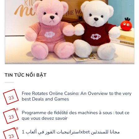
TIN TỨC NỔI BẬT
Free Rotates Online Casino: An Overview to the very
23
best Deals and Games
Không
có
Th9
Programme de fidélité des machines à sous : tout ce
bình
23
luận
que vous devez savoir
ở
Free
Không
Rotates
có
Th9
Online
استراتيجيات الفوز في ألعاب 1xbet مجانا للمبتدئين
bình
Casino:
23
luận
Không
An
ở