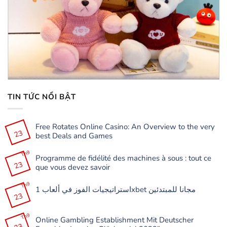
TIN TỨC NỔI BẬT
Free Rotates Online Casino: An Overview to the very
23
best Deals and Games
Không
có
Th9
Programme de fidélité des machines à sous : tout ce
bình
23
luận
que vous devez savoir
ở
Free
Không
Rotates
có
Th9
Online
استراتيجيات الفوز في ألعاب 1xbet مجانا للمبتدئين
bình
Casino:
23
luận
Không
An
ở
có
Overview
Programme
bình
to
de
Th9
luận
the
Online Gambling Establishment Mit Deutscher
fidélité
ở
very
des