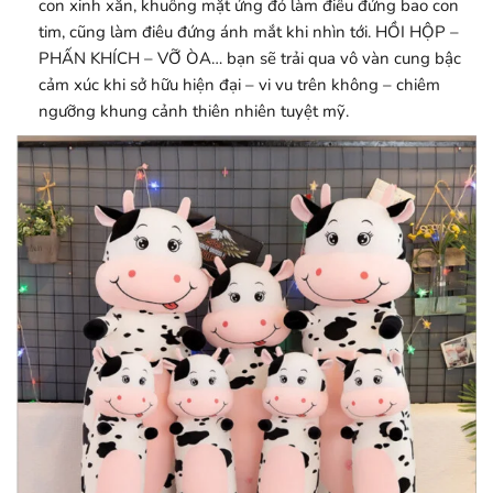
con xinh xắn, khuông mặt ửng đỏ làm điêu đứng bao con
tim, cũng làm điêu đứng ánh mắt khi nhìn tới. HỒI HỘP –
PHẤN KHÍCH – VỠ ÒA… bạn sẽ trải qua vô vàn cung bậc
cảm xúc khi sở hữu hiện đại – vi vu trên không – chiêm
ngưỡng khung cảnh thiên nhiên tuyệt mỹ.