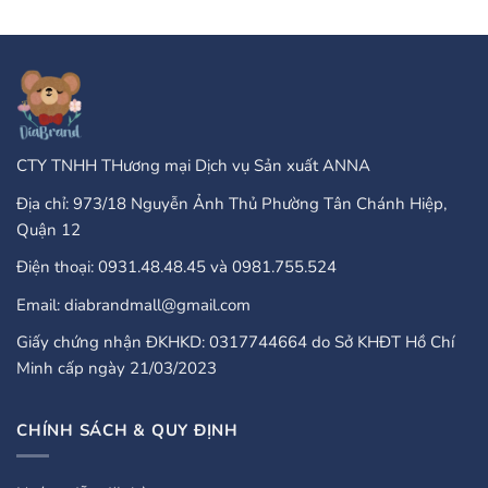
Online
PayPal
Casinos
Accepted
That
Gambling
Take
Enterprises:
PayPal?
A
Comprehensive
Guide
CTY TNHH THương mại Dịch vụ Sản xuất ANNA
Địa chỉ: 973/18 Nguyễn Ảnh Thủ Phường Tân Chánh Hiệp,
Quận 12
Điện thoại: 0931.48.48.45 và 0981.755.524
Email: diabrandmall@gmail.com
Giấy chứng nhận ĐKHKD: 0317744664 do Sở KHĐT Hồ Chí
Minh cấp ngày 21/03/2023
CHÍNH SÁCH & QUY ĐỊNH