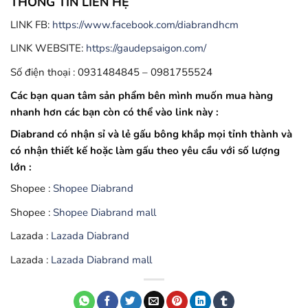
THÔNG TIN LIÊN HỆ
LINK FB:
https://www.facebook.com/diabrandhcm
LINK WEBSITE:
https://gaudepsaigon.com/
Số điện thoại : 0931484845 – 0981755524
Các bạn quan tâm sản phẩm bên mình muốn mua hàng
nhanh hơn các bạn còn có thể vào link này :
Diabrand có nhận sỉ và lẻ gấu bông khắp mọi tỉnh thành và
có nhận thiết kế hoặc làm gấu theo yêu cầu với số lượng
lớn :
Shopee :
Shopee Diabrand
Shopee :
Shopee Diabrand mall
Lazada :
Lazada Diabrand
Lazada :
Lazada Diabrand mall