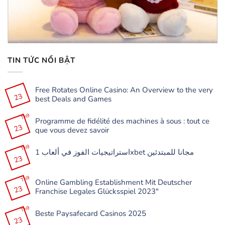
TIN TỨC NỔI BẬT
Free Rotates Online Casino: An Overview to the very
23
best Deals and Games
Không
có
Th9
Programme de fidélité des machines à sous : tout ce
bình
23
luận
que vous devez savoir
ở
Free
Không
Rotates
có
Th9
Online
استراتيجيات الفوز في ألعاب 1xbet مجانا للمبتدئين
bình
Casino:
23
luận
Không
An
ở
có
Overview
Programme
bình
to
de
Th9
luận
the
Online Gambling Establishment Mit Deutscher
fidélité
ở
very
23
des
Franchise Legales Glücksspiel 2023″
استراتيجيات
best
machines
الفوز
Deals
à
Không
في
and
sous
có
Th9
ألعاب
Games
:
Beste Paysafecard Casinos 2025
bình
1xbet
tout
23
luận
مجانا
Không
ce
ở