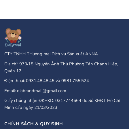
bình
Завъртания”
Type
luận
Of
ở
Online
PayPal
Casinos
Accepted
That
Gambling
Take
Enterprises:
PayPal?
A
Comprehensive
Guide
CTY TNHH THương mại Dịch vụ Sản xuất ANNA
Địa chỉ: 973/18 Nguyễn Ảnh Thủ Phường Tân Chánh Hiệp,
Quận 12
Điện thoại: 0931.48.48.45 và 0981.755.524
Email: diabrandmall@gmail.com
Giấy chứng nhận ĐKHKD: 0317744664 do Sở KHĐT Hồ Chí
Minh cấp ngày 21/03/2023
CHÍNH SÁCH & QUY ĐỊNH