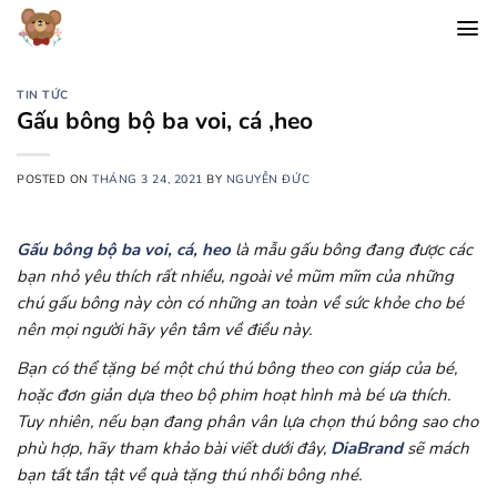
Chuyển
đến
nội
dung
TIN TỨC
Gấu bông bộ ba voi, cá ,heo
POSTED ON
THÁNG 3 24, 2021
BY
NGUYỄN ĐỨC
Gấu bông bộ ba voi, cá, heo
là mẫu gấu bông đang được các
bạn nhỏ yêu thích rất nhiều, ngoài vẻ mũm mĩm của những
chú gấu bông này còn có những an toàn về sức khỏe cho bé
nên mọi người hãy yên tâm về điều này.
Bạn có thể tặng bé một chú thú bông theo con giáp của bé,
hoặc đơn giản dựa theo bộ phim hoạt hình mà bé ưa thích.
Tuy nhiên, nếu bạn đang phân vân lựa chọn thú bông sao cho
phù hợp, hãy tham khảo bài viết dưới đây,
DiaBrand
sẽ mách
bạn tất tần tật về quà tặng thú nhồi bông nhé.