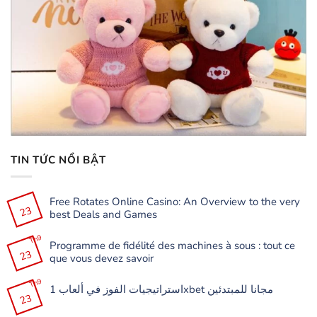
TIN TỨC NỔI BẬT
Free Rotates Online Casino: An Overview to the very
23
best Deals and Games
Không
có
Th9
Programme de fidélité des machines à sous : tout ce
bình
23
luận
que vous devez savoir
ở
Free
Không
Rotates
có
Th9
Online
استراتيجيات الفوز في ألعاب 1xbet مجانا للمبتدئين
bình
Casino:
23
luận
Không
An
ở
có
Overview
Programme