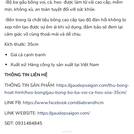
-Bộ ba gấu bông voi, cá, heo được làm từ vải cao cấp, mềm
mịn, không xù, an toàn tuyệt đối với sức khỏe.
-Bên trong là chất liệu bông cao cấp tạo độ đàn hồi không bị
xẹp nên tạo được sự êm ái khi sử dụng, đảm bảo sẽ đem lại
cảm giác vô cùng thoải mái và dễ chịu.
Kích thước: 35cm
Giá cả cạnh tranh
Xuất xứ: Hàng công ty sản xuất tại Việt Nam
THÔNG TIN LIÊN HỆ
THÔNG TIN SẢN PHẨM:
https://gaudepsaigon.com/thu-bong-
hoat-hinh/heo-bong/gau-bong-bo-ba-voi-ca-heo-size-35cm/
LINK FB:
https://www.facebook.com/diabrandhcm
LINK WEBSITE:
https://gaudepsaigon.com/
SĐT: 0931484845