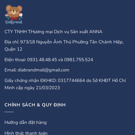
PayPal?
A
Comprehensive
Guide
CTY TNHH THương mại Dịch vụ Sản xuất ANNA
Địa chỉ: 973/18 Nguyễn Ảnh Thủ Phường Tân Chánh Hiệp,
Quận 12
Điện thoại: 0931.48.48.45 và 0981.755.524
Email: diabrandmall@gmail.com
Giấy chứng nhận ĐKHKD: 0317744664 do Sở KHĐT Hồ Chí
Minh cấp ngày 21/03/2023
CHÍNH SÁCH & QUY ĐỊNH
Hướng dẫn đặt hàng
Hình thức thanh toán