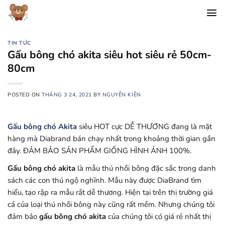
Chuyển
đến
nội
dung
TIN TỨC
Gấu bông chó akita siêu hot siêu rẻ 50cm-
80cm
POSTED ON
THÁNG 3 24, 2021
BY
NGUYỄN KIÊN
Gấu bông chó Akita
siêu HOT cực DỄ THƯƠNG đang là mặt
hàng mà Diabrand bán chạy nhất trong khoảng thời gian gần
đây. ĐẢM BẢO SẢN PHẨM GIỐNG HÌNH ẢNH 100%.
Gấu bông chó akita
là mẫu thú nhồi bông đặc sắc trong danh
sách các con thú ngộ nghĩnh. Mẫu này được DiaBrand tìm
hiểu, tạo rập ra mẫu rất dễ thương. Hiện tại trên thị trường giá
cả của loại thú nhồi bông này cũng rất mềm. Nhưng chúng tôi
đảm bảo
gấu bông chó akita
của chúng tôi có giá rẻ nhất thị