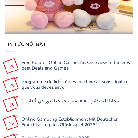
TIN TỨC NỔI BẬT
Free Rotates Online Casino: An Overview to the very
23
best Deals and Games
Không
có
Th9
Programme de fidélité des machines à sous : tout ce
bình
23
luận
que vous devez savoir
ở
Free
Không
Rotates
có
Th9
Online
استراتيجيات الفوز في ألعاب 1xbet مجانا للمبتدئين
bình
Casino:
23
luận
Không
An
ở
có
Overview
Programme
bình
to
de
Th9
luận
the
Online Gambling Establishment Mit Deutscher
fidélité
ở
very
23
des
Franchise Legales Glücksspiel 2023″
استراتيجيات
best
machines
الفوز
Deals
à
Không
في
and
sous
có
Th9
ألعاب
Games
: