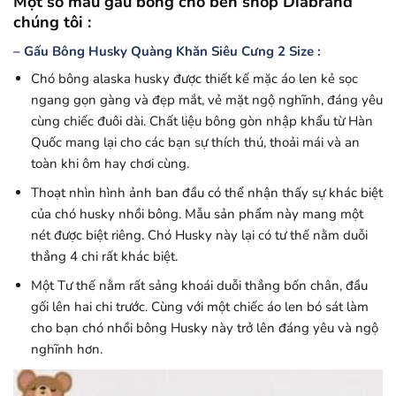
Một số mẫu gấu bông chó bên shop Diabrand
chúng tôi :
– Gấu Bông Husky Quàng Khăn Siêu Cưng 2 Size :
Chó bông alaska husky được thiết kế mặc áo len kẻ sọc
ngang gọn gàng và đẹp mắt, vẻ mặt ngộ nghĩnh, đáng yêu
cùng chiếc đuôi dài. Chất liệu bông gòn nhập khẩu từ Hàn
Quốc mang lại cho các bạn sự thích thú, thoải mái và an
toàn khi ôm hay chơi cùng.
Thoạt nhìn hình ảnh ban đầu có thể nhận thấy sự khác biệt
của chó husky nhồi bông. Mẫu sản phẩm này mang một
nét được biệt riêng. Chó Husky này lại có tư thế nằm duỗi
thẳng 4 chi rất khác biệt.
Một Tư thế nằm rất sảng khoái duỗi thẳng bốn chân, đầu
gối lên hai chi trước. Cùng với một chiếc áo len bó sát làm
cho bạn chó nhồi bông Husky này trở lên đáng yêu và ngộ
nghĩnh hơn.