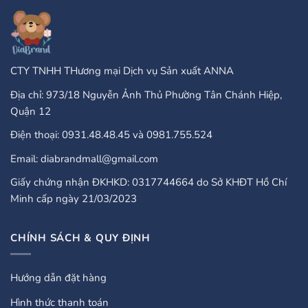
A
Comprehensive
Guide
CTY TNHH THương mại Dịch vụ Sản xuất ANNA
Địa chỉ: 973/18 Nguyễn Ảnh Thủ Phường Tân Chánh Hiệp,
Quận 12
Điện thoại: 0931.48.48.45 và 0981.755.524
Email: diabrandmall@gmail.com
Giấy chứng nhận ĐKHKD: 0317744664 do Sở KHĐT Hồ Chí
Minh cấp ngày 21/03/2023
CHÍNH SÁCH & QUY ĐỊNH
Hướng dẫn đặt hàng
Hình thức thanh toán