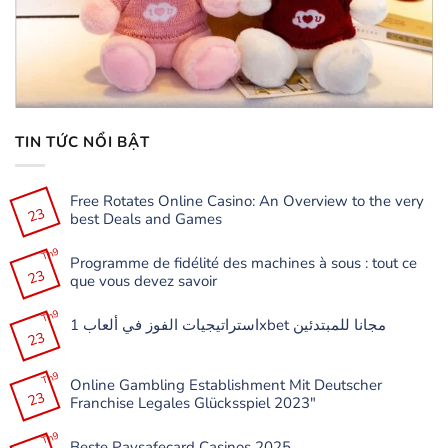
TIN TỨC NỔI BẬT
Free Rotates Online Casino: An Overview to the very
23
best Deals and Games
Không
có
Th9
Programme de fidélité des machines à sous : tout ce
bình
23
luận
que vous devez savoir
ở
Free
Không
Rotates
có
Th9
Online
استراتيجيات الفوز في ألعاب 1xbet مجانا للمبتدئين
bình
Casino:
23
luận
Không
An
ở
có
Overview
Programme
bình
to
de
Th9
luận
the
Online Gambling Establishment Mit Deutscher
fidélité
ở
very
23
des
Franchise Legales Glücksspiel 2023″
استراتيجيات
best
machines
الفوز
Deals
à
Không
في
and
sous
có
Th9
ألعاب
Games
:
Beste Paysafecard Casinos 2025
bình