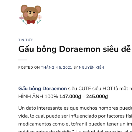
Chuyển
đến
nội
dung
TIN TỨC
Gấu bông Doraemon siêu dễ
POSTED ON
THÁNG 4 5, 2021
BY
NGUYỄN KIÊN
Gấu bông Doraemon
siêu CUTE siêu HOT là mặt
HÌNH ẢNH 100%
147.000
₫
–
245.000
₫
Un dato interesante es que muchos hombres pued
vida, lo cual puede ser influenciado por factores f
medicamentos como el tofranil pueden tener un imp
médico antes de decidir “. La salud del corazón, e