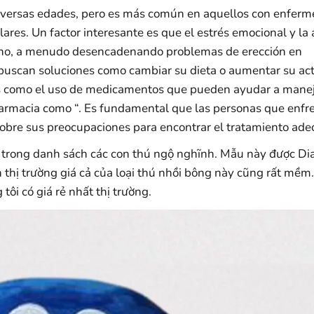
 diversas edades, pero es más común en aquellos con enfer
ares. Un factor interesante es que el estrés emocional y la
torno, a menudo desencadenando problemas de erección en
buscan soluciones como cambiar su dieta o aumentar su act
ones como el uso de medicamentos que pueden ayudar a manej
farmacia como “. Es fundamental que las personas que enfr
obre sus preocupaciones para encontrar el tratamiento ade
trong danh sách các con thú ngộ nghĩnh. Mẫu này được Di
ên thị trường giá cả của loại thú nhồi bông này cũng rất mề
tôi có giá rẻ nhất thị trường.