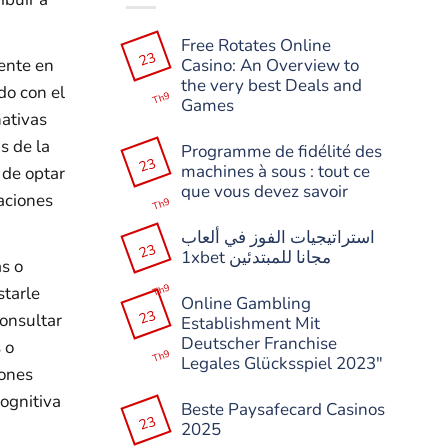
Free Rotates Online
23
ente en
Casino: An Overview to
the very best Deals and
do con el
Th9
Games
ativas
Không
có
s de la
Programme de fidélité des
bình
23
machines à sous : tout ce
 de optar
luận
ở
que vous devez savoir
laciones
Free
Th9
Rotates
Không
Online
có
استراتيجيات الفوز في ألعاب
Casino:
bình
23
An
1xbet مجانا للمبتدئين
luận
s o
Overview
ở
Không
to
Programme
Th9
starle
có
the
de
Online Gambling
bình
very
fidélité
23
onsultar
Establishment Mit
luận
best
des
ở
Deals
machines
Deutscher Franchise
 o
استراتيجيات
and
à
Th9
Legales Glücksspiel 2023″
الفوز
Games
sous
iones
في
:
Không
ألعاب
tout
ognitiva
có
1xbet
Beste Paysafecard Casinos
ce
bình
مجانا
23
que
2025
luận
للمبتدئين
vous
ở