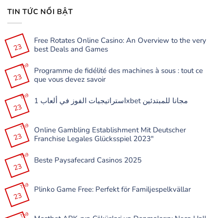
TIN TỨC NỔI BẬT
Free Rotates Online Casino: An Overview to the very
23
best Deals and Games
Không
có
Th9
Programme de fidélité des machines à sous : tout ce
bình
23
luận
que vous devez savoir
ở
Free
Không
Rotates
có
Th9
Online
استراتيجيات الفوز في ألعاب 1xbet مجانا للمبتدئين
bình
Casino:
23
luận
Không
An
ở
có
Overview
Programme
bình
to
de
Th9
luận
the
Online Gambling Establishment Mit Deutscher
fidélité
ở
very
23
des
Franchise Legales Glücksspiel 2023″
استراتيجيات
best
machines
الفوز
Deals
à
Không
في
and
sous
có
Th9
ألعاب
Games
:
Beste Paysafecard Casinos 2025
bình
1xbet
tout
23
luận
مجانا
Không
ce
ở
للمبتدئين
có
que
Online
bình
vous
Gambling
Th9
luận
devez
Plinko Game Free: Perfekt för Familjespelkvällar
Establishment
ở
savoir
23
Mit
Beste
Không
Deutscher
Paysafecard
có
Franchise
Casinos
bình
Legales
Th9
2025
luận
Glücksspiel