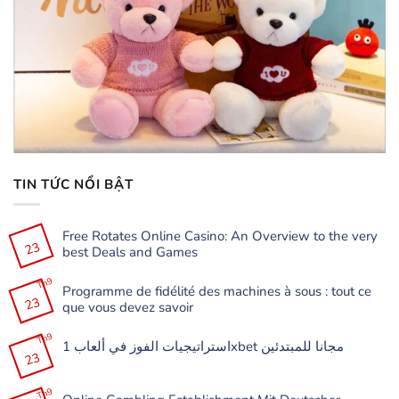
TIN TỨC NỔI BẬT
Free Rotates Online Casino: An Overview to the very
23
best Deals and Games
Không
có
Th9
Programme de fidélité des machines à sous : tout ce
bình
23
luận
que vous devez savoir
ở
Free
Không
Rotates
có
Th9
Online
استراتيجيات الفوز في ألعاب 1xbet مجانا للمبتدئين
bình
Casino:
23
luận
Không
An
ở
có
Overview
Programme
bình
to
de
Th9
luận
the
fidélité