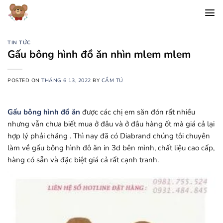
Chuyển
đến
nội
dung
TIN TỨC
Gấu bông hình đồ ăn nhìn mlem mlem
POSTED ON
THÁNG 6 13, 2022
BY
CẨM TÚ
Gấu bông hình đồ ăn
được các chị em săn đón rất nhiều
nhưng vẫn chưa biết mua ở đâu và ở đâu hàng ốt mà giá cả lại
hợp lý phải chăng . Thì nay đã có Diabrand chúng tôi chuyên
làm về gấu bông hình đô ăn in 3d bên mình, chất liệu cao cấp,
hàng có sẵn và đặc biệt giá cả rất cạnh tranh.