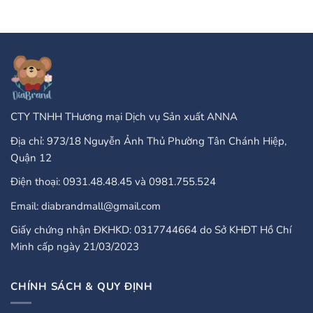
Of
ở
Online
PayPal
Casinos
Accepted
That
Gambling
Take
Enterprises:
PayPal?
A
Comprehensive
Guide
CTY TNHH THương mại Dịch vụ Sản xuất ANNA
Địa chỉ: 973/18 Nguyễn Ảnh Thủ Phường Tân Chánh Hiệp,
Quận 12
Điện thoại: 0931.48.48.45 và 0981.755.524
Email: diabrandmall@gmail.com
Giấy chứng nhận ĐKHKD: 0317744664 do Sở KHĐT Hồ Chí
Minh cấp ngày 21/03/2023
CHÍNH SÁCH & QUY ĐỊNH