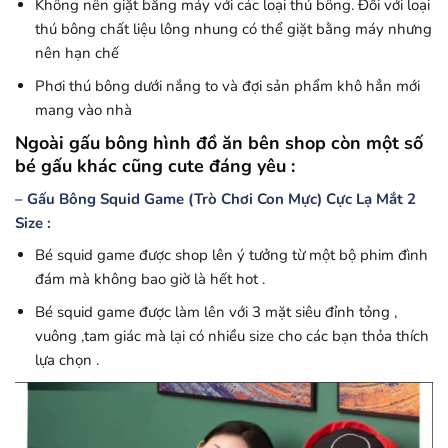
Không nên giặt bằng máy với các loại thú bông. Đối với loại
thú bông chất liệu lông nhung có thể giặt bằng máy nhưng
nên hạn chế
Phơi thú bông dưới nắng to và đợi sản phẩm khô hẳn mới
mang vào nhà
Ngoài gấu bông hình đồ ăn bên shop còn một số
bé gấu khác cũng cute đáng yêu :
– Gấu Bông Squid Game (Trò Chơi Con Mực) Cực Lạ Mắt 2
Size :
Bé squid game được shop lên ý tưởng từ một bộ phim đình
đám mà không bao giờ là hết hot .
Bé squid game được làm lên với 3 mặt siêu đỉnh tỏng ,
vuông ,tam giác mà lại có nhiều size cho các bạn thỏa thích
lựa chọn .