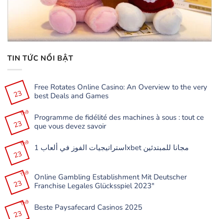
TIN TỨC NỔI BẬT
Free Rotates Online Casino: An Overview to the very
23
best Deals and Games
Không
có
Th9
Programme de fidélité des machines à sous : tout ce
bình
23
luận
que vous devez savoir
ở
Free
Không
Rotates
có
Th9
Online
استراتيجيات الفوز في ألعاب 1xbet مجانا للمبتدئين
bình
Casino:
23
luận
Không
An
ở
có
Overview
Programme
bình
to
de
Th9
luận
the
Online Gambling Establishment Mit Deutscher
fidélité
ở
very
23
des
Franchise Legales Glücksspiel 2023″
استراتيجيات
best
machines
الفوز
Deals
à
Không
في
and
sous
có
Th9
ألعاب
Games
:
Beste Paysafecard Casinos 2025
bình
1xbet
tout
23
luận
مجانا
Không
ce
ở