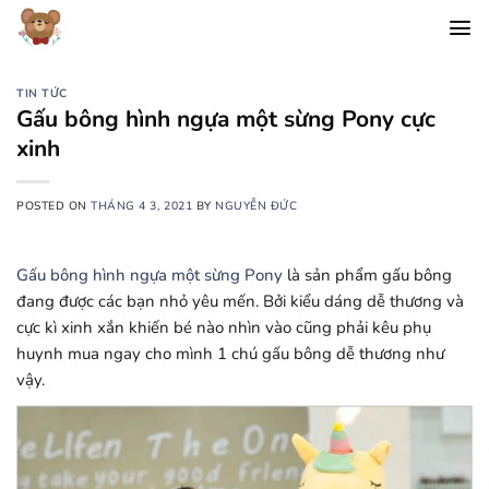
Chuyển
đến
nội
dung
TIN TỨC
Gấu bông hình ngựa một sừng Pony cực
xinh
POSTED ON
THÁNG 4 3, 2021
BY
NGUYỄN ĐỨC
Gấu bông hình ngựa một sừng Pony
là sản phẩm gấu bông
đang được các bạn nhỏ yêu mến. Bởi kiểu dáng dễ thương và
cực kì xinh xắn khiến bé nào nhìn vào cũng phải kêu phụ
huynh mua ngay cho mình 1 chú gấu bông dễ thương như
vậy.