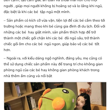
bên cạnh, tạo cảm giác an toàn và thoải mái hơn cho mọi
người , giúp mọi người không bị hoảng sợ và lo lắng khi ngủ,
đặc biệt là khi các bé tập ngủ một mình.
– Sản phẩm có kích cỡ vừa vặn, tiện lợi để các bé cầm theo tới
trường hoặc mang theo khi bé cùng gia đình đi du lịch. Đối với
những các bé hay giật mình, sản phẩm thích hợp để trở
thành một chiếc gối chặn khi các bé đã ngủ sâu, trở thành
chiếc gối ôm cho các bé ngủ ngon, giúp bảo vệ các bé tốt
hơn.
– Ngoài ra, với kiểu dáng ngộ nghĩnh, đáng yêu, mẹ cũng có
thể sử dụng chiếc sản phẩm này để trang trí cho không gian
phòng ngủ của các bé hay không gian phòng khách trong
nhà thêm ấm cúng và nổi bật