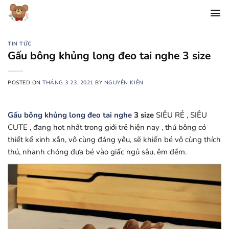
Chuyển
đến
nội
dung
TIN TỨC
Gấu bông khủng long đeo tai nghe 3 size
POSTED ON
THÁNG 3 23, 2021
BY
NGUYỄN KIÊN
Gấu bông khủng long đeo tai nghe
3 size
SIÊU RẺ , SIÊU
CUTE , đang hot nhất trong giới trẻ hiện nay , thú bông có
thiết kế xinh xắn, vô cùng đáng yêu, sẽ khiến bé vô cùng thích
thú, nhanh chóng đưa bé vào giấc ngủ sâu, êm đềm.