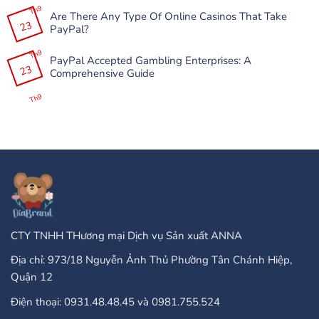
APK-
có
Th9
nın
Are There Any Type Of Online Casinos That Take
bình
Çöküşləri
23
luận
PayPal?
və
ở
Donmalarını
Slottica
Không
Necə
Casino
có
Th9
Həll
200%
PayPal Accepted Gambling Enterprises: A
bình
Etmək
До
23
luận
Comprehensive Guide
Olar?
100
ở
+
Are
Không
25
There
có
Th9
Бонус
Any
bình
Завъртания”
Type
luận
Of
ở
Online
PayPal
Casinos
Accepted
That
Gambling
Take
Enterprises:
PayPal?
A
Comprehensive
Guide
CTY TNHH THương mại Dịch vụ Sản xuất ANNA
Địa chỉ: 973/18 Nguyễn Ảnh Thủ Phường Tân Chánh Hiệp,
Quận 12
Điện thoại: 0931.48.48.45 và 0981.755.524