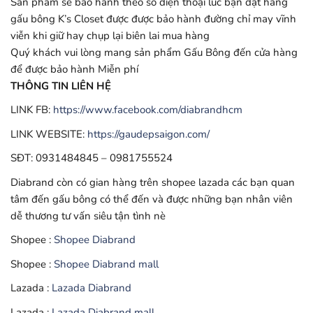
Sản phẩm sẽ bảo hành theo số điện thoại lúc bạn đặt hàng
gấu bông K’s Closet được được bảo hành đường chỉ may vĩnh
viễn khi giữ hay chụp lại biên lai mua hàng
Quý khách vui lòng mang sản phẩm Gấu Bông đến cửa hàng
để được bảo hành Miễn phí
THÔNG TIN LIÊN HỆ
LINK FB:
https://www.facebook.com/diabrandhcm
LINK WEBSITE:
https://gaudepsaigon.com/
SĐT: 0931484845 – 0981755524
Diabrand còn có gian hàng trên shopee lazada các bạn quan
tâm đến gấu bông có thể đến và được những bạn nhân viên
dễ thương tư vấn siêu tận tình nè
Shopee :
Shopee Diabrand
Shopee :
Shopee Diabrand mall
Lazada :
Lazada Diabrand
Lazada :
Lazada Diabrand mall