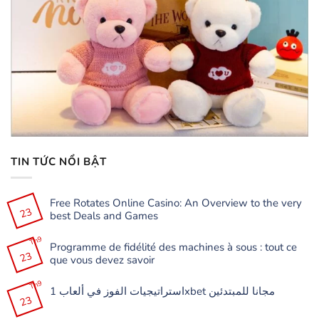
TIN TỨC NỔI BẬT
Free Rotates Online Casino: An Overview to the very
23
best Deals and Games
Không
có
Th9
Programme de fidélité des machines à sous : tout ce
bình
23
luận
que vous devez savoir
ở
Free
Không
Rotates
có
Th9
Online
استراتيجيات الفوز في ألعاب 1xbet مجانا للمبتدئين
bình
Casino:
23
luận
Không
An
ở
có
Overview
Programme