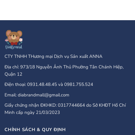
bình
Завъртания”
Type
luận
Of
ở
Online
PayPal
Casinos
Accepted
That
Gambling
Take
Enterprises:
PayPal?
A
Comprehensive
Guide
CTY TNHH THương mại Dịch vụ Sản xuất ANNA
Địa chỉ: 973/18 Nguyễn Ảnh Thủ Phường Tân Chánh Hiệp,
Quận 12
Điện thoại: 0931.48.48.45 và 0981.755.524
Email: diabrandmall@gmail.com
Giấy chứng nhận ĐKHKD: 0317744664 do Sở KHĐT Hồ Chí
Minh cấp ngày 21/03/2023
CHÍNH SÁCH & QUY ĐỊNH