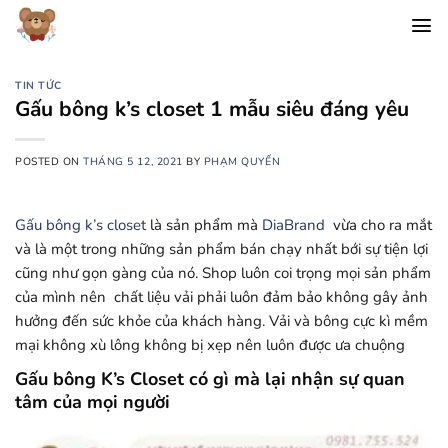
Chuyển
đến
nội
dung
TIN TỨC
Gấu bông k’s closet 1 mẫu siêu đáng yêu
POSTED ON
THÁNG 5 12, 2021
BY
PHẠM QUYẾN
Gấu bông k’s closet
là sản phẩm mà
DiaBrand
vừa cho ra mắt
và là một trong những sản phẩm bán chạy nhất bới sự tiện lợi
cũng như gọn gàng của nó. Shop luôn coi trọng mọi sản phẩm
của mình nên chất liệu vải phải luôn đảm bảo không gây ảnh
hưởng đến sức khỏe của khách hàng. Vải và bông cực kì mềm
mại không xù lông không bị xẹp nên luôn được ưa chuộng
Gấu bông K’s Closet có gì mà lại nhận sự quan
tâm của mọi người