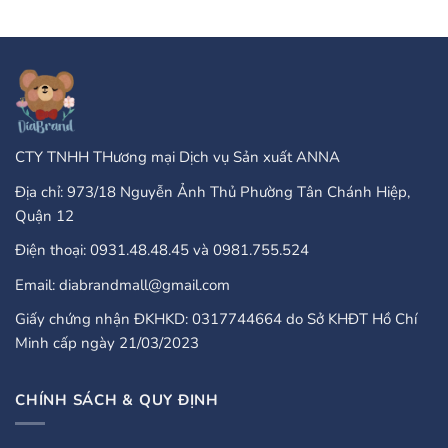
Online
PayPal
Casinos
Accepted
That
Gambling
Take
Enterprises:
PayPal?
A
Comprehensive
Guide
CTY TNHH THương mại Dịch vụ Sản xuất ANNA
Địa chỉ: 973/18 Nguyễn Ảnh Thủ Phường Tân Chánh Hiệp,
Quận 12
Điện thoại: 0931.48.48.45 và 0981.755.524
Email: diabrandmall@gmail.com
Giấy chứng nhận ĐKHKD: 0317744664 do Sở KHĐT Hồ Chí
Minh cấp ngày 21/03/2023
CHÍNH SÁCH & QUY ĐỊNH