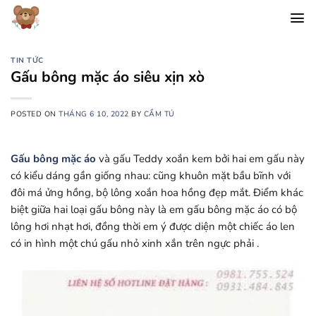
Chuyển
đến
nội
dung
TIN TỨC
Gấu bông mặc áo siêu xịn xò
POSTED ON
THÁNG 6 10, 2022
BY
CẨM TÚ
Gấu bông mặc áo
và gấu Teddy xoắn kem bởi hai em gấu này
có kiểu dáng gần giống nhau: cũng khuôn mặt bầu bĩnh với
đôi má ửng hồng, bộ lông xoắn hoa hồng đẹp mắt. Điểm khác
biệt giữa hai loại gấu bông này là em gấu bông mặc áo có bộ
lông hơi nhạt hơi, đồng thời em ý được diện một chiếc áo len
có in hình một chú gấu nhỏ xinh xắn trên ngực phải .