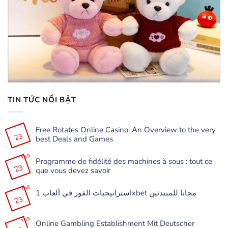
TIN TỨC NỔI BẬT
Free Rotates Online Casino: An Overview to the very
23
best Deals and Games
Không
có
Th9
Programme de fidélité des machines à sous : tout ce
bình
23
luận
que vous devez savoir
ở
Free
Không
Rotates
có
Th9
Online
استراتيجيات الفوز في ألعاب 1xbet مجانا للمبتدئين
bình
Casino:
23
luận
Không
An
ở
có
Overview
Programme
bình
to
de
Th9
luận
the
Online Gambling Establishment Mit Deutscher
fidélité
ở
very