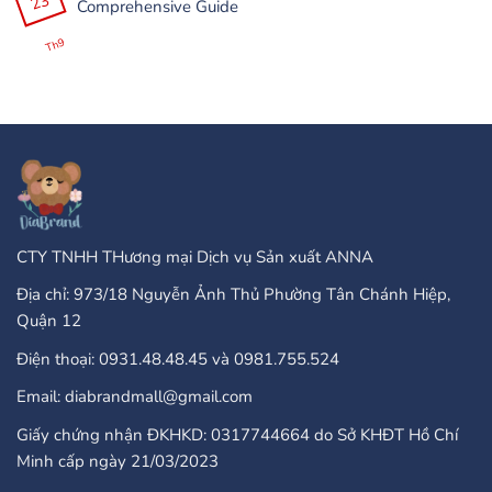
23
Comprehensive Guide
Olar?
100
ở
+
Are
Không
25
There
có
Th9
Бонус
Any
bình
Завъртания”
Type
luận
Of
ở
Online
PayPal
Casinos
Accepted
That
Gambling
Take
Enterprises:
PayPal?
A
Comprehensive
Guide
CTY TNHH THương mại Dịch vụ Sản xuất ANNA
Địa chỉ: 973/18 Nguyễn Ảnh Thủ Phường Tân Chánh Hiệp,
Quận 12
Điện thoại: 0931.48.48.45 và 0981.755.524
Email: diabrandmall@gmail.com
Giấy chứng nhận ĐKHKD: 0317744664 do Sở KHĐT Hồ Chí
Minh cấp ngày 21/03/2023