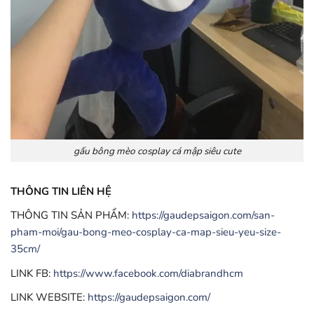
gấu bông mèo cosplay cá mập siêu cute
THÔNG TIN LIÊN HỆ
THÔNG TIN SẢN PHẨM:
https://gaudepsaigon.com/san-
pham-moi/gau-bong-meo-cosplay-ca-map-sieu-yeu-size-
35cm/
LINK FB:
https://www.facebook.com/diabrandhcm
LINK WEBSITE:
https://gaudepsaigon.com/