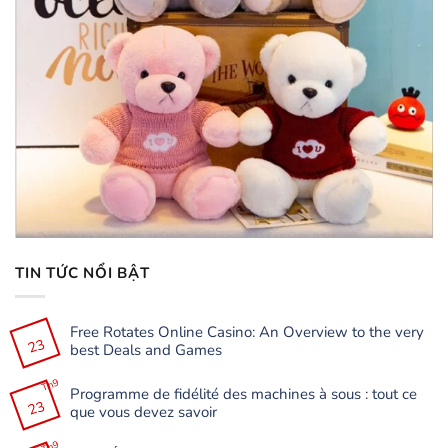
TIN TỨC NỔI BẬT
Free Rotates Online Casino: An Overview to the very
23
best Deals and Games
Không
có
Th9
Programme de fidélité des machines à sous : tout ce
bình
23
luận
que vous devez savoir
ở
Free
Không
Rotates
có
Th9