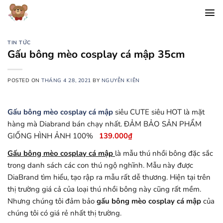
Chuyển
đến
nội
dung
TIN TỨC
Gấu bông mèo cosplay cá mập 35cm
POSTED ON
THÁNG 4 28, 2021
BY
NGUYỄN KIÊN
Gấu bông mèo cosplay cá mập
siêu CUTE siêu HOT là mặt
hàng mà Diabrand bán chạy nhất. ĐẢM BẢO SẢN PHẨM
GIỐNG HÌNH ẢNH 100%
139.000
₫
Gấu bông mèo cosplay cá mập
là mẫu thú nhồi bông đặc sắc
trong danh sách các con thú ngộ nghĩnh. Mẫu này được
DiaBrand tìm hiểu, tạo rập ra mẫu rất dễ thương. Hiện tại trên
thị trường giá cả của loại thú nhồi bông này cũng rất mềm.
Nhưng chúng tôi đảm bảo
gấu bông mèo cosplay cá mập
của
chúng tôi có giá rẻ nhất thị trường.