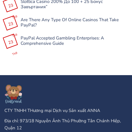
Slottica Casino 200% До 100 + 25 Бонус
bình
för
23
luận
Завъртания”
Familjespelkvällar
ở
Mostbet
Không
APK-
có
Th9
nın
Are There Any Type Of Online Casinos That Take
bình
Çöküşləri
23
luận
PayPal?
və
ở
Donmalarını
Slottica
Không
Necə
Casino
có
Th9
Həll
200%
PayPal Accepted Gambling Enterprises: A
bình
Etmək
До
23
luận
Comprehensive Guide
Olar?
100
ở
+
Are
Không
25
There
có
Th9
Бонус
Any
bình
Завъртания”
Type
luận
Of
ở
Online
PayPal
Casinos
Accepted
That
Gambling
Take
Enterprises:
PayPal?
A
Comprehensive
Guide
CTY TNHH THương mại Dịch vụ Sản xuất ANNA
Địa chỉ: 973/18 Nguyễn Ảnh Thủ Phường Tân Chánh Hiệp,
Quận 12