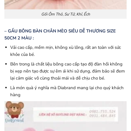
Gối Ôm Thỏ, Sư Tử, Khỉ, Ếch
– GẤU BÔNG BÀN CHÂN MÈO SIÊU DỄ THƯƠNG SIZE
50CM 2 MÀU :
Vải cao cấp, mềm mịn, không xù lông, rất an toàn với sức
khỏe của bé.
Bên trong là chất liệu bông cao cấp tạo độ đàn hồi không
bị xẹp nên tạo được sự êm ái khi sử dụng, đảm bảo sẽ đem
lại cảm giác vô cùng thoải mái và dễ chịu cho bé.
Là món quà ý nghĩa mà Diabrand mang lại cho quý khách
hàng