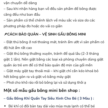
vận chuyển dễ dàng
– Sau khi nhận hàng bạn vỗ đều sản phẩm để bông được
căng đều như ban đầu
– Sản phẩm có thể chênh lệch về màu sắc và size do các
phương pháp đo hoặc do vải co giãn
📌CÁCH BẢO QUẢN – VỆ SINH GẤU BÔNG MINI
– Đặt thú bông ở nơi thoáng mát, tránh ẩm ướt vì sản phẩm có
độ hút ẩm rất cao
– Giặt thú bông thường xuyên, tránh để quá lâu (2-3 tháng
giặt 1 lần). Nên giặt bằng các loại xà phòng chuyên dùng giặt
quần áo trẻ em để có thể bảo quản độ mịn của gối mền
– Giặt máy giặt tay thoải mái – khi giặt chỉ cần kéo khoá bỏ
hết bông gòn ra và giặt vỏ bằng máy giặt
– Phơi cho khô ráo rồi bỏ bông lại và sử dụng thôi ạ
Một số mẫu gấu bông mini bên shop :
– Gấu Bông Khỉ Quấn Tay Siêu Xinh Cho Bé ( 3 Màu ) :
Bé khỉ có đôi bàn tay dài vào mùa mưa lạnh có thể bé