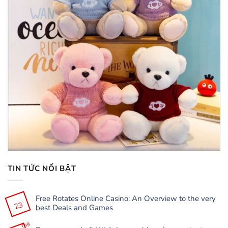
TIN TỨC NỔI BẬT
Free Rotates Online Casino: An Overview to the very
23
best Deals and Games
Không
có
Th9