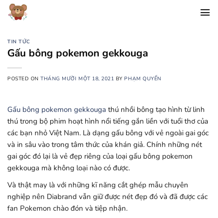
Chuyển
đến
nội
dung
TIN TỨC
Gấu bông pokemon gekkouga
POSTED ON
THÁNG MƯỜI MỘT 18, 2021
BY
PHẠM QUYẾN
Gấu bông pokemon gekkouga
thú nhồi bông tạo hình từ linh
thú trong bộ phim hoạt hình nổi tiếng gắn liền với tuổi thơ của
các bạn nhỏ Việt Nam. Là dạng gấu bông với vẻ ngoài gai góc
và in sâu vào trong tâm thức của khán giả. Chính những nét
gai góc đó lại là vẻ đẹp riêng của loại gấu bông pokemon
gekkouga mà không loại nào có được.
Và thật may là với những kĩ năng cắt ghép mẫu chuyên
nghiệp nên Diabrand vẫn giữ được nét đẹp đó và đã được các
fan Pokemon chào đón và tiệp nhận.