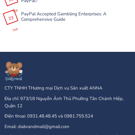
PayPal?
və
ở
Donmalarını
Slottica
Không
Necə
Casino
có
Th9
Həll
200%
PayPal Accepted Gambling Enterprises: A
bình
Etmək
До
23
luận
Comprehensive Guide
Olar?
100
ở
+
Are
Không
25
There
có
Th9
Бонус
Any
bình
Завъртания”
Type
luận
Of
ở
Online
PayPal
Casinos
Accepted
That
Gambling
Take
Enterprises:
PayPal?
A
Comprehensive
Guide
CTY TNHH THương mại Dịch vụ Sản xuất ANNA
Địa chỉ: 973/18 Nguyễn Ảnh Thủ Phường Tân Chánh Hiệp,
Quận 12
Điện thoại: 0931.48.48.45 và 0981.755.524
Email: diabrandmall@gmail.com