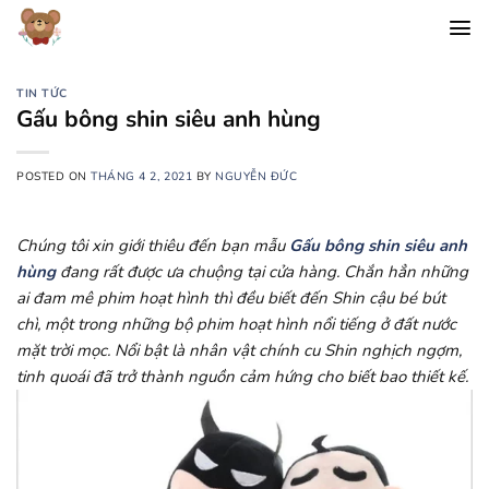
Chuyển
đến
nội
dung
TIN TỨC
Gấu bông shin siêu anh hùng
POSTED ON
THÁNG 4 2, 2021
BY
NGUYỄN ĐỨC
Chúng tôi xin giới thiêu đến bạn mẫu
Gấu bông shin siêu anh
hùng
đang rất được ưa chuộng tại cửa hàng. Chắn hẳn những
ai đam mê phim hoạt hình thì đều biết đến Shin cậu bé bút
chì, một trong những bộ phim hoạt hình nổi tiếng ở đất nước
mặt trời mọc. Nổi bật là nhân vật chính cu Shin nghịch ngợm,
tinh quoái đã trở thành nguồn cảm hứng cho biết bao thiết kế.