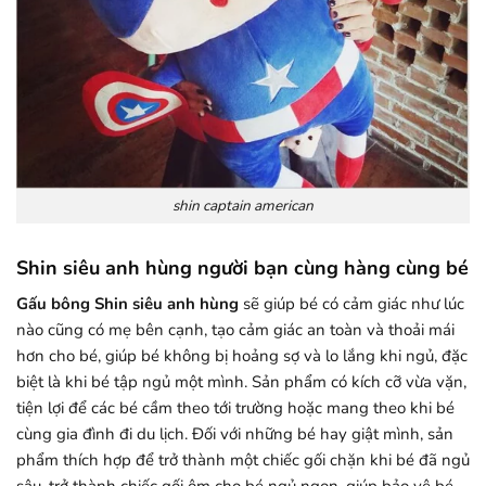
shin captain american
Shin siêu anh hùng người bạn cùng hàng cùng bé
Gấu bông Shin siêu anh hùng
sẽ giúp bé có cảm giác như lúc
nào cũng có mẹ bên cạnh, tạo cảm giác an toàn và thoải mái
hơn cho bé, giúp bé không bị hoảng sợ và lo lắng khi ngủ, đặc
biệt là khi bé tập ngủ một mình. Sản phẩm có kích cỡ vừa vặn,
tiện lợi để các bé cầm theo tới trường hoặc mang theo khi bé
cùng gia đình đi du lịch. Đối với những bé hay giật mình, sản
phẩm thích hợp để trở thành một chiếc gối chặn khi bé đã ngủ
sâu, trở thành chiếc gối ôm cho bé ngủ ngon, giúp bảo vệ bé