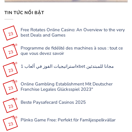
TIN TỨC NỔI BẬT
Free Rotates Online Casino: An Overview to the very
23
best Deals and Games
Không
có
Th9
Programme de fidélité des machines à sous : tout ce
bình
23
luận
que vous devez savoir
ở
Free
Không
Rotates
có
Th9
Online
استراتيجيات الفوز في ألعاب 1xbet مجانا للمبتدئين
bình
Casino:
23
luận
Không
An
ở
có
Overview
Programme
bình
to
de
Th9
luận
the
Online Gambling Establishment Mit Deutscher
fidélité
ở
very
23
des
Franchise Legales Glücksspiel 2023″
استراتيجيات
best
machines
الفوز
Deals
à
Không
في
and
sous
có
Th9
ألعاب
Games
:
Beste Paysafecard Casinos 2025
bình
1xbet
tout
23
luận
مجانا
Không
ce
ở
للمبتدئين
có
que
Online
bình
vous
Gambling
Th9
luận
devez
Plinko Game Free: Perfekt för Familjespelkvällar
Establishment
ở
savoir
23
Mit
Beste
Không
Deutscher
Paysafecard
có
Franchise