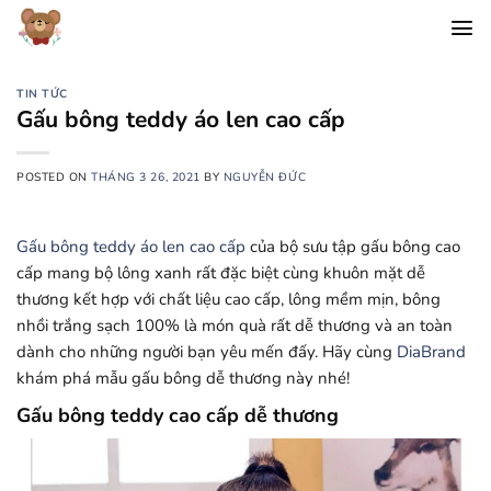
Chuyển
đến
nội
dung
TIN TỨC
Gấu bông teddy áo len cao cấp
POSTED ON
THÁNG 3 26, 2021
BY
NGUYỄN ĐỨC
Gấu bông teddy áo len cao cấp
của bộ sưu tập gấu bông cao
cấp mang bộ lông xanh rất đặc biệt cùng khuôn mặt dễ
thương kết hợp với chất liệu cao cấp, lông mềm mịn, bông
nhồi trắng sạch 100% là món quà rất dễ thương và an toàn
dành cho những người bạn yêu mến đấy. Hãy cùng
DiaBrand
khám phá mẫu gấu bông dễ thương này nhé!
Gấu bông teddy cao cấp dễ thương