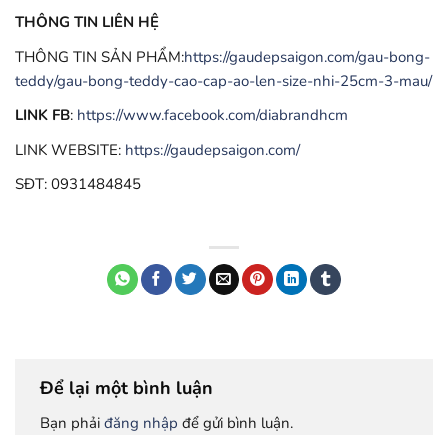
THÔNG TIN LIÊN HỆ
THÔNG TIN SẢN PHẨM:
https://gaudepsaigon.com/gau-bong-
teddy/gau-bong-teddy-cao-cap-ao-len-size-nhi-25cm-3-mau/
LINK FB
:
https://www.facebook.com/diabrandhcm
LINK WEBSITE:
https://gaudepsaigon.com/
SĐT: 0931484845
Để lại một bình luận
Bạn phải
đăng nhập
để gửi bình luận.