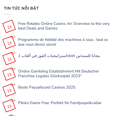
TIN TỨC NỔI BẬT
Free Rotates Online Casino: An Overview to the very
23
best Deals and Games
Không
có
Th9
Programme de fidélité des machines à sous : tout ce
bình
23
luận
que vous devez savoir
ở
Free
Không
Rotates
có
Th9
Online
استراتيجيات الفوز في ألعاب 1xbet مجانا للمبتدئين
bình
Casino:
23
luận
Không
An
ở
có
Overview
Programme
bình
to
de
Th9
luận
the
Online Gambling Establishment Mit Deutscher
fidélité
ở
very
23
des
Franchise Legales Glücksspiel 2023″
استراتيجيات
best
machines
الفوز
Deals
à
Không
في
and
sous
có
Th9
ألعاب
Games
:
Beste Paysafecard Casinos 2025
bình
1xbet
tout
23
luận
مجانا
Không
ce
ở
للمبتدئين
có
que
Online
bình
vous
Gambling
Th9
luận
devez
Plinko Game Free: Perfekt för Familjespelkvällar
Establishment
ở
savoir
23
Mit
Beste
Không
Deutscher
Paysafecard
có
Franchise
Casinos
bình
Legales