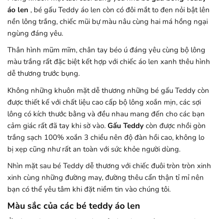
áo len
, bé gấu Teddy áo len còn có đôi mắt to đen nỏi bật lên
nền lông trắng, chiếc mũi bự màu nâu cùng hai má hồng ngại
ngùng đáng yêu.
Thân hình mũm mĩm, chân tay béo ú đáng yêu cùng bộ lông
màu trắng rất đặc biệt kết hợp với chiếc áo len xanh thêu hình
dễ thương trước bụng.
Không những khuôn mặt dễ thương những bé gấu Teddy còn
được thiết kế với chất liệu cao cấp bộ lông xoắn mịn, các sợi
lông có kích thước bằng và đều nhau mang đến cho các bạn
cảm giác rất đã tay khi sờ vào.
Gấu Teddy
còn được nhồi gòn
trắng sạch 100% xoắn 3 chiều nên độ đàn hồi cao, không lo
bị xẹp cũng như rất an toàn với sức khỏe người dùng.
Nhìn mặt sau bé Teddy dễ thương với chiếc đuôi tròn tròn xinh
xinh cùng những đường may, đường thêu cẩn thận tỉ mỉ nên
bạn có thể yêu tâm khi đặt niềm tin vào chúng tôi.
Màu sắc của các bé teddy áo len