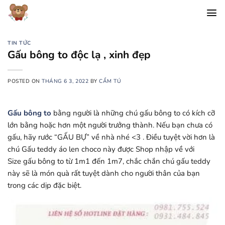
Chuyển
đến
nội
dung
TIN TỨC
Gấu bông to độc lạ , xinh đẹp
POSTED ON
THÁNG 6 3, 2022
BY
CẨM TÚ
Gấu bông to
bằng người là những chú gấu bông to có kích cỡ
lớn bằng hoặc hơn một người trưởng thành. Nếu bạn chưa có
gấu, hãy rước “GẤU BỰ” về nhà nhé <3 . Điều tuyệt vời hơn là
chú Gấu teddy áo len choco này được Shop nhập về với
Size gấu bông to từ 1m1 đến 1m7, chắc chắn chú gấu teddy
này sẽ là món quà rất tuyệt dành cho người thân của bạn
trong các dịp đặc biệt.