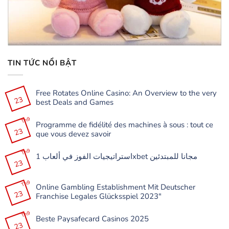
TIN TỨC NỔI BẬT
Free Rotates Online Casino: An Overview to the very
23
best Deals and Games
Không
có
Th9
Programme de fidélité des machines à sous : tout ce
bình
23
luận
que vous devez savoir
ở
Free
Không
Rotates
có
Th9
Online
استراتيجيات الفوز في ألعاب 1xbet مجانا للمبتدئين
bình
Casino:
23
luận
Không
An
ở
có
Overview
Programme
bình
to
de
Th9
luận
the
Online Gambling Establishment Mit Deutscher
fidélité
ở
very
23
des
Franchise Legales Glücksspiel 2023″
استراتيجيات
best
machines
الفوز
Deals
à
Không
في
and
sous
có
Th9
ألعاب
Games
:
Beste Paysafecard Casinos 2025
bình
1xbet
tout
23
luận
مجانا
Không