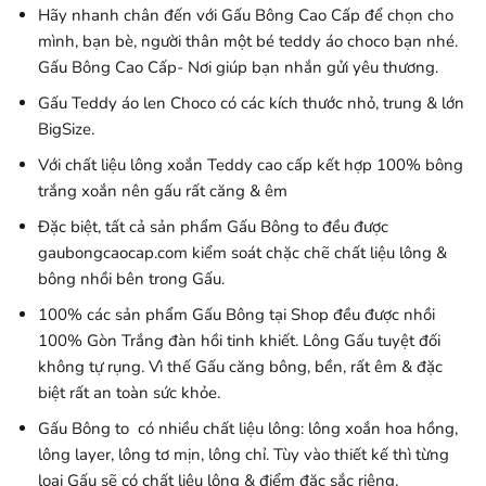
Hãy nhanh chân đến với Gấu Bông Cao Cấp để chọn cho
mình, bạn bè, người thân một bé teddy áo choco bạn nhé.
Gấu Bông Cao Cấp- Nơi giúp bạn nhắn gửi yêu thương.
Gấu Teddy áo len Choco có các kích thước nhỏ, trung & lớn
BigSize.
Với chất liệu lông xoắn Teddy cao cấp kết hợp 100% bông
trắng xoắn nên gấu rất căng & êm
Đặc biệt, tất cả sản phẩm Gấu Bông to đều được
gaubongcaocap.com kiểm soát chặc chẽ chất liệu lông &
bông nhồi bên trong Gấu.
100% các sản phẩm Gấu Bông tại Shop đều được nhồi
100% Gòn Trắng đàn hồi tinh khiết. Lông Gấu tuyệt đối
không tự rụng. Vì thế Gấu căng bông, bền, rất êm & đặc
biệt rất an toàn sức khỏe.
Gấu Bông to có nhiều chất liệu lông: lông xoắn hoa hồng,
lông layer, lông tơ mịn, lông chỉ. Tùy vào thiết kế thì từng
loại Gấu sẽ có chất liệu lông & điểm đặc sắc riêng.