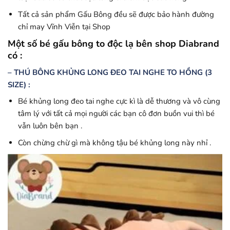
Tất cả sản phẩm Gấu Bông đều sẽ được bảo hành đường
chỉ may Vĩnh Viễn tại Shop
Một số bé gấu bông to độc lạ bên shop Diabrand
có :
– THÚ BÔNG KHỦNG LONG ĐEO TAI NGHE TO HỒNG (3
SIZE) :
Bé khủng long đeo tai nghe cực kì là dễ thương và vô cùng
tâm lý với tất cả mọi người các bạn cô đơn buồn vui thì bé
vẫn luôn bên bạn .
Còn chừng chừ gì mà không tậu bé khủng long này nhỉ .