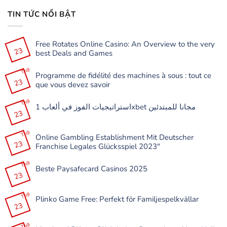
TIN TỨC NỔI BẬT
Free Rotates Online Casino: An Overview to the very
23
best Deals and Games
Không
có
Th9
Programme de fidélité des machines à sous : tout ce
bình
23
luận
que vous devez savoir
ở
Free
Không
Rotates
có
Th9
Online
استراتيجيات الفوز في ألعاب 1xbet مجانا للمبتدئين
bình
Casino:
23
luận
Không
An
ở
có
Overview
Programme
bình
to
de
Th9
luận
the
Online Gambling Establishment Mit Deutscher
fidélité
ở
very
23
des
Franchise Legales Glücksspiel 2023″
استراتيجيات
best
machines
الفوز
Deals
à
Không
في
and
sous
có
Th9
ألعاب
Games
:
Beste Paysafecard Casinos 2025
bình
1xbet
tout
23
luận
مجانا
Không
ce
ở
للمبتدئين
có
que
Online
bình
vous
Gambling
Th9
luận
devez
Plinko Game Free: Perfekt för Familjespelkvällar
Establishment
ở
savoir
23
Mit
Beste
Không
Deutscher
Paysafecard
có
Franchise
Casinos
bình
Legales
Th9
2025