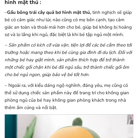
hình mặt thú :
–
Gấu bông trái cây quả bơ hình mặt thú,
tinh nghịch
sẽ giúp
bé có cảm giác như lúc nào cũng có mẹ bên cạnh, tạo cảm
giác an toàn và thoải mái hơn cho bé, giúp bé không bị hoảng
sợ và lo lắng khi ngủ, đặc biệt là khi bé tập ngủ một mình.
– Sản phẩm có kích cỡ vừa vặn, tiện lợi để các bé cầm theo tới
trường hoặc mang theo khi bé cùng gia đình đi du lịch. Đối với
những bé hay giật mình, sản phẩm thích hợp để trở thành
một chiếc gối chặn khi bé đã ngủ sâu, trở thành chiếc gối ôm
cho bé ngủ ngon, giúp bảo vệ bé tốt hơn.
– Ngoài ra, với kiểu dáng ngộ nghĩnh, đáng yêu, mẹ cũng có
thể sử dụng chiếc sản phẩm này để trang trí cho không gian
phòng ngủ của bé hay không gian phòng khách trong nhà
thêm ấm cúng và nổi bật.