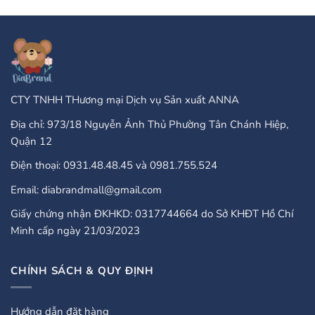
Casinos
Accepted
That
Gambling
Take
Enterprises:
PayPal?
A
Comprehensive
Guide
CTY TNHH THương mại Dịch vụ Sản xuất ANNA
Địa chỉ: 973/18 Nguyễn Ảnh Thủ Phường Tân Chánh Hiệp,
Quận 12
Điện thoại: 0931.48.48.45 và 0981.755.524
Email: diabrandmall@gmail.com
Giấy chứng nhận ĐKHKD: 0317744664 do Sở KHĐT Hồ Chí
Minh cấp ngày 21/03/2023
CHÍNH SÁCH & QUY ĐỊNH
Hướng dẫn đặt hàng