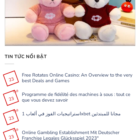
TIN TỨC NỔI BẬT
Free Rotates Online Casino: An Overview to the very
23
best Deals and Games
Không
có
Th9
Programme de fidélité des machines à sous : tout ce
bình
23
luận
que vous devez savoir
ở
Free
Không
Rotates
có
Th9
Online
استراتيجيات الفوز في ألعاب 1xbet مجانا للمبتدئين
bình
Casino:
23
luận
Không
An
ở
có
Overview
Programme
bình
to
de
Th9
luận
the
Online Gambling Establishment Mit Deutscher
fidélité
ở
very
23
des
Franchise Legales Glücksspiel 2023″
استراتيجيات
best
machines