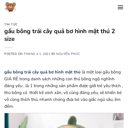
Chuyển
đến
nội
dung
TIN TỨC
gấu bông trái cây quả bơ hình mặt thú 2
size
POSTED ON
THÁNG 4 1, 2021
BY
NGUYỄN PHÚC
gấu bông trái cây quả bơ hình mặt thú
là một loại gấu bông
GIÁ RẺ trong danh sách những con thú bông ngộ nghĩnh
đáng yêu , là 1 trong những sản phẩm được giới trẻ yêu thích ,
thú bông có thiết kế xinh xắn, vô cùng đáng yêu, sẽ khiến bé
vô cùng thích thú, nhanh chóng đưa bé vào giấc ngủ sâu, êm
đềm.