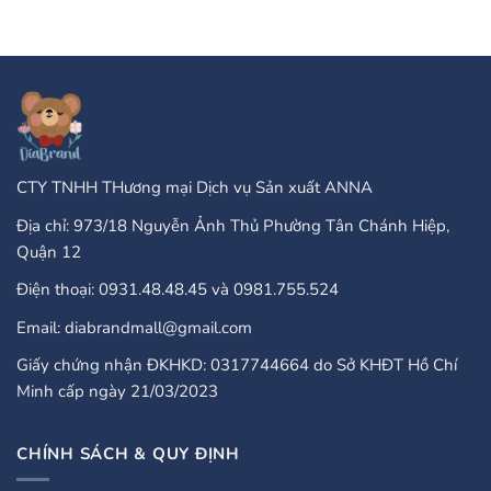
Of
ở
Online
PayPal
Casinos
Accepted
That
Gambling
Take
Enterprises:
PayPal?
A
Comprehensive
Guide
CTY TNHH THương mại Dịch vụ Sản xuất ANNA
Địa chỉ: 973/18 Nguyễn Ảnh Thủ Phường Tân Chánh Hiệp,
Quận 12
Điện thoại: 0931.48.48.45 và 0981.755.524
Email: diabrandmall@gmail.com
Giấy chứng nhận ĐKHKD: 0317744664 do Sở KHĐT Hồ Chí
Minh cấp ngày 21/03/2023
CHÍNH SÁCH & QUY ĐỊNH