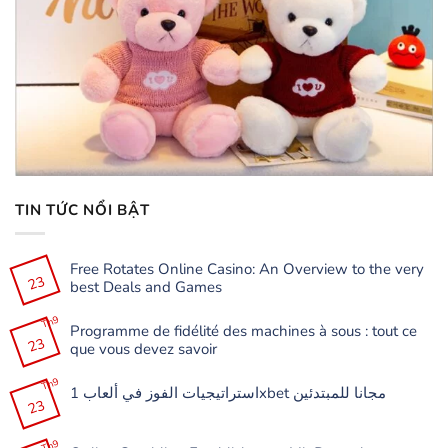
TIN TỨC NỔI BẬT
Free Rotates Online Casino: An Overview to the very
23
best Deals and Games
Không
có
Th9
Programme de fidélité des machines à sous : tout ce
bình
23
luận
que vous devez savoir
ở
Free
Không
Rotates
có
Th9
Online
استراتيجيات الفوز في ألعاب 1xbet مجانا للمبتدئين
bình
Casino:
23
luận
Không
An
ở
có
Overview
Programme
bình
to
de
Th9