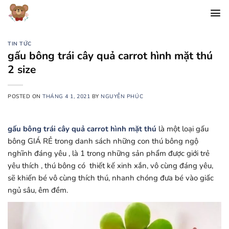
Chuyển
đến
nội
dung
TIN TỨC
gấu bông trái cây quả carrot hình mặt thú
2 size
POSTED ON
THÁNG 4 1, 2021
BY
NGUYỄN PHÚC
gấu bông trái cây quả carrot hình mặt thú
là một loại gấu
bông GIÁ RẺ trong danh sách những con thú bông ngộ
nghĩnh đáng yêu , là 1 trong những sản phẩm được giới trẻ
yêu thích , thú bông có thiết kế xinh xắn, vô cùng đáng yêu,
sẽ khiến bé vô cùng thích thú, nhanh chóng đưa bé vào giấc
ngủ sâu, êm đềm.