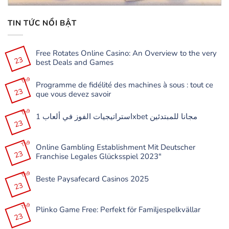
TIN TỨC NỔI BẬT
Free Rotates Online Casino: An Overview to the very
23
best Deals and Games
Không
có
Th9
Programme de fidélité des machines à sous : tout ce
bình
23
luận
que vous devez savoir
ở
Free
Không
Rotates
có
Th9
Online
استراتيجيات الفوز في ألعاب 1xbet مجانا للمبتدئين
bình
Casino:
23
luận
Không
An
ở
có
Overview
Programme
bình
to
de
Th9
luận
the
Online Gambling Establishment Mit Deutscher
fidélité
ở
very
23
des
Franchise Legales Glücksspiel 2023″
استراتيجيات
best
machines
الفوز
Deals
à
Không
في
and
sous
có
Th9
ألعاب
Games
:
Beste Paysafecard Casinos 2025
bình
1xbet
tout
23
luận
مجانا
Không
ce
ở
للمبتدئين
có
que
Online
bình
vous
Gambling
Th9
luận
devez
Plinko Game Free: Perfekt för Familjespelkvällar
Establishment
ở
savoir
23
Mit
Beste
Không
Deutscher
Paysafecard
có
Franchise