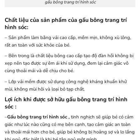
gấu bông trang trí hình sóc
Chất liệu của sản phẩm của gấu bông trang trí
hình sóc:
– Sản phẩm làm bằng vải cao cấp, mềm mịn, không xù lông,
rất an toàn với sức khỏe của bé.
– Bên trong là chất liệu bông cao cấp tạo độ đàn hồi không bị
xẹp nên tạo được sự êm ái khi sử dụng, đem lại cảm giác vô
cùng thoải mái và dễ chịu cho bé.
– Lớp vải mềm được sử dụng công nghệ kháng khuẩn khử
mùi, không mùi hôi và loại bỏ tạp chất.
Lợi ích khi được sở hữu gấu bông trang trí hình
sóc :
–
Gấu bông trang trí hình sóc
,
tinh nghịch
sẽ giúp bé có cảm
giác như lúc nào cũng có mẹ bên cạnh, tạo cảm giác an toàn
và thoải mái hơn cho bé, giúp bé không bị hoảng sợ và lo lắng
khi ngủ, đặc biệt là khi bé tập ngủ một mình.