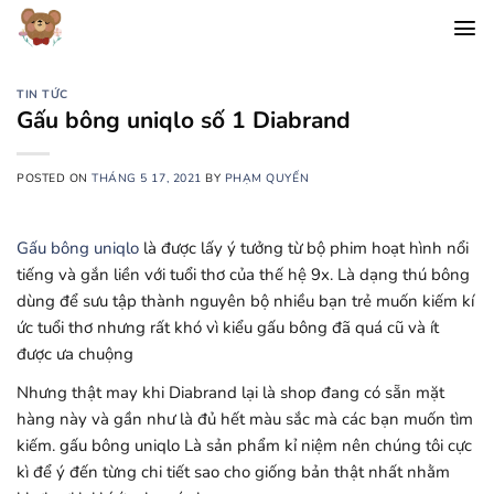
Chuyển
đến
nội
dung
TIN TỨC
Gấu bông uniqlo số 1 Diabrand
POSTED ON
THÁNG 5 17, 2021
BY
PHẠM QUYẾN
Gấu bông uniqlo
là được lấy ý tưởng từ bộ phim hoạt hình nổi
tiếng và gắn liền với tuổi thơ của thế hệ 9x. Là dạng thú bông
dùng để sưu tập thành nguyên bộ nhiều bạn trẻ muốn kiếm kí
ức tuổi thơ nhưng rất khó vì kiểu gấu bông đã quá cũ và ít
được ưa chuộng
Nhưng thật may khi Diabrand lại là shop đang có sẵn mặt
hàng này và gần như là đủ hết màu sắc mà các bạn muốn tìm
kiếm. gấu bông uniqlo Là sản phẩm kỉ niệm nên chúng tôi cực
kì để ý đến từng chi tiết sao cho giống bản thật nhất nhằm