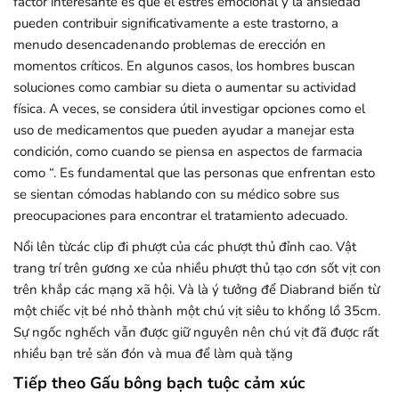
factor interesante es que el estrés emocional y la ansiedad
pueden contribuir significativamente a este trastorno, a
menudo desencadenando problemas de erección en
momentos críticos. En algunos casos, los hombres buscan
soluciones como cambiar su dieta o aumentar su actividad
física. A veces, se considera útil investigar opciones como el
uso de medicamentos que pueden ayudar a manejar esta
condición, como cuando se piensa en aspectos de farmacia
como “. Es fundamental que las personas que enfrentan esto
se sientan cómodas hablando con su médico sobre sus
preocupaciones para encontrar el tratamiento adecuado.
Nổi lên từcác clip đi phượt của các phượt thủ đỉnh cao. Vật
trang trí trên gương xe của nhiều phượt thủ tạo cơn sốt vịt con
trên khắp các mạng xã hội. Và là ý tưởng để Diabrand biến từ
một chiếc vịt bé nhỏ thành một chú vịt siêu to khổng lồ 35cm.
Sự ngốc nghếch vẫn được giữ nguyên nên chú vịt đã được rất
nhiều bạn trẻ săn đón và mua để làm quà tặng
Tiếp theo Gấu bông bạch tuộc cảm xúc