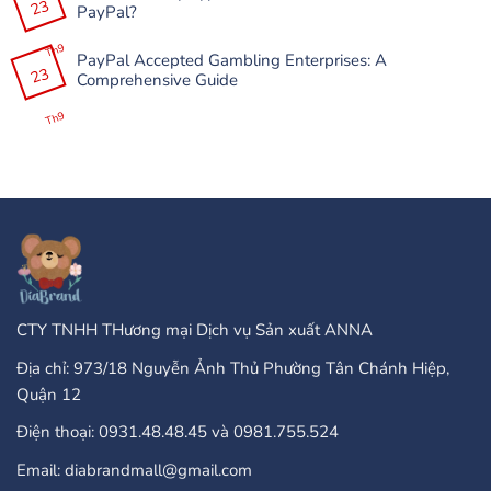
Çöküşləri
23
luận
PayPal?
və
ở
Donmalarını
Slottica
Không
Necə
Casino
có
Th9
Həll
200%
PayPal Accepted Gambling Enterprises: A
bình
Etmək
До
23
luận
Comprehensive Guide
Olar?
100
ở
+
Are
Không
25
There
có
Th9
Бонус
Any
bình
Завъртания”
Type
luận
Of
ở
Online
PayPal
Casinos
Accepted
That
Gambling
Take
Enterprises:
PayPal?
A
Comprehensive
Guide
CTY TNHH THương mại Dịch vụ Sản xuất ANNA
Địa chỉ: 973/18 Nguyễn Ảnh Thủ Phường Tân Chánh Hiệp,
Quận 12
Điện thoại: 0931.48.48.45 và 0981.755.524
Email: diabrandmall@gmail.com