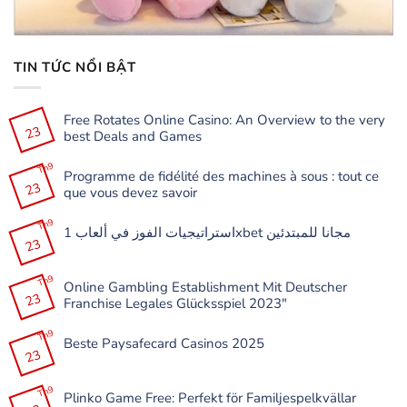
TIN TỨC NỔI BẬT
Free Rotates Online Casino: An Overview to the very
23
best Deals and Games
Không
có
Th9
Programme de fidélité des machines à sous : tout ce
bình
23
luận
que vous devez savoir
ở
Free
Không
Rotates
có
Th9
Online
استراتيجيات الفوز في ألعاب 1xbet مجانا للمبتدئين
bình
Casino:
23
luận
Không
An
ở
có
Overview
Programme
bình
to
de
Th9
luận
the
Online Gambling Establishment Mit Deutscher
fidélité
ở
very
23
des
Franchise Legales Glücksspiel 2023″
استراتيجيات
best
machines
الفوز
Deals
à
Không
في
and
sous
có
Th9
ألعاب
Games
:
Beste Paysafecard Casinos 2025
bình
1xbet
tout
23
luận
مجانا
Không
ce
ở
للمبتدئين
có
que
Online
bình
vous
Gambling
Th9
luận
devez
Plinko Game Free: Perfekt för Familjespelkvällar
Establishment
ở
savoir