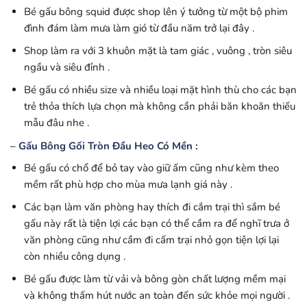
Bé gấu bông squid được shop lên ý tưởng từ một bộ phim
đình đám làm mưa làm gió từ đầu năm trở lại đây .
Shop làm ra với 3 khuôn mặt là tam giác , vuông , tròn siêu
ngầu và siêu đỉnh .
Bé gấu có nhiều size và nhiều loại mặt hình thù cho các bạn
trẻ thỏa thích lựa chọn mà không cần phải băn khoăn thiếu
mẫu đâu nhe .
– Gấu Bông Gối Tròn Đầu Heo Có Mền :
Bé gấu có chổ để bỏ tay vào giữ ấm cũng như kèm theo
mềm rất phù hợp cho mùa mưa lạnh giá này .
Các bạn làm văn phòng hay thích đi cắm trại thì sắm bé
gấu này rất là tiện lợi các bạn có thể cầm ra để nghĩ trưa ở
văn phòng cũng như cầm đi cấm trại nhỏ gọn tiện lợi lại
còn nhiều công dụng .
Bé gấu được làm từ vải và bông gòn chất lượng mềm mại
và không thấm hút nước an toàn đến sức khỏe mọi người .