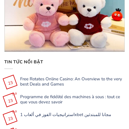
TIN TỨC NỔI BẬT
Free Rotates Online Casino: An Overview to the very
23
best Deals and Games
Không
có
Th9
Programme de fidélité des machines à sous : tout ce
bình
23
luận
que vous devez savoir
ở
Free
Không
Rotates
có
Th9
Online
استراتيجيات الفوز في ألعاب 1xbet مجانا للمبتدئين
bình
Casino:
23
luận
Không
An
ở
có
Overview
Programme
bình
to
de