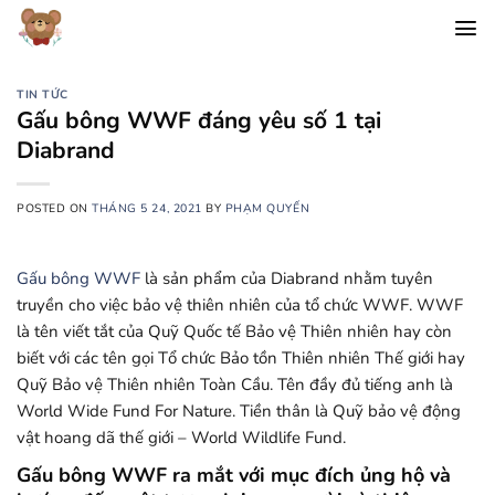
Chuyển
đến
nội
dung
TIN TỨC
Gấu bông WWF đáng yêu số 1 tại
Diabrand
POSTED ON
THÁNG 5 24, 2021
BY
PHẠM QUYẾN
Gấu bông WWF
là sản phẩm của Diabrand nhằm tuyên
truyền cho việc bảo vệ thiên nhiên của tổ chức WWF. WWF
là tên viết tắt của Quỹ Quốc tế Bảo vệ Thiên nhiên hay còn
biết với các tên gọi Tổ chức Bảo tồn Thiên nhiên Thế giới hay
Quỹ Bảo vệ Thiên nhiên Toàn Cầu. Tên đầy đủ tiếng anh là
World Wide Fund For Nature. Tiền thân là Quỹ bảo vệ động
vật hoang dã thế giới – World Wildlife Fund.
Gấu bông WWF ra mắt với mục đích ủng hộ và