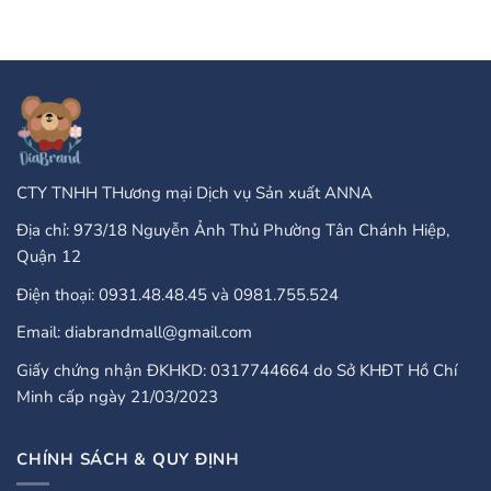
Type
luận
Of
ở
Online
PayPal
Casinos
Accepted
That
Gambling
Take
Enterprises:
PayPal?
A
Comprehensive
Guide
CTY TNHH THương mại Dịch vụ Sản xuất ANNA
Địa chỉ: 973/18 Nguyễn Ảnh Thủ Phường Tân Chánh Hiệp,
Quận 12
Điện thoại: 0931.48.48.45 và 0981.755.524
Email: diabrandmall@gmail.com
Giấy chứng nhận ĐKHKD: 0317744664 do Sở KHĐT Hồ Chí
Minh cấp ngày 21/03/2023
CHÍNH SÁCH & QUY ĐỊNH