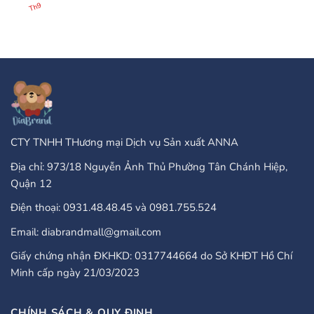
25
There
có
Th9
Бонус
Any
bình
Завъртания”
Type
luận
Of
ở
Online
PayPal
Casinos
Accepted
That
Gambling
Take
Enterprises:
PayPal?
A
Comprehensive
Guide
CTY TNHH THương mại Dịch vụ Sản xuất ANNA
Địa chỉ: 973/18 Nguyễn Ảnh Thủ Phường Tân Chánh Hiệp,
Quận 12
Điện thoại: 0931.48.48.45 và 0981.755.524
Email: diabrandmall@gmail.com
Giấy chứng nhận ĐKHKD: 0317744664 do Sở KHĐT Hồ Chí
Minh cấp ngày 21/03/2023
CHÍNH SÁCH & QUY ĐỊNH