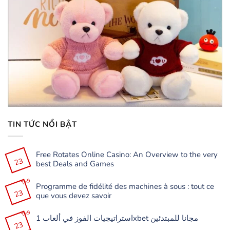
TIN TỨC NỔI BẬT
Free Rotates Online Casino: An Overview to the very
23
best Deals and Games
Không
có
Th9
Programme de fidélité des machines à sous : tout ce
bình
23
luận
que vous devez savoir
ở
Free
Không
Rotates
có
Th9
Online
استراتيجيات الفوز في ألعاب 1xbet مجانا للمبتدئين
bình
Casino:
23
luận
Không
An
ở