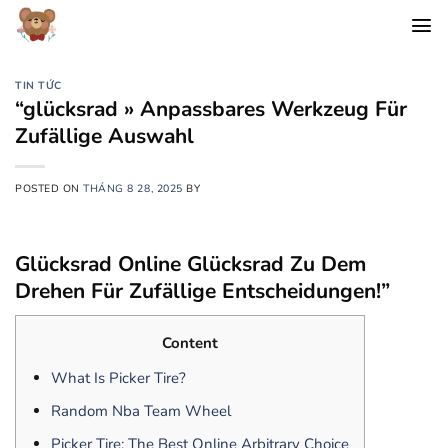
Chuyển
đến
nội
dung
TIN TỨC
“glücksrad » Anpassbares Werkzeug Für
Zufällige Auswahl
POSTED ON
THÁNG 8 28, 2025
BY
Glücksrad Online Glücksrad Zu Dem
Drehen Für Zufällige Entscheidungen!”
Content
What Is Picker Tire?
Random Nba Team Wheel
Picker Tire: The Best Online Arbitrary Choice