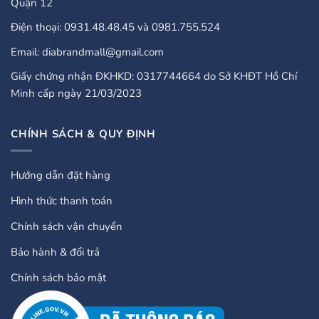
Quận 12
Điện thoại: 0931.48.48.45 và 0981.755.524
Email: diabrandmall@gmail.com
Giấy chứng nhận ĐKHKD: 0317744664 do Sở KHĐT Hồ Chí
Minh cấp ngày 21/03/2023
CHÍNH SÁCH & QUY ĐỊNH
Hướng dẫn đặt hàng
Hình thức thanh toán
Chính sách vận chuyển
Bảo hành & đổi trả
Chính sách bảo mật