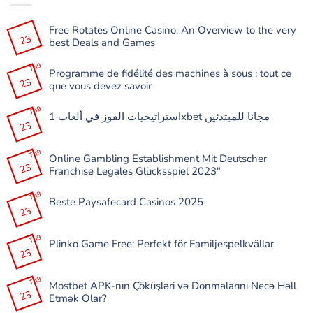
Free Rotates Online Casino: An Overview to the very
23
best Deals and Games
Không
có
Th9
Programme de fidélité des machines à sous : tout ce
bình
23
luận
que vous devez savoir
ở
Free
Không
Rotates
có
Th9
Online
استراتيجيات الفوز في ألعاب 1xbet مجانا للمبتدئين
bình
Casino:
23
luận
Không
An
ở
có
Overview
Programme
bình
to
de
Th9
luận
the
Online Gambling Establishment Mit Deutscher
fidélité
ở
very
23
des
Franchise Legales Glücksspiel 2023″
استراتيجيات
best
machines
الفوز
Deals
à
Không
في
and
sous
có
Th9
ألعاب
Games
:
Beste Paysafecard Casinos 2025
bình
1xbet
tout
23
luận
مجانا
Không
ce
ở
للمبتدئين
có
que
Online
bình
vous
Gambling
Th9
luận
devez
Plinko Game Free: Perfekt för Familjespelkvällar
Establishment
ở
savoir
23
Mit
Beste
Không
Deutscher
Paysafecard
có
Franchise
Casinos
bình
Legales
Th9
2025
luận
Mostbet APK-nın Çöküşləri və Donmalarını Necə Həll
Glücksspiel
ở
23
2023″
Etmək Olar?
Plinko
Game
Không