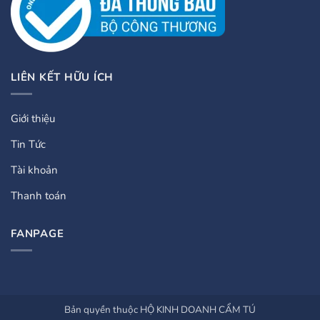
LIÊN KẾT HỮU ÍCH
Giới thiệu
Tin Tức
Tài khoản
Thanh toán
FANPAGE
Bản quyền thuộc HỘ KINH DOANH CẨM TÚ