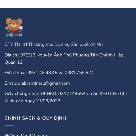
Casinos
Accepted
That
Gambling
Take
Enterprises:
PayPal?
A
Comprehensive
Guide
CTY TNHH THương mại Dịch vụ Sản xuất ANNA
Địa chỉ: 973/18 Nguyễn Ảnh Thủ Phường Tân Chánh Hiệp,
Quận 12
Điện thoại: 0931.48.48.45 và 0981.755.524
Email: diabrandmall@gmail.com
Giấy chứng nhận ĐKHKD: 0317744664 do Sở KHĐT Hồ Chí
Minh cấp ngày 21/03/2023
CHÍNH SÁCH & QUY ĐỊNH
Hướng dẫn đặt hàng