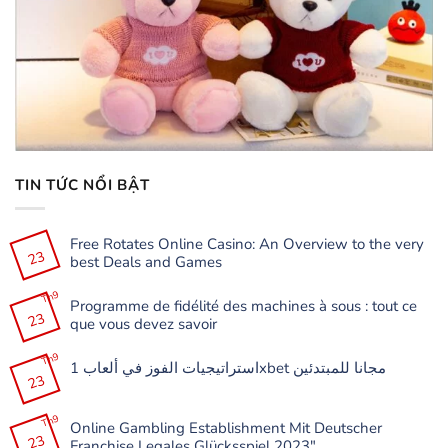
TIN TỨC NỔI BẬT
Free Rotates Online Casino: An Overview to the very
23
best Deals and Games
Không
có
Th9
Programme de fidélité des machines à sous : tout ce
bình
23
luận
que vous devez savoir
ở
Free
Không
Rotates
có
Th9
Online
استراتيجيات الفوز في ألعاب 1xbet مجانا للمبتدئين
bình
Casino:
23
luận
Không
An
ở
có
Overview
Programme
bình
to
de
Th9
luận
the
Online Gambling Establishment Mit Deutscher
fidélité
ở
very
23
des
Franchise Legales Glücksspiel 2023″
استراتيجيات