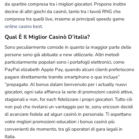
da spartire compresa tra i migliori giocatori. Propone inoltre
decine di altri giochi da casinò, tanto tra i tavoli RNG che
compresa tra quelli live, insieme ai principali speedy game
online casino best
.
Qual È Il Miglior Casinò D’italia?
Sono peculiarmente comode in quanto la maggior parte delle
persone sono già abituate a new utilizzarle. Altri metodi
particolarmente popolari sono i portafogli elettronici, come
PayPal elizabeth Apple Pay, quando alcuni clienti preferiscono
pagare direttamente tramite smartphone o que incluye”
“prepagate. Al bonus dalam benvenuto per i actually nuovi
giocatori, ogni sala affianca la serie di promozioni casinò attive,
stagionali e non, for each fidelizzare i propri giocatori. Tutto ciò
non può che rivelarsi un vantaggio per te, sony ericsson decidi
di avanzare fedele ad algun casinò in personale. Ti aspettano
votre migliori promozioni education i bonus casinò più
convenienti de momento, tra gli operatori di gara legali in
Italia.