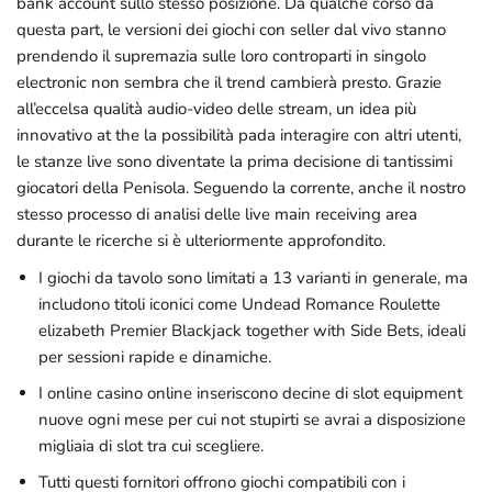
bank account sullo stesso posizione. Da qualche corso da
questa part, le versioni dei giochi con seller dal vivo stanno
prendendo il supremazia sulle loro controparti in singolo
electronic non sembra che il trend cambierà presto. Grazie
all’eccelsa qualità audio-video delle stream, un idea più
innovativo at the la possibilità pada interagire con altri utenti,
le stanze live sono diventate la prima decisione di tantissimi
giocatori della Penisola. Seguendo la corrente, anche il nostro
stesso processo di analisi delle live main receiving area
durante le ricerche si è ulteriormente approfondito.
I giochi da tavolo sono limitati a 13 varianti in generale, ma
includono titoli iconici come Undead Romance Roulette
elizabeth Premier Blackjack together with Side Bets, ideali
per sessioni rapide e dinamiche.
I online casino online inseriscono decine di slot equipment
nuove ogni mese per cui not stupirti se avrai a disposizione
migliaia di slot tra cui scegliere.
Tutti questi fornitori offrono giochi compatibili con i