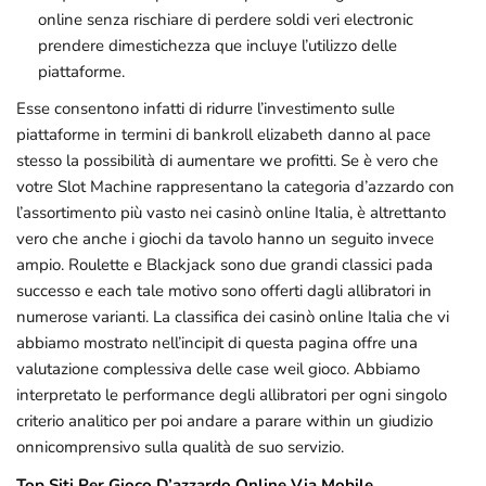
online senza rischiare di perdere soldi veri electronic
prendere dimestichezza que incluye l’utilizzo delle
piattaforme.
Esse consentono infatti di ridurre l’investimento sulle
piattaforme in termini di bankroll elizabeth danno al pace
stesso la possibilità di aumentare we profitti. Se è vero che
votre Slot Machine rappresentano la categoria d’azzardo con
l’assortimento più vasto nei casinò online Italia, è altrettanto
vero che anche i giochi da tavolo hanno un seguito invece
ampio. Roulette e Blackjack sono due grandi classici pada
successo e each tale motivo sono offerti dagli allibratori in
numerose varianti. La classifica dei casinò online Italia che vi
abbiamo mostrato nell’incipit di questa pagina offre una
valutazione complessiva delle case weil gioco. Abbiamo
interpretato le performance degli allibratori per ogni singolo
criterio analitico per poi andare a parare within un giudizio
onnicomprensivo sulla qualità de suo servizio.
Top Siti Per Gioco D’azzardo Online Via Mobile