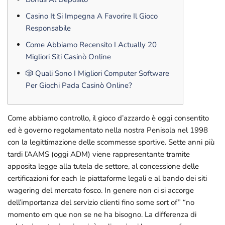
Casino It Si Impegna A Favorire Il Gioco
Responsabile
Come Abbiamo Recensito I Actually 20
Migliori Siti Casinò Online
🎲 Quali Sono I Migliori Computer Software
Per Giochi Pada Casinò Online?
Come abbiamo controllo, il gioco d’azzardo è oggi consentito
ed è governo regolamentato nella nostra Penisola nel 1998
con la legittimazione delle scommesse sportive. Sette anni più
tardi l’AAMS (oggi ADM) viene rappresentante tramite
apposita legge alla tutela de settore, al concessione delle
certificazioni for each le piattaforme legali e al bando dei siti
wagering del mercato fosco. In genere non ci si accorge
dell’importanza del servizio clienti fino some sort of” “no
momento em que non se ne ha bisogno. La differenza di