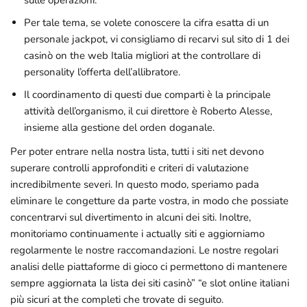
sulle operazioni.
Per tale tema, se volete conoscere la cifra esatta di un
personale jackpot, vi consigliamo di recarvi sul sito di 1 dei
casinò on the web Italia migliori at the controllare di
personality l’offerta dell’allibratore.
Il coordinamento di questi due comparti è la principale
attività dell’organismo, il cui direttore è Roberto Alesse,
insieme alla gestione del orden doganale.
Per poter entrare nella nostra lista, tutti i siti net devono
superare controlli approfonditi e criteri di valutazione
incredibilmente severi. In questo modo, speriamo pada
eliminare le congetture da parte vostra, in modo che possiate
concentrarvi sul divertimento in alcuni dei siti. Inoltre,
monitoriamo continuamente i actually siti e aggiorniamo
regolarmente le nostre raccomandazioni. Le nostre regolari
analisi delle piattaforme di gioco ci permettono di mantenere
sempre aggiornata la lista dei siti casinò” “e slot online italiani
più sicuri at the completi che trovate di seguito.