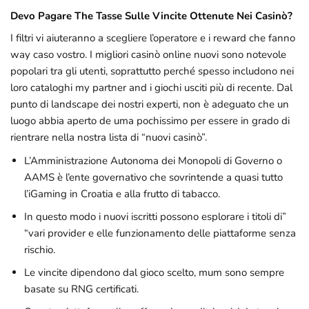
Devo Pagare The Tasse Sulle Vincite Ottenute Nei Casinò?
I filtri vi aiuteranno a scegliere l’operatore e i reward che fanno
way caso vostro. I migliori casinò online nuovi sono notevole
popolari tra gli utenti, soprattutto perché spesso includono nei
loro cataloghi my partner and i giochi usciti più di recente. Dal
punto di landscape dei nostri experti, non è adeguato che un
luogo abbia aperto de uma pochissimo per essere in grado di
rientrare nella nostra lista di “nuovi casinò”.
L’Amministrazione Autonoma dei Monopoli di Governo o
AAMS è l’ente governativo che sovrintende a quasi tutto
l’iGaming in Croatia e alla frutto di tabacco.
In questo modo i nuovi iscritti possono esplorare i titoli di”
“vari provider e elle funzionamento delle piattaforme senza
rischio.
Le vincite dipendono dal gioco scelto, mum sono sempre
basate su RNG certificati.