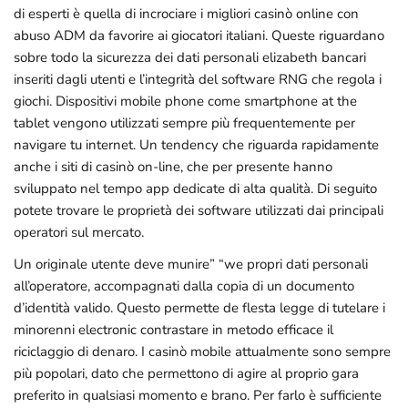
di esperti è quella di incrociare i migliori casinò online con
abuso ADM da favorire ai giocatori italiani. Queste riguardano
sobre todo la sicurezza dei dati personali elizabeth bancari
inseriti dagli utenti e l’integrità del software RNG che regola i
giochi. Dispositivi mobile phone come smartphone at the
tablet vengono utilizzati sempre più frequentemente per
navigare tu internet. Un tendency che riguarda rapidamente
anche i siti di casinò on-line, che per presente hanno
sviluppato nel tempo app dedicate di alta qualità. Di seguito
potete trovare le proprietà dei software utilizzati dai principali
operatori sul mercato.
Un originale utente deve munire” “we propri dati personali
all’operatore, accompagnati dalla copia di un documento
d’identità valido. Questo permette de flesta legge di tutelare i
minorenni electronic contrastare in metodo efficace il
riciclaggio di denaro. I casinò mobile attualmente sono sempre
più popolari, dato che permettono di agire al proprio gara
preferito in qualsiasi momento e brano. Per farlo è sufficiente