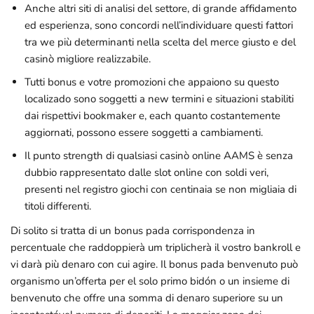
Anche altri siti di analisi del settore, di grande affidamento
ed esperienza, sono concordi nell’individuare questi fattori
tra we più determinanti nella scelta del merce giusto e del
casinò migliore realizzabile.
Tutti bonus e votre promozioni che appaiono su questo
localizado sono soggetti a new termini e situazioni stabiliti
dai rispettivi bookmaker e, each quanto costantemente
aggiornati, possono essere soggetti a cambiamenti.
Il punto strength di qualsiasi casinò online AAMS è senza
dubbio rappresentato dalle slot online con soldi veri,
presenti nel registro giochi con centinaia se non migliaia di
titoli differenti.
Di solito si tratta di un bonus pada corrispondenza in
percentuale che raddoppierà um triplicherà il vostro bankroll e
vi darà più denaro con cui agire. Il bonus pada benvenuto può
organismo un’offerta per el solo primo bidón o un insieme di
benvenuto che offre una somma di denaro superiore su un