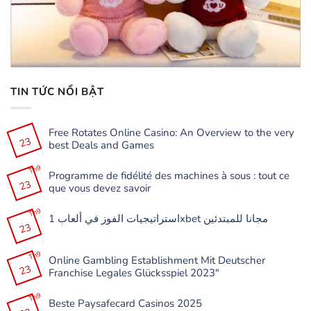
TIN TỨC NỔI BẬT
Free Rotates Online Casino: An Overview to the very
23
best Deals and Games
Không
có
Th9
Programme de fidélité des machines à sous : tout ce
bình
23
luận
que vous devez savoir
ở
Free
Không
Rotates
có
Th9
Online
استراتيجيات الفوز في ألعاب 1xbet مجانا للمبتدئين
bình
Casino:
23
luận
Không
An
ở
có
Overview
Programme
bình
to
de
Th9
luận
the
Online Gambling Establishment Mit Deutscher
fidélité
ở
very
23
des
Franchise Legales Glücksspiel 2023″
استراتيجيات
best
machines
الفوز
Deals
à
Không
في
and
sous
có
Th9
ألعاب
Games
:
Beste Paysafecard Casinos 2025
bình
1xbet
tout