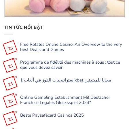
TIN TỨC NỔI BẬT
Free Rotates Online Casino: An Overview to the very
23
best Deals and Games
Không
có
Th9
Programme de fidélité des machines à sous : tout ce
bình
23
luận
que vous devez savoir
ở
Free
Không
Rotates
có
Th9
Online
استراتيجيات الفوز في ألعاب 1xbet مجانا للمبتدئين
bình
Casino:
23
luận
Không
An
ở
có
Overview
Programme
bình
to
de
Th9
luận
the
Online Gambling Establishment Mit Deutscher
fidélité
ở
very
23
des
Franchise Legales Glücksspiel 2023″
استراتيجيات
best
machines
الفوز
Deals
à
Không
في
and
sous
có
Th9
ألعاب
Games
:
Beste Paysafecard Casinos 2025
bình
1xbet
tout
23
luận
مجانا
Không
ce
ở
للمبتدئين
có
que
Online
bình
vous
Gambling