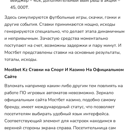
вейджер – 40х, дополнительный выигрыш в акции –
45, 000₸.
Здесь симулируются футбольные игры, скачки, гонки и
другие события. Ставки принимаются нощно, исходы
генерируются специально, что делает этапа динамичным
и непривычным. Зачастую средства моментально
поступают на счет, возможны задержки и пару минут. И
Мостбет представлены ставки на основные результаты,
тоталы, исходы.
Mostbet Kz Ставки на Спорт И Казино На Официальном
Сайте
Взломать например каким-либо другим тем повлиять на
работе ПО игровых автоматов невозможно. Зеркало
официальным сайта Мостбет казино, подобно самому
бренду, имеет международный статус, что позволяет
посетителям выбирать удобный язык интерфейса.
Соответствующий элемент для настроек находимся в
верхней стороны экрана справа. Посетительница сам