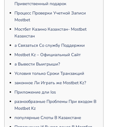
Приветственный подарок
Процесс Проверки Учетной Записи
Mostbet
Мостбет Казино Казахстан- Mostbet
Казахстан
а Связаться Со службу Поддержки
Mostbet Kz – Официальный Сайт
а Вывести Выигрыши?
Условия только Сроки Транзакций
законное Ли Играть же Mostbet Kz?
Приложение дли Ios
разнообразные Проблемы При входом В
Mostbet Kz
популярные Слоты В Казахстане
Пополнение И Вывод денег В Мостбет