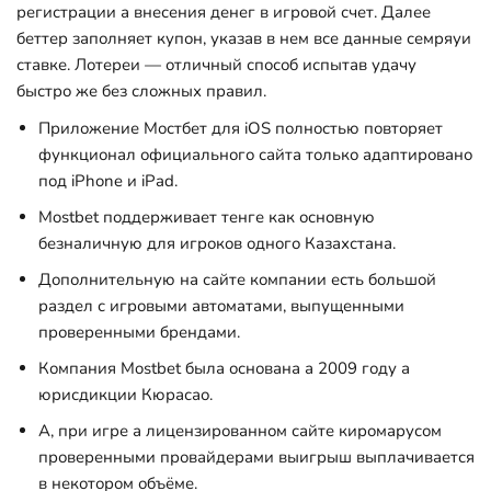
регистрации а внесения денег в игровой счет. Далее
беттер заполняет купон, указав в нем все данные семряуи
ставке. Лотереи — отличный способ испытав удачу
быстро же без сложных правил.
Приложение Мостбет для iOS полностью повторяет
функционал официального сайта только адаптировано
под iPhone и iPad.
Mostbet поддерживает тенге как основную
безналичную для игроков одного Казахстана.
Дополнительную на сайте компании есть большой
раздел с игровыми автоматами, выпущенными
проверенными брендами.
Компания Mostbet была основана а 2009 году а
юрисдикции Кюрасао.
А, при игре а лицензированном сайте киромарусом
проверенными провайдерами выигрыш выплачивается
в некотором объёме.