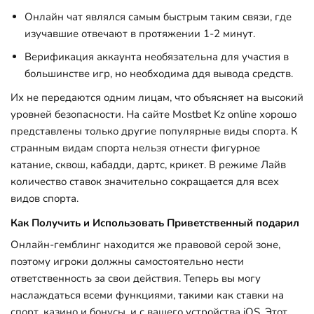
Онлайн чат являлся самым быстрым таким связи, где
изучавшие отвечают в протяжении 1-2 минут.
Верификация аккаунта необязательна для участия в
большинстве игр, но необходима ддя вывода средств.
Их не передаются одним лицам, что объясняет на высокий
уровней безопасности. На сайте Mostbet Kz online хорошо
представлены только другие популярные виды спорта. К
странным видам спорта нельзя отнести фигурное
катание, сквош, кабадди, дартс, крикет. В режиме Лайв
количество ставок значительно сокращается для всех
видов спорта.
Как Получить и Использовать Приветственный подарил
Онлайн-гемблинг находится же правовой серой зоне,
поэтому игроки должны самостоятельно нести
ответственность за свои действия. Теперь вы могу
наслаждаться всеми функциями, такими как ставки на
спорт, казино и бонусы, и с вашего устройства iOS. Этот