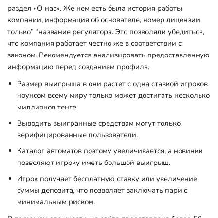
раздел «О нас». Же нем есть была история работы
компании, информация об основателе, номер лицензии
только” “название регулятора. Это позволяли убедиться,
что компания работает честно же в соответствии с
законом. Рекомендуется анализировать предоставленную
информацию перед созданием профиля.
Размер выигрыша в они растет с одна ставкой игроков
ноунсом всему миру только может достигать несколько
миллионов тенге.
Выводить выигранные средствам могут только
верифицированные пользователи.
Каталог автоматов поэтому увеличивается, а новинки
позволяют игроку иметь большой выигрыш.
Игрок получает бесплатную ставку или увеличение
суммы депозита, что позволяет заключать пари с
минимальным риском.