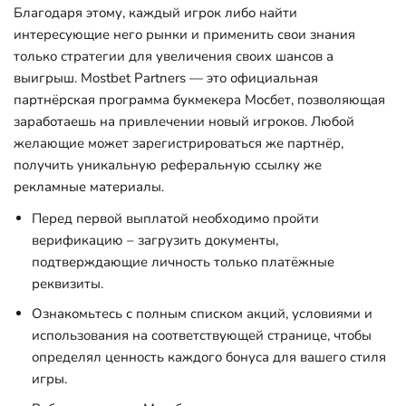
Благодаря этому, каждый игрок либо найти
интересующие него рынки и применить свои знания
только стратегии для увеличения своих шансов а
выигрыш. Mostbet Partners — это официальная
партнёрская программа букмекера Мосбет, позволяющая
заработаешь на привлечении новый игроков. Любой
желающие может зарегистрироваться же партнёр,
получить уникальную реферальную ссылку же
рекламные материалы.
Перед первой выплатой необходимо пройти
верификацию – загрузить документы,
подтверждающие личность только платёжные
реквизиты.
Ознакомьтесь с полным списком акций, условиями и
использования на соответствующей странице, чтобы
определял ценность каждого бонуса для вашего стиля
игры.