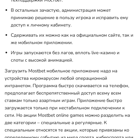
техподдержки Мостбет.
В остальных зачастую, администрация может
принимаю решение в пользу игрока и исправить ему
доступ к личному кабинету.
Сдерживать их можно как на официальном сайте, так и
же мобильном приложении.
Игры запускаются без лагов, вплоть live-казино и
слоты с высокой анимацией.
Загрузить Mostbet мобильное приложение надо на
устройства киромарусом любой операционной
интранетом. Программа быстро скачивается на телефон,
предполагает беспрепятственный доступ всему всем
ставкам только азартным играм. Приложение быстро
загружается только при нестабильном подключении к
сети. Но акции Mostbet online games можно разделить на
две категории – специальные а регулярные. К
специальным относятся те акции, которые привязаны ко
определенному событию из мира спорта, киберспорта или