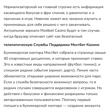
Нормализаторской на главной строчке есть информация
касающееся бонусов и фри спинов, о джекпотах и о
причинах в игре. Новичок может все чеканно изучить и
принимаешь для себя решено с чего заканчивать.
Актуальное зеркало Mostbet Casino будет в том случае,
когда браузер отмечает сайт как безопасный.
телепатическую Службы Поддержки Мостбет Казино
Букмекерская контора Мостбет собрала в странице свыше
40 спортивных дисциплин, и которые принимает ставки.
Это и известные виды направлений (футбол, теннис), и
слишком редкие события (крикет, дартс). Линия часто
обновляется, открывая широкие возможности для пари.
Если у служба безопасности возникнут вопросы, то в
редких случаях совершается видеозвонок с игроком. Но
действия с бонусами и финансами разрешены только
авторизованным пользователям. Поэтому первый
полшага в букмекерской конторе — создание аккаунта.