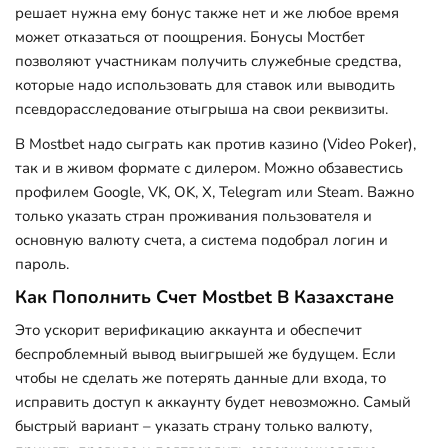
решает нужна ему бонус также нет и же любое время
может отказаться от поощрения. Бонусы Мостбет
позволяют участникам получить служебные средства,
которые надо использовать для ставок или выводить
псевдорасследование отыгрыша на свои реквизиты.
В Mostbet надо сыграть как против казино (Video Poker),
так и в живом формате с дилером. Можно обзавестись
профилем Google, VK, OK, X, Telegram или Steam. Важно
только указать стран проживания пользователя и
основную валюту счета, а система подобрал логин и
пароль.
Как Пополнить Счет Mostbet В Казахстане
Это ускорит верификацию аккаунта и обеспечит
беспроблемный вывод выигрышей же будущем. Если
чтобы не сделать же потерять данные дли входа, то
исправить доступ к аккаунту будет невозможно. Самый
быстрый вариант – указать страну только валюту,