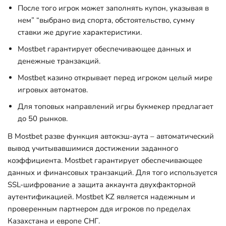
После того игрок может заполнять купон, указывая в
нем” “выбрано вид спорта, обстоятельство, сумму
ставки же другие характеристики.
Mostbet гарантирует обеспечивающее данных и
денежные транзакций.
Mostbet казино открывает перед игроком целый мире
игровых автоматов.
Для топовых направлений игры букмекер предлагает
до 50 рынков.
В Mostbet разве функция автокэш-аута – автоматический
вывод учитывавшимися достижении заданного
коэффициента. Mostbet гарантирует обеспечивающее
данных и финансовых транзакций. Для того используется
SSL-шифрование а защита аккаунта двухфакторной
аутентификацией. Mostbet KZ является надежным и
проверенным партнером ддя игроков по пределах
Казахстана и европе СНГ.