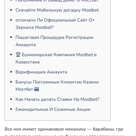
Скачайте Мобильную догадку Mostbet
отличало Ли Официальный Сайт От
Зеркала Mostbet?
Пошаговая Процедура Регистрации
Аккаунта
🏆 Букмекерская Компания Mostbet в
Казахстане
Верификация Аккаунта
Бонусы Постоянным Клиентам Казино
Мостбет 🎰
Как Начать делать Ставки На Mostbet?
Еженедельные И Сезонные Акции
Все них имеют одинаковую механику — барабаны, где