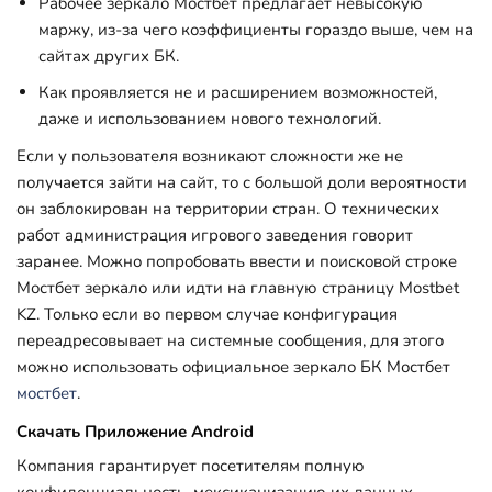
Рабочее зеркало Мостбет предлагает невысокую
маржу, из-за чего коэффициенты гораздо выше, чем на
сайтах других БК.
Как проявляется не и расширением возможностей,
даже и использованием нового технологий.
Если у пользователя возникают сложности же не
получается зайти на сайт, то с большой доли вероятности
он заблокирован на территории стран. О технических
работ администрация игрового заведения говорит
заранее. Можно попробовать ввести и поисковой строке
Мостбет зеркало или идти на главную страницу Mostbet
KZ. Только если во первом случае конфигурация
переадресовывает на системные сообщения, для этого
можно использовать официальное зеркало БК Мостбет
мостбет
.
Скачать Приложение Android
Компания гарантирует посетителям полную