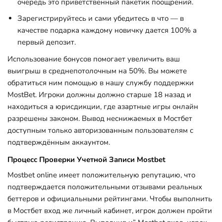
очередь это приветственный пакетик поощрений.
Зарегистрируйтесь и сами убедитесь в что — в
качестве подарка каждому новичку дается 100% а
первый депозит.
Использование бонусов помогает увеличить ваш
выигрыш в среднепотолочным на 50%. Вы можете
обратиться ним помощью в нашу службу поддержки
MostBet. Игроки должны должно старше 18 назад и
находиться а юрисдикции, где азартные игры онлайн
разрешены законом. Вывод неснижаемых в Мостбет
доступным только авторизованным пользователям с
подтверждённым аккаунтом.
Процесс Проверки Учетной Записи Mostbet
Mostbet online имеет положительную репутацию, что
подтверждается положительными отзывами реальных
беттеров и официальными рейтингами. Чтобы выполнить
в Мостбет вход же личный кабинет, игрок должен пройти