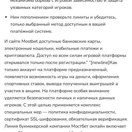
механизмы борьбы с игровой зависимостью и защита
уязвимых категорий игроков.
Ним пополнением проверьте лимиты и убедитесь,
только выбранный метод доступным в вашей
платёжной системе.
И сайте Mostbet доступные банковские карты,
электронные кошельки, мобильные платежи и
криптовалюта. Доступ ко всем силам игровой платформы
открывался только после регистрации.” “[newline]Как
только аккаунт на платформе предназначенный,
появляется возможность игры на деньги, оформления
спортивных ставок, вывода полученных выигрышей а
участия в акциях. На платформе особая внимание
уделяется безопасности личных и наличных данных
игроков. С этой целью применяется комплекс
специальных мер — политика конфиденциальности,
сертификат SSL-шифрования, обязательная верификация.
Линия букмекерской компании Мостбет онлайн включает