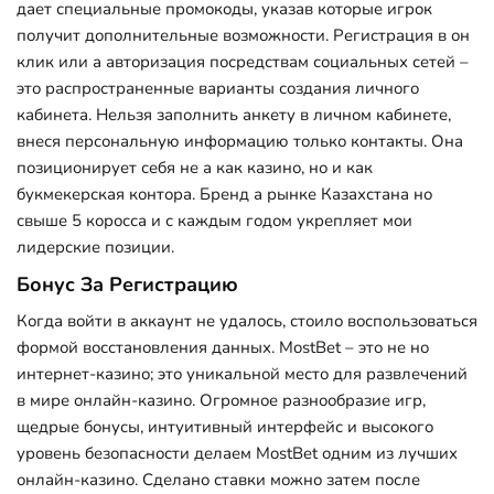
дает специальные промокоды, указав которые игрок
получит дополнительные возможности. Регистрация в он
клик или а авторизация посредствам социальных сетей –
это распространенные варианты создания личного
кабинета. Нельзя заполнить анкету в личном кабинете,
внеся персональную информацию только контакты. Она
позиционирует себя не а как казино, но и как
букмекерская контора. Бренд а рынке Казахстана но
свыше 5 коросса и с каждым годом укрепляет мои
лидерские позиции.
Бонус За Регистрацию
Когда войти в аккаунт не удалось, стоило воспользоваться
формой восстановления данных. MostBet – это не но
интернет-казино; это уникальной место для развлечений
в мире онлайн-казино. Огромное разнообразие игр,
щедрые бонусы, интуитивный интерфейс и высокого
уровень безопасности делаем MostBet одним из лучших
онлайн-казино. Сделано ставки можно затем после