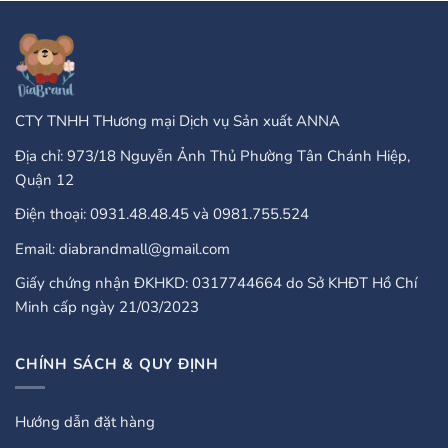
Take
Enterprises:
PayPal?
A
Comprehensive
Guide
CTY TNHH THương mại Dịch vụ Sản xuất ANNA
Địa chỉ: 973/18 Nguyễn Ảnh Thủ Phường Tân Chánh Hiệp,
Quận 12
Điện thoại: 0931.48.48.45 và 0981.755.524
Email: diabrandmall@gmail.com
Giấy chứng nhận ĐKHKD: 0317744664 do Sở KHĐT Hồ Chí
Minh cấp ngày 21/03/2023
CHÍNH SÁCH & QUY ĐỊNH
Hướng dẫn đặt hàng