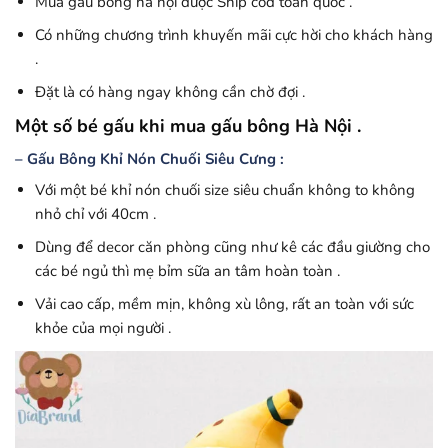
Mua gấu bông hà nội được Ship cod toàn quốc .
Có những chương trình khuyến mãi cực hời cho khách hàng
.
Đặt là có hàng ngay không cần chờ đợi .
Một số bé gấu khi mua gấu bông Hà Nội .
– Gấu Bông Khỉ Nón Chuối Siêu Cưng :
Với một bé khỉ nón chuối size siêu chuẩn không to không
nhỏ chỉ với 40cm .
Dùng để decor căn phòng cũng như kê các đầu giường cho
các bé ngủ thì mẹ bỉm sữa an tâm hoàn toàn .
Vải cao cấp, mềm mịn, không xù lông, rất an toàn với sức
khỏe của mọi người .