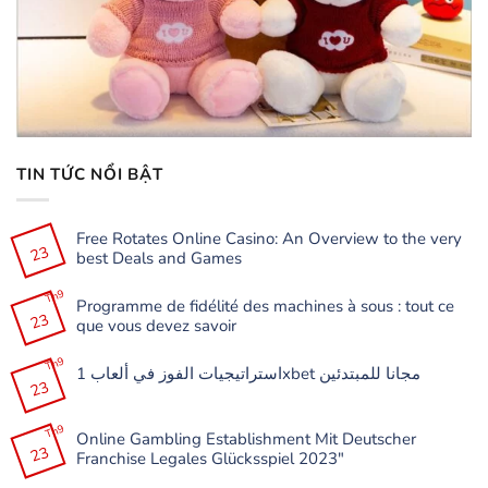
TIN TỨC NỔI BẬT
Free Rotates Online Casino: An Overview to the very
23
best Deals and Games
Không
có
Th9
Programme de fidélité des machines à sous : tout ce
bình
23
luận
que vous devez savoir
ở
Free
Không
Rotates
có
Th9
Online
استراتيجيات الفوز في ألعاب 1xbet مجانا للمبتدئين
bình
Casino:
23
luận
Không
An
ở
có
Overview
Programme
bình
to
de
Th9
luận
the
Online Gambling Establishment Mit Deutscher
fidélité
ở
very
23
des
Franchise Legales Glücksspiel 2023″
استراتيجيات
best
machines
الفوز
Deals
à
Không
في
and