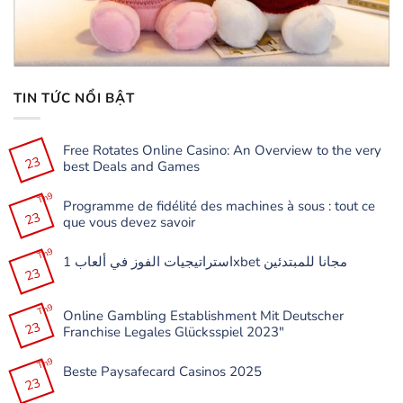
TIN TỨC NỔI BẬT
Free Rotates Online Casino: An Overview to the very
23
best Deals and Games
Không
có
Th9
Programme de fidélité des machines à sous : tout ce
bình
23
luận
que vous devez savoir
ở
Free
Không
Rotates
có
Th9
Online
استراتيجيات الفوز في ألعاب 1xbet مجانا للمبتدئين
bình
Casino:
23
luận
Không
An
ở
có
Overview
Programme
bình
to
de
Th9
luận
the
Online Gambling Establishment Mit Deutscher
fidélité
ở
very
23
des
Franchise Legales Glücksspiel 2023″
استراتيجيات
best
machines
الفوز
Deals
à
Không
في
and
sous
có
Th9
ألعاب
Games
:
Beste Paysafecard Casinos 2025
bình
1xbet
tout
23
luận
مجانا
Không
ce
ở
للمبتدئين
có
que
Online