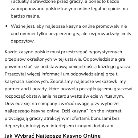
i actually sprawdzone przez graczy, a ponadto każde
zaproponowane polskie kasyno online legalne opinie ma
bardzo realne.
Ważne jest, aby najlepsze kasyna online promowały nie
und nimmer tylko bezpieczne gry, ale i wprowadzały limity
depozytów.
Każde kasyno polskie musi przestrzegać rygorystycznych
przepisów określonych w tej ustawie. Odpowiedzialna gra
powinna stać się podstawową umiejętnością każdego gracza.
Przeczytaj więcej informacji um odpowiedzialnej grze t
kasynach sieciowych. Zebraliśmy najlepsze wskazówki my
partner and i porady, które pozwolą początkującemu graczowi
rozpocząć obstawianie hazardu watts świecie wirtualnym.
Dowiedz się, na company zwrócić uwagę przy wyborze
najlepszego kasyna online. Dziś kasyna” “on the internet
przyciągają graczy atrakcyjnymi ofertami, bonusami bez
depozytu, intuicyjnym interfejsem i innymi dodatkami.
Jak Wybrać Najlepsze Kasyno Online