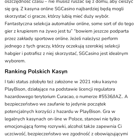
oszczędność czasu – nie musisz ruszać się z domu, aby cieszyć
się grą. Z kasyna online SGCasino najbardziej będą mogli
skorzystać ci gracze, którzy lubią mieć duży wybór.
Fantastyczna selekcja automatów online, some sort of do tego
gier z krupierem na żywo jest tu” “bowiem jeszcze podparta
przez zakłady sportowe online. Jeżeli należysz perform
jednego z tych graczy, którzy oczekują szerokiej selekcji
habgier i potrafisz z niej skorzystać, SGCasino jest idealnym
wyborem.
Ranking Polskich Kasyn
I taki status zdobyło też założone w 2021 roku kasyno
PlayBison, działające na podstawie licencji regulatora
hazardowego terytorium Curacao, o numerze #5536/JAZ.. A
bezpieczeństwo we zaufanie to jedynie początek
potencjalnych korzyści z hazardu w PlayBison. Gra w
legalnych kasynach on-line w Polsce, stanowi nie tylko
emocjonującą formę rozrywki, alcohol także zapewnia Ci
uczciwość, bezpieczeństwo we zgodność z obowiązującymi