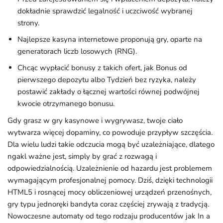
dokładnie sprawdzić legalność i uczciwość wybranej
strony.
Najlepsze kasyna internetowe proponują gry, oparte na
generatorach liczb losowych (RNG).
Chcąc wypłacić bonusy z takich ofert, jak Bonus od
pierwszego depozytu albo Tydzień bez ryzyka, należy
postawić zakłady o łącznej wartości równej podwójnej
kwocie otrzymanego bonusu.
Gdy grasz w gry kasynowe i wygrywasz, twoje ciało
wytwarza więcej dopaminy, co powoduje przypływ szczęścia.
Dla wielu ludzi takie odczucia mogą być uzależniające, dlatego
ngakl ważne jest, simply by grać z rozwagą i
odpowiedzialnością. Uzależnienie od hazardu jest problemem
wymagającym profesjonalnej pomocy. Dziś, dzięki technologii
HTML5 i rosnącej mocy obliczeniowej urządzeń przenośnych,
gry typu jednoręki bandyta coraz częściej zrywają z tradycją.
Nowoczesne automaty od tego rodzaju producentów jak In a