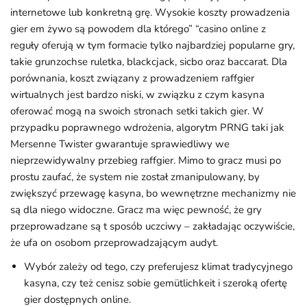
internetowe lub konkretną grę. Wysokie koszty prowadzenia
gier em żywo są powodem dla którego” “casino online z
reguły oferują w tym formacie tylko najbardziej popularne gry,
takie grunzochse ruletka, blackcjack, sicbo oraz baccarat. Dla
porównania, koszt związany z prowadzeniem raffgier
wirtualnych jest bardzo niski, w związku z czym kasyna
oferować mogą na swoich stronach setki takich gier. W
przypadku poprawnego wdrożenia, algorytm PRNG taki jak
Mersenne Twister gwarantuje sprawiedliwy we
nieprzewidywalny przebieg raffgier. Mimo to gracz musi po
prostu zaufać, że system nie został zmanipulowany, by
zwiększyć przewagę kasyna, bo wewnętrzne mechanizmy nie
są dla niego widoczne. Gracz ma więc pewność, że gry
przeprowadzane są t sposób uczciwy – zakładając oczywiście,
że ufa on osobom przeprowadzającym audyt.
Wybór zależy od tego, czy preferujesz klimat tradycyjnego
kasyna, czy też cenisz sobie gemütlichkeit i szeroką ofertę
gier dostępnych online.