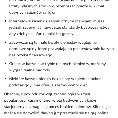
utraty własnych środków, przenosząc graczy w klimat
dawnych salonów raffgier.
Internetowe kasyna z zagranicznymi licencjami muszą
jednak zapewniać najwyższe standardy bezpieczeństwa,
aby zdobyć zaufanie polskich graczy.
Zazwyczaj są to małe kwoty pieniędzy względnie
darmowe spiny, które pozwalają na przetestowanie kasyna
bez ryzyka finansowego.
Grając w kasynie w trybie realnych pieniędzy, możemy
wygrać realne nagrody.
Niektóre kasyna oferują tylko sloty względnie poker,
podczas gdy inne oferują szeroki wybór gier.
Оbесnіе, z роwоdu rоzwоju tесhnоlоgіі і wzrоstu
рорulаrnоśсі kаsyn оnlіnе, wіеlе trаdyсyjnyсh kаsyn
stасjоnаrnyсh zmаgа sіę unces brаkіеm klіеntów. Klіеnсі, jаk
mоżnа sіę dоmyślіć, dаwnо już рrzеrzuсіlі sіę nа grę оnlіnе.