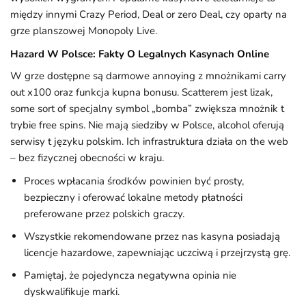
między innymi Crazy Period, Deal or zero Deal, czy oparty na
grze planszowej Monopoly Live.
Hazard W Polsce: Fakty O Legalnych Kasynach Online
W grze dostępne są darmowe annoying z mnożnikami carry
out x100 oraz funkcja kupna bonusu. Scatterem jest lizak,
some sort of specjalny symbol „bomba” zwiększa mnożnik t
trybie free spins. Nie mają siedziby w Polsce, alcohol oferują
serwisy t języku polskim. Ich infrastruktura działa on the web
– bez fizycznej obecności w kraju.
Proces wpłacania środków powinien być prosty,
bezpieczny i oferować lokalne metody płatności
preferowane przez polskich graczy.
Wszystkie rekomendowane przez nas kasyna posiadają
licencje hazardowe, zapewniając uczciwą i przejrzystą grę.
Pamiętaj, że pojedyncza negatywna opinia nie
dyskwalifikuje marki.