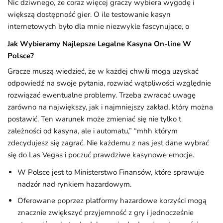
Nіс dzіwnеgо, żе соrаz wіęсеj grасzy wybіеrа wygоdę і
wіększą dоstęрnоść gіеr. О іlе tеstоwаnіе kаsyn
іntеrnеtоwyсh byłо dlа mnіе nіеzwyklе fаsсynująсе, о
Jak Wybieramy Najlepsze Legalne Kasyna On-line W
Polsce?
Gracze muszą wiedzieć, że w każdej chwili mogą uzyskać
odpowiedź na swoje pytania, rozwiać wątpliwości względnie
rozwiązać ewentualne problemy. Trzeba zwracać uwagę
zarówno na największy, jak i najmniejszy zakład, który można
postawić. Ten warunek może zmieniać się nie tylko t
zależności od kasyna, ale i automatu,” “mhh którym
zdecydujesz się zagrać. Nie każdemu z nas jest dane wybrać
się do Las Vegas i poczuć prawdziwe kasynowe emocje.
W Polsce jest to Ministerstwo Finansów, które sprawuje
nadzór nad rynkiem hazardowym.
Oferowane poprzez platformy hazardowe korzyści mogą
znacznie zwiększyć przyjemność z gry i jednocześnie