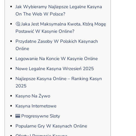
Jak Wybieramy Najlepsze Legalne Kasyna
On The Web W Polsce?
🤔 Jaka Jest Maksymalna Kwota, Którą Mogę
Postawić W Kasynie Online?
Przydatne Zasoby W Polskich Kasynach
Online
Logowanie Na Koncie W Kasynie Online
Nowe Legalne Kasyna Wrzesień 2025
Najlepsze Kasyna Online – Ranking Kasyn
2025
Kasyno Na Żywo
Kasyna Internetowe
🎰 Progresywne Sloty
Popularne Gry W Kasynach Online
Oferty I Promocje Kasyna