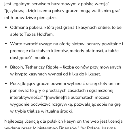
jest legalnym serwisem hazardowym z polską wersją”
“językową, dzięki czemu polscy gracze mogą watts nim grać
mhh prawdziwe pieniądze.
Odmiana pokera, która jest grana t kasynach online, to be
able to Texas Hold’em.
Warto zwrócić uwagę na ofertę slotów, bonusy powitalne i
promocje dla stałych klientów, metody płatności, a także
dostępność mobilną.
Bitcoin, Tether czy Ripple – liczba coinów przyjmowanych
w krypto kasynach wynosi od kilku do kilkuset.
Początkujący gracze powinni wybierać raczej sloty online,
ponieważ to gry o prostszych zasadach i ograniczonej
interaktywności.” “[newline]Na automatach możesz
wygodnie poćwiczyć rozgrywkę, pozwalając sobie na grę
w trybie trial za wirtualne środki.
Najlepszą licencją dla polskich kasyn on the web jest licencja
wydana przez Ministerstwo Finansów” “w Polsce. Kasyna