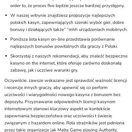
order to, że proces five będzie jeszcze bardziej przystępny.
W naszej witrynie znajdziesz propozycje najlepszych
polskich kasyn, zapewniających szeroki wybór gier, dobre
bonusy i działających także” “mhh urządzeniach mobilnych.
Poniższa lista kasyn on-line przedstawia porównanie
najlepszych bonusów powitalnych dla graczy z Polski.
Skorzystaj z naszych rekomendacji, aby znaleźć bezpieczne
kasyno on the internet, które oferuje zarówno doskonałą
zabawę, jak i uczciwe warunki gry.
Oczywiście, zawsze wskazane jest sprawdzić ważność licencji
i recenzje innych graczy, aby upewnić się co perform
uczciwości i wiarygodności nowego kasyna z bonusem bez
depozytu. Przyznawanie odpowiednich licencji kasynom
internetowym stanowi kluczowy aspekt w kontekście
zapewniania bezpieczeństwa oraz uczciwości t świecie
związanym z hazardem online. Rola strażników jest pełniona
przez takie organizacje jak Malta Game playing Authority,