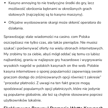
Kasyno annoying to nie tradycyjne środki do gry, lecz
możliwość obrócenia bębnami w określonych grach
slotowych (najczęściej są to kasyno maszyny).
Oficjalne wystosowanie skargi może skłonić operatora do
działania.
Sprawdzając stale wiadomości na casino. com Polska
oszczędzasz nie tylko czas, ale także pieniądze. Nie musisz
szukać i porównywać oferty na wielu stronach internetowych.
My zrobimy to za ciebie, abyś mógł oddać się temu co lubisz
najbardziej, graniu w najlepsze gry hazardowe i wygrywaniu
wysokich nagród w polskich kasynach on the web. Polskie
kasyna internetowe o sporej popularności zapewniają swoim
graczom dostęp do zróżnicowanych opcji również t zakresie”
“procedur płatności. Z uwagi na ten fakt gracze mogą
spodziewać popularnych opcji płatniczych, które nie jedynie
są popularne globalnie, ale też są chętnie stosowane poprzez
użytkowników lokalnie.