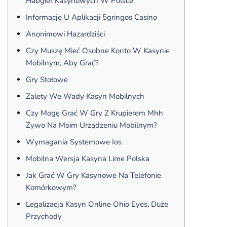
Habgier Kasynowych W Polsce
Informacje U Aplikacji 5gringos Casino
Anonimowi Hazardziści
Czy Muszę Mieć Osobne Konto W Kasynie
Mobilnym, Aby Grać?
Gry Stołowe
Zalety We Wady Kasyn Mobilnych
Czy Mogę Grać W Gry Z Krupierem Mhh
Żywo Na Moim Urządzeniu Mobilnym?
Wymagania Systemowe Ios
Mobilna Wersja Kasyna Lime Polska
Jak Grać W Gry Kasynowe Na Telefonie
Komórkowym?
Legalizacja Kasyn Online Ohio Eyes, Duże
Przychody