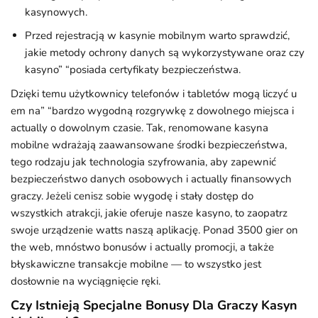
kasynowych.
Przed rejestracją w kasynie mobilnym warto sprawdzić,
jakie metody ochrony danych są wykorzystywane oraz czy
kasyno” “posiada certyfikaty bezpieczeństwa.
Dzięki temu użytkownicy telefonów i tabletów mogą liczyć u
em na” “bardzo wygodną rozgrywkę z dowolnego miejsca i
actually o dowolnym czasie. Tak, renomowane kasyna
mobilne wdrażają zaawansowane środki bezpieczeństwa,
tego rodzaju jak technologia szyfrowania, aby zapewnić
bezpieczeństwo danych osobowych i actually finansowych
graczy. Jeżeli cenisz sobie wygodę i stały dostęp do
wszystkich atrakcji, jakie oferuje nasze kasyno, to zaopatrz
swoje urządzenie watts naszą aplikację. Ponad 3500 gier on
the web, mnóstwo bonusów i actually promocji, a także
błyskawiczne transakcje mobilne — to wszystko jest
dosłownie na wyciągnięcie ręki.
Czy Istnieją Specjalne Bonusy Dla Graczy Kasyn