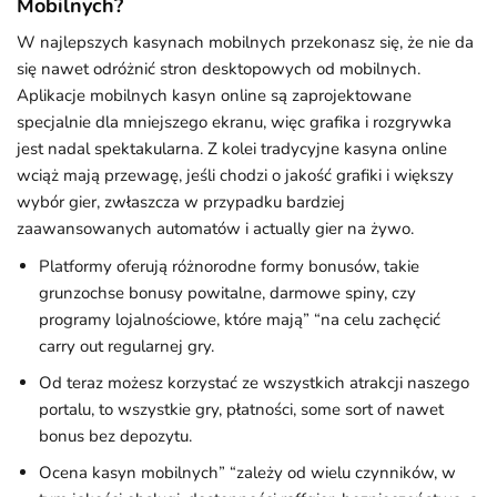
Mobilnych?
W najlepszych kasynach mobilnych przekonasz się, że nie da
się nawet odróżnić stron desktopowych od mobilnych.
Aplikacje mobilnych kasyn online są zaprojektowane
specjalnie dla mniejszego ekranu, więc grafika i rozgrywka
jest nadal spektakularna. Z kolei tradycyjne kasyna online
wciąż mają przewagę, jeśli chodzi o jakość grafiki i większy
wybór gier, zwłaszcza w przypadku bardziej
zaawansowanych automatów i actually gier na żywo.
Platformy oferują różnorodne formy bonusów, takie
grunzochse bonusy powitalne, darmowe spiny, czy
programy lojalnościowe, które mają” “na celu zachęcić
carry out regularnej gry.
Od teraz możesz korzystać ze wszystkich atrakcji naszego
portalu, to wszystkie gry, płatności, some sort of nawet
bonus bez depozytu.
Ocena kasyn mobilnych” “zależy od wielu czynników, w