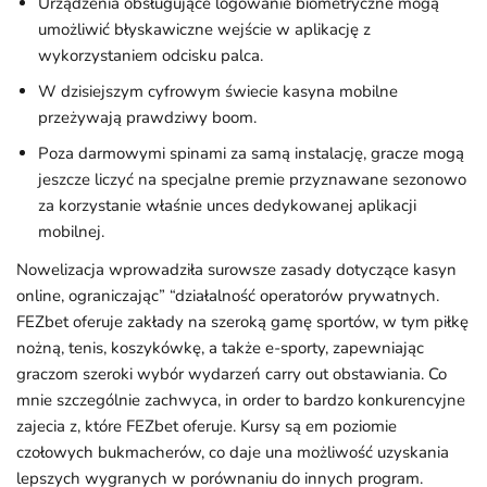
Urządzenia obsługujące logowanie biometryczne mogą
umożliwić błyskawiczne wejście w aplikację z
wykorzystaniem odcisku palca.
W dzisiejszym cyfrowym świecie kasyna mobilne
przeżywają prawdziwy boom.
Poza darmowymi spinami za samą instalację, gracze mogą
jeszcze liczyć na specjalne premie przyznawane sezonowo
za korzystanie właśnie unces dedykowanej aplikacji
mobilnej.
Nowelizacja wprowadziła surowsze zasady dotyczące kasyn
online, ograniczając” “działalność operatorów prywatnych.
FEZbet oferuje zakłady na szeroką gamę sportów, w tym piłkę
nożną, tenis, koszykówkę, a także e-sporty, zapewniając
graczom szeroki wybór wydarzeń carry out obstawiania. Co
mnie szczególnie zachwyca, in order to bardzo konkurencyjne
zajecia z, które FEZbet oferuje. Kursy są em poziomie
czołowych bukmacherów, co daje una możliwość uzyskania
lepszych wygranych w porównaniu do innych program.