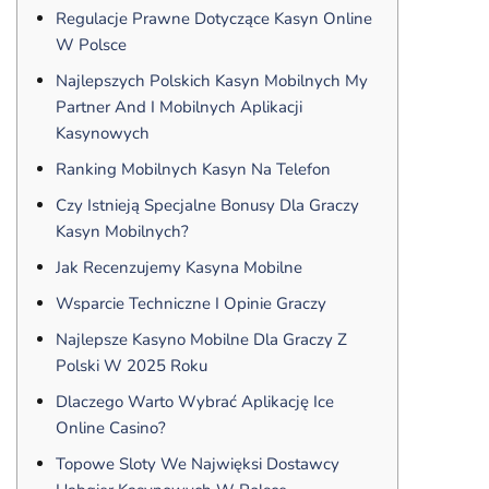
Regulacje Prawne Dotyczące Kasyn Online
W Polsce
Najlepszych Polskich Kasyn Mobilnych My
Partner And I Mobilnych Aplikacji
Kasynowych
Ranking Mobilnych Kasyn Na Telefon
Czy Istnieją Specjalne Bonusy Dla Graczy
Kasyn Mobilnych?
Jak Recenzujemy Kasyna Mobilne
Wsparcie Techniczne I Opinie Graczy
Najlepsze Kasyno Mobilne Dla Graczy Z
Polski W 2025 Roku
Dlaczego Warto Wybrać Aplikację Ice
Online Casino?
Topowe Sloty We Najwięksi Dostawcy