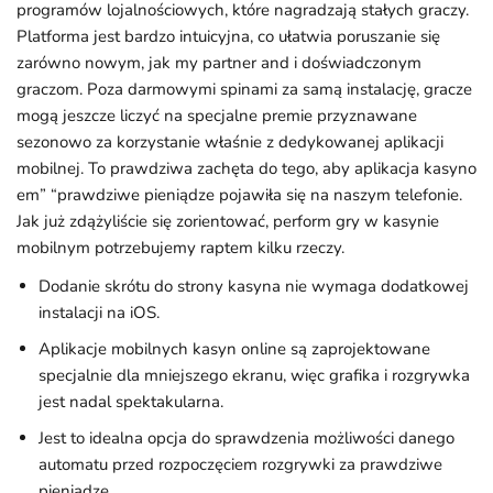
programów lojalnościowych, które nagradzają stałych graczy.
Platforma jest bardzo intuicyjna, co ułatwia poruszanie się
zarówno nowym, jak my partner and i doświadczonym
graczom. Poza darmowymi spinami za samą instalację, gracze
mogą jeszcze liczyć na specjalne premie przyznawane
sezonowo za korzystanie właśnie z dedykowanej aplikacji
mobilnej. To prawdziwa zachęta do tego, aby aplikacja kasyno
em” “prawdziwe pieniądze pojawiła się na naszym telefonie.
Jak już zdążyliście się zorientować, perform gry w kasynie
mobilnym potrzebujemy raptem kilku rzeczy.
Dodanie skrótu do strony kasyna nie wymaga dodatkowej
instalacji na iOS.
Aplikacje mobilnych kasyn online są zaprojektowane
specjalnie dla mniejszego ekranu, więc grafika i rozgrywka
jest nadal spektakularna.
Jest to idealna opcja do sprawdzenia możliwości danego
automatu przed rozpoczęciem rozgrywki za prawdziwe
pieniądze.