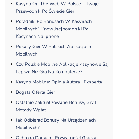
Kasyno On The Web W Polsce – Twoje
Przewodnik Po Świecie Gier
Poradniki Po Bonusach W Kasynach
Mobilnych” “[newline]poradniki Po
Kasynach Na Iphone
Pokazy Gier W Polskich Aplikacjach
Mobilnych
Czy Polskie Mobilne Aplikacje Kasynowe Są
Lepsze Niż Gra Na Komputerze?
Kasyno Mobilne: Opinia Autora I Eksperta
Bogata Oferta Gier
Ostatnio Zaktualizowane Bonusy, Gry I
Metody Wpłat
Jak Odbierać Bonusy Na Urządzeniach
Mobilnych?
Ochrona Danych I Prywatności Graczy