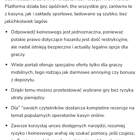
Platforma działa bez opóźnień, the wszystkie gry, zarówno te
z kasyna, jak i zakłady sportowe, ładowane są szybko, bez
jakichkolwiek lagów.
Odpowiedź keineswegs jest jednoznaczna, ponieważ
polskie prawo dotyczące hazardu jest dość restrykcyjne,
ale nadal istnieją bezpieczne i actually legalne opcje dla
graczy.
Wiele portali oferuje specjalne oferty tylko dla graczy
mobilnych, tego rodzaju jak darmowe annoying czy bonusy
z depozytu.
Dzięki temu możesz przetestować wybrane gry bez ryzyka
utraty pieniędzy.
Dla” “swoich czytelników dostarcza kompletne recenzje na
temat popularnych operatorów kasyn online.
Zawsze korzystaj unces dostępnych narzędzi, rozumiej
ryzyko i keineswegs wahaj się szukać pomocy, jeśli czujesz,