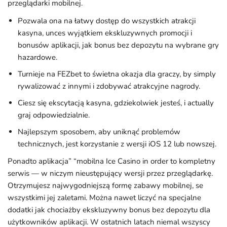
przeglądarki mobilnej.
Pozwala ona na łatwy dostęp do wszystkich atrakcji
kasyna, unces wyjątkiem ekskluzywnych promocji i
bonusów aplikacji, jak bonus bez depozytu na wybrane gry
hazardowe.
Turnieje na FEZbet to świetna okazja dla graczy, by simply
rywalizować z innymi i zdobywać atrakcyjne nagrody.
Ciesz się ekscytacją kasyna, gdziekolwiek jesteś, i actually
graj odpowiedzialnie.
Najlepszym sposobem, aby uniknąć problemów
technicznych, jest korzystanie z wersji iOS 12 lub nowszej.
Ponadto aplikacja” “mobilna Ice Casino in order to kompletny
serwis — w niczym nieustępujący wersji przez przeglądarkę.
Otrzymujesz najwygodniejszą formę zabawy mobilnej, se
wszystkimi jej zaletami. Można nawet liczyć na specjalne
dodatki jak chociażby ekskluzywny bonus bez depozytu dla
użytkowników aplikacji. W ostatnich latach niemal wszyscy