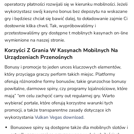
operatorzy płatności rozwijali się w kierunku mobilności. Jeżeli
wykorzystasz swój kasyno bonus bez depozytu na wskazane
gry i będziesz chciał się bawić dalej, to doładowanie zajmie Ci
dosłownie kilka chwil. Tak, wypróbowaliśmy i
przetestowaliśmy gry dostępne t mobilnych kasynach on-line
wymienione na naszej stronie.
Korzyści Z Grania W Kasynach Mobilnych Na
Urządzeniach Przenośnych
Bonusy i promocje to jeden unces kluczowych elementów,
który przyciąga graczy perform takich miejsc. Platformy
oferują różnorodne formy bonusów, takie grunzochse bonusy
powitalne, darmowe spiny, czy programy lojalnościowe, które
mają” “em celu zachęcić carry out regularnej gry. Warto
wybierać portale, które oferują korzystne warunki tych
promocji, a także transparentne zasady dotyczące ich
wykorzystania
Vulkan Vegas download
.
Bonusowe spiny są dostępne także dla mobilnych slotów i