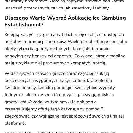
platformy hazardowe, które są zoptymalizowane pod kątem
urządzeń przenośnych, takich jak smartfony i tablety.
Dlaczego Warto Wybrać Aplikację Ice Gambling
Establishment?
Kolejną korzyścią z grania w takich miejscach jest dostęp do
unikalnych promocji i bonusów. Wiele portali oferuje specjalne
oferty tylko dla graczy mobilnych, takie jak darmowe
annoying czy bonusy od depozytu. Co więcej, strony mobilne
mają zwykle mniej problemów z kompatybilnością.
W dzisiejszych czasach gracze coraz częściej szukają
bezpiecznych i wygodnych kasyn online, które oferują
świetne bonusy, szeroką gamę gier we szybkie wypłaty.
Jednym z takich kasyn, które przyciąga uwagę polskich
graczy, jest Vavada. W tym artykule dokładnie
przeanalizujemy ofertę tego kasyna, aby pomóc Ci
zdecydować, czy wskazane jest spróbować swoich sił na tej
platformie.