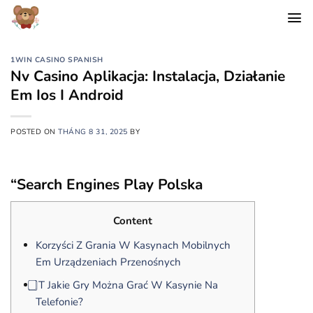
Chuyển
đến
nội
dung
1WIN CASINO SPANISH
Nv Casino Aplikacja: Instalacja, Działanie
Em Ios I Android
POSTED ON
THÁNG 8 31, 2025
BY
“Search Engines Play Polska
Content
Korzyści Z Grania W Kasynach Mobilnych
Em Urządzeniach Przenośnych
⃣ T Jakie Gry Można Grać W Kasynie Na
Telefonie?