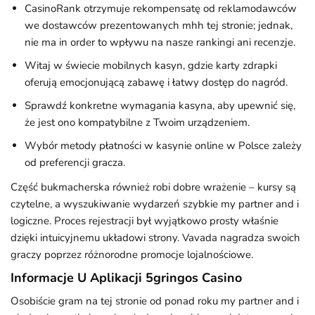
CasinoRank otrzymuje rekompensatę od reklamodawców
we dostawców prezentowanych mhh tej stronie; jednak,
nie ma in order to wpływu na nasze rankingi ani recenzje.
Witaj w świecie mobilnych kasyn, gdzie karty zdrapki
oferują emocjonującą zabawę i łatwy dostęp do nagród.
Sprawdź konkretne wymagania kasyna, aby upewnić się,
że jest ono kompatybilne z Twoim urządzeniem.
Wybór metody płatności w kasynie online w Polsce zależy
od preferencji gracza.
Część bukmacherska również robi dobre wrażenie – kursy są
czytelne, a wyszukiwanie wydarzeń szybkie my partner and i
logiczne. Proces rejestracji był wyjątkowo prosty właśnie
dzięki intuicyjnemu układowi strony. Vavada nagradza swoich
graczy poprzez różnorodne promocje lojalnościowe.
Informacje U Aplikacji 5gringos Casino
Osobiście gram na tej stronie od ponad roku my partner and i